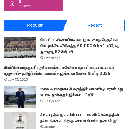
0
Followers
Popular
Recent
செயுட்டா எல்லையில் வரலாறு காணாத நெருக்கடி;
மொராக்கோவிலிருந்து 60,000 பேர் சட்டவிரோத
நுழைவு, 57 பேர் பலி
1 week ago
மீண்டும் மலர்ந்துவிட்டது! வணக்கம் மலேசியா ஏற்பாட்டிலான மாணவர்
முழக்கம்- தமிழ்ப்பள்ளி மாணவர்களுக்கான பேச்சுப் போட்டி 2025
July 15, 2025
‘உலக அமைதியைக் கருத்தில் கொண்டு’ ஈரான் மீது
உடனடி தாக்குதல் இல்லை – ட்ரம்ப்
6 days ago
சிங்கப்பூரில் தூக்கிலிடப்பட்ட பன்னீர் செல்வத்தின்
நல்லடக்கச் சடங்கு நாளை ஈப்போவில் நடைபெறும்
October 9, 2025