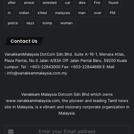
after
anwar
arrested
car
dies
Fire
found
in
indian
killed
malaysia
man
over
PM
police
says
trump
woman
Contact Us
VanakkamMalaysia DotCom Sdn.Bhd. Suite A-16-1, Menara Atlas,
Plaza Pantai, No.5 Jalan 4/83A Off Jalan Pantai Baru, 59200 Kuala
Lumpur. Tel : +603-22843000 Fax: +603-22844699 E-Mail
: info@vanakkammalaysia.com.my
Vanakkam Malaysia Dotcom Sdn Bhd which owns
www.vanakkammalaysia.com, the pioneer and leading Tamil news
site in Malaysia, is a vibrant and visionary corporate organization in
Malaysia.
Enter