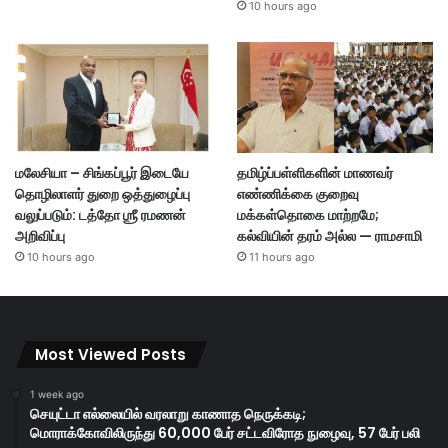
10 hours ago
மலேசியா – சிங்கப்பூர் இடையே
தமிழ்ப்பள்ளிகளின் மாணவர்
தொழிலாளர் துறை ஒத்துழைப்பு
எண்ணிக்கை குறைவு
வலுப்படும்: டத்தோ ஶ்ரீ ரமணன்
மக்கள்தொகை மாற்றமே;
அறிவிப்பு
கல்வியின் தரம் அல்ல — ராமசாமி
10 hours ago
11 hours ago
Most Viewed Posts
1 week ago
செயுட்டா எல்லையில் வரலாறு காணாத நெருக்கடி;
மொராக்கோவிலிருந்து 60,000 பேர் சட்டவிரோத நுழைவு, 57 பேர் பலி