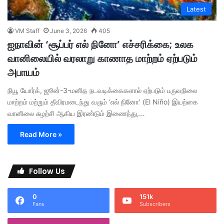
Latest
VM Staff
June 3, 2026
405
ஐநாவின் ‘சூப்பர் எல் நினோ’ எச்சரிக்கை; உலக
வானிலையில் வரலாறு காணாத மாற்றம் ஏற்படும்
அபாயம்
நியூ யோர்க், ஜூன்-3-​மனித நடவடிக்கைகளால் ஏற்படும் பருவநிலை
மாற்றம் மற்றும் தீவிரமடைந்து வரும் ‘எல் நினோ’ (El Niño) இயற்கை
வானிலை சுழற்சி ஆகிய இரண்டும் இணைந்து,…
Read More »
Follow Us
0
151k
Fans
Subscribers