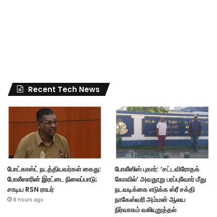
Recent Tech News
போட்காஸ்ட் நடத்தியவர்கள் கைது:
போலீஸிஸ் புகார்: ‘சட்டவிரோதக்
போலீஸாரின் இரட்டை நிலைப்பாடு;
கோவில்’ அவதூறு பரப்புவோர் மீது
சாடிய RSN ராயர்
நடவடிக்கை எடுக்க ஸ்ரீ சக்தி
நாகேஸ்வரி அம்மன் ஆலய
8 hours ago
நிர்வாகம் வலியுறுத்தல்