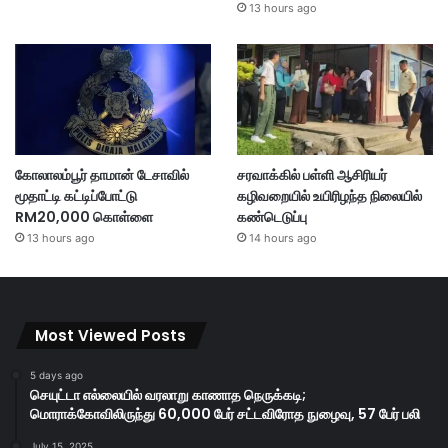
13 hours ago
கோலாலம்பூர் தாமான் டேசாவில்
சரவாக்கில் பள்ளி ஆசிரியர்
மூதாட்டி கட்டிப்போட்டு
கழிவறையில் உயிரிழந்த நிலையில்
RM20,000 கொள்ளை
கண்டெடுப்பு
13 hours ago
14 hours ago
Most Viewed Posts
5 days ago
செயுட்டா எல்லையில் வரலாறு காணாத நெருக்கடி;
மொராக்கோவிலிருந்து 60,000 பேர் சட்டவிரோத நுழைவு, 57 பேர் பலி
July 15, 2025