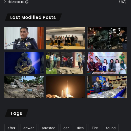
விளையாட்டு
(57)
Last Modified Posts
Tags
after
anwar
arrested
car
dies
Fire
found