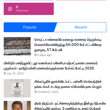
0
Followers
Popular
Recent
செயுட்டா எல்லையில் வரலாறு காணாத நெருக்கடி;
மொராக்கோவிலிருந்து 60,000 பேர் சட்டவிரோத
நுழைவு, 57 பேர் பலி
5 days ago
மீண்டும் மலர்ந்துவிட்டது! வணக்கம் மலேசியா ஏற்பாட்டிலான மாணவர்
முழக்கம்- தமிழ்ப்பள்ளி மாணவர்களுக்கான பேச்சுப் போட்டி 2025
July 15, 2025
சிங்கப்பூரில் தூக்கிலிடப்பட்ட பன்னீர் செல்வத்தின்
நல்லடக்கச் சடங்கு நாளை ஈப்போவில் நடைபெறும்
October 9, 2025
திடீர் திருப்பம்: தட்சிணாமூர்த்திக்கு இன்று பிற்பகலே
சிங்கப்பூரில் தூக்கு; 3 மணிக்கு உடலைப் பெற்றுக்