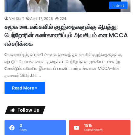
Latest
VM Staff
April 17, 2026
224
சமூக ஊடகங்களில் குழந்தைகளுக்கு ஆபத்து;
பெற்றோரின் கண்காணிப்பும் அவசியம் என MCCA
எச்சரிக்கை
கோலாலாம்பூர், ஏப்ரல்-17-சமூக வலைத் தளங்களில் குழந்தைகளுக்கு
ஏற்படும் அபாயங்களைக் குறைக்கப் பெற்றோர்கள் முக்கியப் பங்காற்ற
வேண்டும். மலேசிய இணையப் பயனீட்டாளர் சங்கமான MCCA-வின்
தலைவர் Siraj Jalil…
Read More »
Follow Us
0
151k
Fans
Subscribers