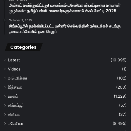
மீண்டும் மலர்ந்துவிட்டது! வணக்கம் மலேசியா ஏற்பாட்டிலான மாணவர்
முழக்கம்- தமிழ்ப்பள்ளி மாணவர்களுக்கான பேச்சுப் போட்டி 2025
October 9, 2025
சிங்கப்பூரில் தூக்கிலிடப்பட்ட பன்னீர் செல்வத்தின் நல்லடக்கச் சடங்கு
நாளை ஈப்போவில் நடைபெறும்
Categories
Latest
(10,095)
Videos
(1)
அமெரிக்கா
(102)
இந்தியா
(200)
உலகம்
(1,229)
சிங்கப்பூர்
(57)
சினிமா
(37)
மலேசியா
(8,495)