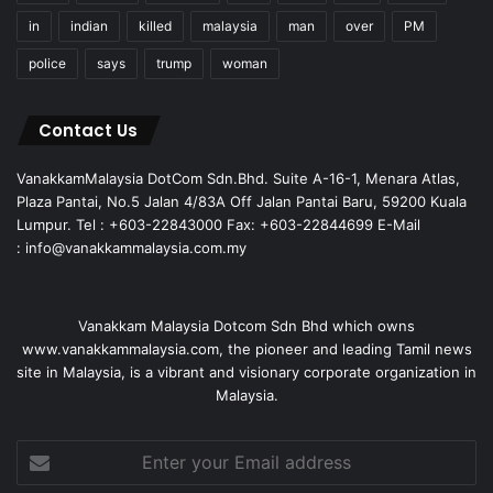
in
indian
killed
malaysia
man
over
PM
police
says
trump
woman
Contact Us
VanakkamMalaysia DotCom Sdn.Bhd. Suite A-16-1, Menara Atlas,
Plaza Pantai, No.5 Jalan 4/83A Off Jalan Pantai Baru, 59200 Kuala
Lumpur. Tel : +603-22843000 Fax: +603-22844699 E-Mail
: info@vanakkammalaysia.com.my
Vanakkam Malaysia Dotcom Sdn Bhd which owns
www.vanakkammalaysia.com, the pioneer and leading Tamil news
site in Malaysia, is a vibrant and visionary corporate organization in
Malaysia.
Enter
your