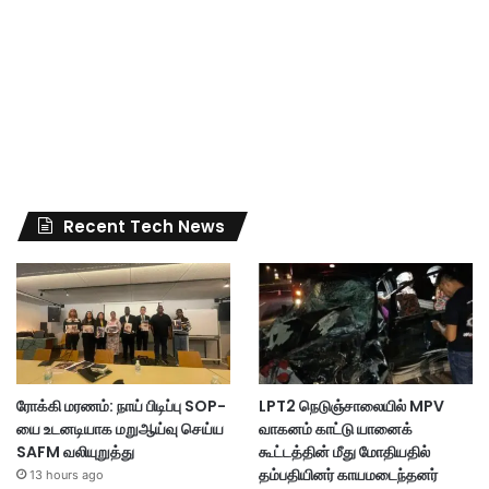
Recent Tech News
ரோக்கி மரணம்: நாய் பிடிப்பு SOP-
LPT2 நெடுஞ்சாலையில் MPV
யை உடனடியாக மறுஆய்வு செய்ய
வாகனம் காட்டு யானைக்
SAFM வலியுறுத்து
கூட்டத்தின் மீது மோதியதில்
தம்பதியினர் காயமடைந்தனர்
13 hours ago