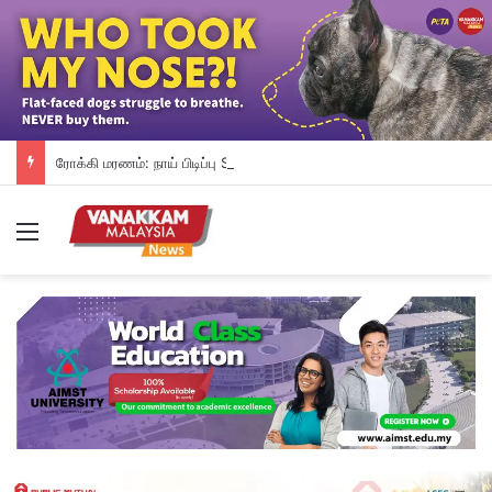
ரோக்கி மரணம்: நாய் பிடிப்பு SOP-யை உடனடியாக மறுஆய்வு செய்ய SAFM வலியுறுத்து
Menu