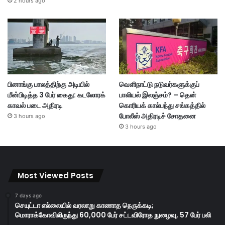
2 hours ago
பினாங்கு பாலத்திற்கு அடியில்
வெளிநாட்டு நடுவர்களுக்குப்
மீன்பிடித்த 3 பேர் கைது: கடலோரக்
பாலியல் இலஞ்சம்? – தென்
காவல் படை அதிரடி
கொரியக் கால்பந்து சங்கத்தில்
போலீஸ் அதிரடிச் சோதனை
3 hours ago
3 hours ago
Most Viewed Posts
7 days ago
செயுட்டா எல்லையில் வரலாறு காணாத நெருக்கடி;
மொராக்கோவிலிருந்து 60,000 பேர் சட்டவிரோத நுழைவு, 57 பேர் பலி