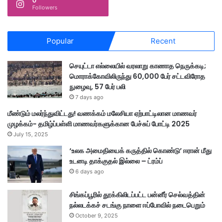
0
Followers
Popular
Recent
செயுட்டா எல்லையில் வரலாறு காணாத நெருக்கடி;
மொராக்கோவிலிருந்து 60,000 பேர் சட்டவிரோத
நுழைவு, 57 பேர் பலி
7 days ago
மீண்டும் மலர்ந்துவிட்டது! வணக்கம் மலேசியா ஏற்பாட்டிலான மாணவர்
முழக்கம்- தமிழ்ப்பள்ளி மாணவர்களுக்கான பேச்சுப் போட்டி 2025
July 15, 2025
‘உலக அமைதியைக் கருத்தில் கொண்டு’ ஈரான் மீது
உடனடி தாக்குதல் இல்லை – ட்ரம்ப்
6 days ago
சிங்கப்பூரில் தூக்கிலிடப்பட்ட பன்னீர் செல்வத்தின்
நல்லடக்கச் சடங்கு நாளை ஈப்போவில் நடைபெறும்
October 9, 2025