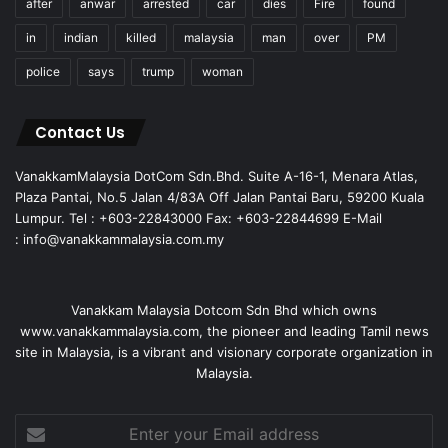
after
anwar
arrested
car
dies
Fire
found
in
indian
killed
malaysia
man
over
PM
police
says
trump
woman
Contact Us
VanakkamMalaysia DotCom Sdn.Bhd. Suite A-16-1, Menara Atlas,
Plaza Pantai, No.5 Jalan 4/83A Off Jalan Pantai Baru, 59200 Kuala
Lumpur. Tel : +603-22843000 Fax: +603-22844699 E-Mail
: info@vanakkammalaysia.com.my
Vanakkam Malaysia Dotcom Sdn Bhd which owns
www.vanakkammalaysia.com, the pioneer and leading Tamil news
site in Malaysia, is a vibrant and visionary corporate organization in
Malaysia.
Enter
your