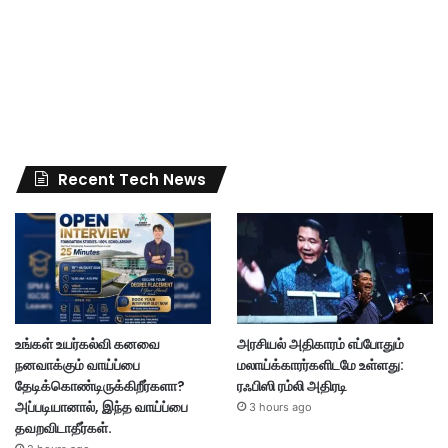
Recent Tech News
உங்கள் உயர்கல்வி கனவை
அரசியல் அதிகாரம் எப்போதும்
நனவாக்கும் வாய்ப்பை
மலாய்க்காரர்களிடமே உள்ளது:
தேடிக்கொண்டிருக்கிறீர்களா?
ரஃபிஸி ரம்லி அதிரடி
அப்படியானால், இந்த வாய்ப்பை
3 hours ago
தவறவிடாதீர்கள்.