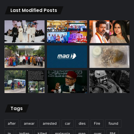
Last Modified Posts
Tags
after
anwar
arrested
car
dies
Fire
found
in
indian
killed
malaysia
man
over
PM