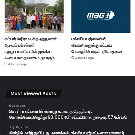
கம்பார் ஸ்ரீ ராம பக்த ஹனுமான்
மலேசியா ஏர்லைன்ஸ்
ஆலயம் பக்தர்கள்
விமானிகளுக்கு கட்டாய
சுற்றுப்பயணிகளின் முக்கிய
போதைப்பொருள் பரிசோதனை
அடையாள தலமாக உருவாகும்
4 hours ago
4 hours ago
Most Viewed Posts
6 days ago
செயுட்டா எல்லையில் வரலாறு காணாத நெருக்கடி;
மொராக்கோவிலிருந்து 60,000 பேர் சட்டவிரோத நுழைவு, 57 பேர் பலி
July 15, 2025
மீண்டும் மலர்ந்துவிட்டது! வணக்கம் மலேசியா ஏற்பாட்டிலான மாணவர்