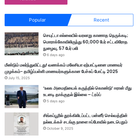
Popular
Recent
செயுட்டா எல்லையில் வரலாறு காணாத நெருக்கடி;
மொராக்கோவிலிருந்து 60,000 பேர் சட்டவிரோத
நுழைவு, 57 பேர் பலி
6 days ago
மீண்டும் மலர்ந்துவிட்டது! வணக்கம் மலேசியா ஏற்பாட்டிலான மாணவர்
முழக்கம்- தமிழ்ப்பள்ளி மாணவர்களுக்கான பேச்சுப் போட்டி 2025
July 15, 2025
‘உலக அமைதியைக் கருத்தில் கொண்டு’ ஈரான் மீது
உடனடி தாக்குதல் இல்லை – ட்ரம்ப்
5 days ago
சிங்கப்பூரில் தூக்கிலிடப்பட்ட பன்னீர் செல்வத்தின்
நல்லடக்கச் சடங்கு நாளை ஈப்போவில் நடைபெறும்
October 9, 2025