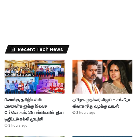
Recent Tech News
பினாங்கு தமிழ்ப்பள்ளி
தமிழக முதல்வர் விஜய் – சங்கீதா
மாணவர்களுக்கு இலவச
விவாகரத்து வழக்கு வாபஸ்
டேப்லெட்கள்; 28 பள்ளிகளில் புதிய
3 hours ago
டிஜிட்டல் கல்வி முயற்சி
3 hours ago