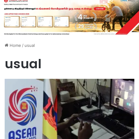
Home
/
usual
usual