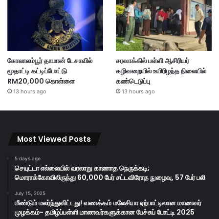
கோலாலம்பூர் தாமான் டேசாவில்
சரவாக்கில் பள்ளி ஆசிரியர்
மூதாட்டி கட்டிப்போட்டு
கழிவறையில் உயிரிழந்த நிலையில்
RM20,000 கொள்ளை
கண்டெடுப்பு
13 hours ago
13 hours ago
Most Viewed Posts
5 days ago
செயுட்டா எல்லையில் வரலாறு காணாத நெருக்கடி;
மொராக்கோவிலிருந்து 60,000 பேர் சட்டவிரோத நுழைவு, 57 பேர் பலி
July 15, 2025
மீண்டும் மலர்ந்துவிட்டது! வணக்கம் மலேசியா ஏற்பாட்டிலான மாணவர்
முழக்கம்- தமிழ்ப்பள்ளி மாணவர்களுக்கான பேச்சுப் போட்டி 2025