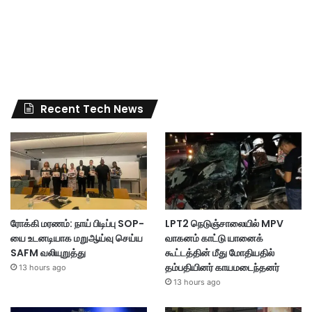
Recent Tech News
ரோக்கி மரணம்: நாய் பிடிப்பு SOP-
LPT2 நெடுஞ்சாலையில் MPV
யை உடனடியாக மறுஆய்வு செய்ய
வாகனம் காட்டு யானைக்
SAFM வலியுறுத்து
கூட்டத்தின் மீது மோதியதில்
தம்பதியினர் காயமடைந்தனர்
13 hours ago
13 hours ago