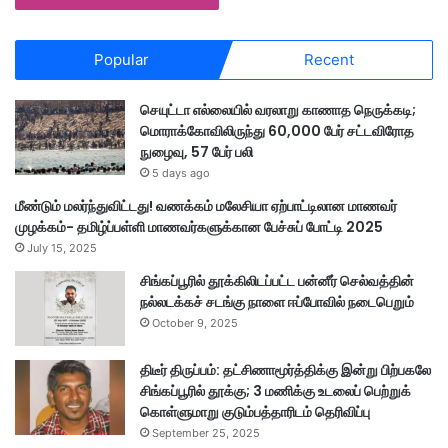
Popular
Recent
செயுட்டா எல்லையில் வரலாறு காணாத நெருக்கடி;
மொராக்கோவிலிருந்து 60,000 பேர் சட்டவிரோத
நுழைவு, 57 பேர் பலி
5 days ago
மீண்டும் மலர்ந்துவிட்டது! வணக்கம் மலேசியா ஏற்பாட்டிலான மாணவர்
முழக்கம்- தமிழ்ப்பள்ளி மாணவர்களுக்கான பேச்சுப் போட்டி 2025
July 15, 2025
சிங்கப்பூரில் தூக்கிலிடப்பட்ட பன்னீர் செல்வத்தின்
நல்லடக்கச் சடங்கு நாளை ஈப்போவில் நடைபெறும்
October 9, 2025
திடீர் திருப்பம்: தட்சிணாமூர்த்திக்கு இன்று பிற்பகலே
சிங்கப்பூரில் தூக்கு; 3 மணிக்கு உடலைப் பெற்றுக்
கொள்ளுமாறு குடும்பத்தாரிடம் தெரிவிப்பு
September 25, 2025