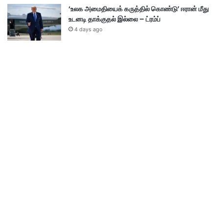
‘உலக அமைதியைக் கருத்தில் கொண்டு’ ஈரான் மீது
உடனடி தாக்குதல் இல்லை – ட்ரம்ப்
4 days ago