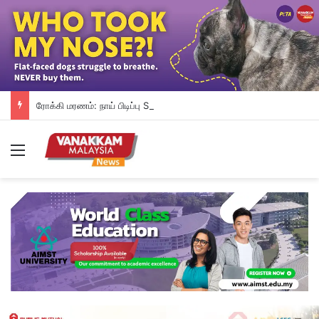
ரோக்கி மரணம்: நாய் பிடிப்பு SOP-யை உடனடியாக மறுஆய்வு செய்ய SAFM வலியுறுத்து
Menu