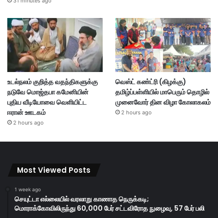
31 minutes ago
உடல்நலம் குறித்த வதந்திகளுக்கு
வெஸ்ட் கண்ட்ரி (கிழக்கு)
நடுவே மொஜ்தபா கமேனியின்
தமிழ்ப்பள்ளியில் மாபெரும் தொழில்
புதிய வீடியோவை வெளியிட்ட
முனைவோர் தின விழா கோலாகலம்
ஈரான் ஊடகம்
2 hours ago
2 hours ago
Most Viewed Posts
1 week ago
செயுட்டா எல்லையில் வரலாறு காணாத நெருக்கடி;
மொராக்கோவிலிருந்து 60,000 பேர் சட்டவிரோத நுழைவு, 57 பேர் பலி