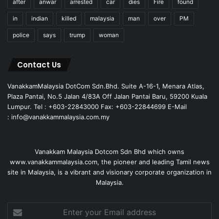
after
anwar
arrested
car
dies
Fire
found
in
indian
killed
malaysia
man
over
PM
police
says
trump
woman
Contact Us
VanakkamMalaysia DotCom Sdn.Bhd. Suite A-16-1, Menara Atlas,
Plaza Pantai, No.5 Jalan 4/83A Off Jalan Pantai Baru, 59200 Kuala
Lumpur. Tel : +603-22843000 Fax: +603-22844699 E-Mail
: info@vanakkammalaysia.com.my
Vanakkam Malaysia Dotcom Sdn Bhd which owns
www.vanakkammalaysia.com, the pioneer and leading Tamil news
site in Malaysia, is a vibrant and visionary corporate organization in
Malaysia.
Enter
your