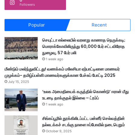
0
Followers
Popular
Recent
செயுட்டா எல்லையில் வரலாறு காணாத நெருக்கடி;
மொராக்கோவிலிருந்து 60,000 பேர் சட்டவிரோத
நுழைவு, 57 பேர் பலி
1 week ago
மீண்டும் மலர்ந்துவிட்டது! வணக்கம் மலேசியா ஏற்பாட்டிலான மாணவர்
முழக்கம்- தமிழ்ப்பள்ளி மாணவர்களுக்கான பேச்சுப் போட்டி 2025
July 15, 2025
‘உலக அமைதியைக் கருத்தில் கொண்டு’ ஈரான் மீது
உடனடி தாக்குதல் இல்லை – ட்ரம்ப்
1 week ago
சிங்கப்பூரில் தூக்கிலிடப்பட்ட பன்னீர் செல்வத்தின்
நல்லடக்கச் சடங்கு நாளை ஈப்போவில் நடைபெறும்
October 9, 2025