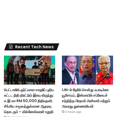
Recent Tech News
பெட்டாலிங் குர்ட்வாரா சாஹிப் புதிய
IJN-ல் நேரில் சென்று ஃபாடில்லா
கட்டட நிதி திரட்டும் இரவு விருந்து:
யூசோஃப், இஸ்மாயில் சப்ரியைச்
ம.இ.கா RM 50,000 நிதியுதவி,
சந்தித்த பிரதமர் அன்வார் மற்றும்
சீக்கிய சமூகத்துக்கான ஆதரவு
அவரது துணைவியார்
தொடரும் – விக்னேஸ்வரன் உறுதி
2 hours ago