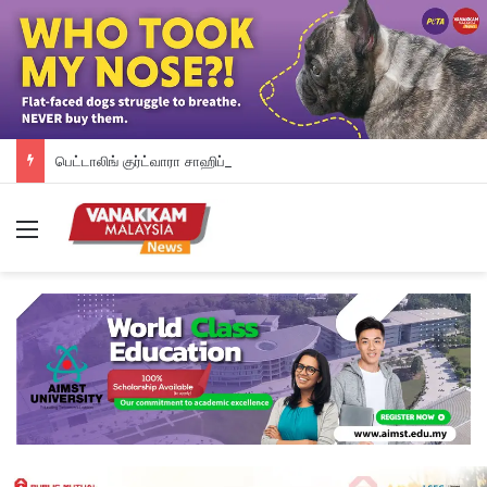
பெட்டாலிங் குர்ட்வாரா சாஹிப் புதிய கட்டட நிதி திரட்டும் இரவு விருந்து: ம.இ.கா RM 50,000 நிதியுதவி, சீக்கிய சமூகத்துக்கான ஆதரவு தொடரும் – விக்னேஸ்வரன் உறுதி
Menu