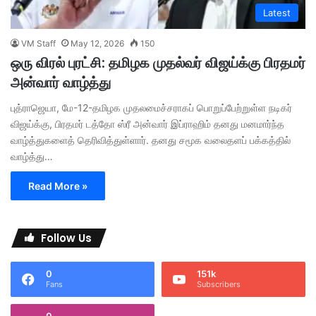
Latest
VM Staff
May 12, 2026
150
ஒரு விரல் புரட்சி: தமிழக முதல்வர் விஜய்க்கு பிரதமர்
அன்வார் வாழ்த்து
புத்ராஜெயா, மே-12-தமிழக முதலமைச்சராகப் பொறுப்பேற்றுள்ள நடிகர்
விஜய்க்கு, பிரதமர் டத்தோ ஸ்ரீ அன்வார் இப்ராஹிம் தனது மனமார்ந்த
வாழ்த்துகளைத் தெரிவித்துள்ளார். தனது சமூக வலைதளப் பக்கத்தில்
வாழ்த்து…
Read More »
Follow Us
0
151k
Fans
Subscribers