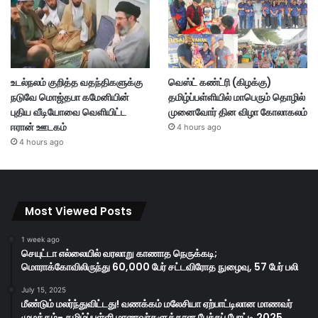
உடல்நலம் குறித்த வதந்திகளுக்கு
வெஸ்ட் கண்ட்ரி (கிழக்கு)
நடுவே மொஜ்தபா கமேனியின்
தமிழ்ப்பள்ளியில் மாபெரும் தொழில்
புதிய வீடியோவை வெளியிட்ட
முனைவோர் தின விழா கோலாகலம்
ஈரான் ஊடகம்
4 hours ago
4 hours ago
Most Viewed Posts
1 week ago
செயுட்டா எல்லையில் வரலாறு காணாத நெருக்கடி;
மொராக்கோவிலிருந்து 60,000 பேர் சட்டவிரோத நுழைவு, 57 பேர் பலி
July 15, 2025
மீண்டும் மலர்ந்துவிட்டது! வணக்கம் மலேசியா ஏற்பாட்டிலான மாணவர்
முழக்கம்- தமிழ்ப்பள்ளி மாணவர்களுக்கான பேச்சுப் போட்டி 2025