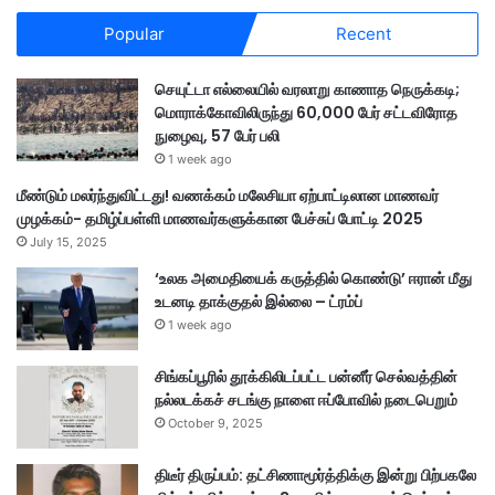
Popular
Recent
செயுட்டா எல்லையில் வரலாறு காணாத நெருக்கடி;
மொராக்கோவிலிருந்து 60,000 பேர் சட்டவிரோத
நுழைவு, 57 பேர் பலி
1 week ago
மீண்டும் மலர்ந்துவிட்டது! வணக்கம் மலேசியா ஏற்பாட்டிலான மாணவர்
முழக்கம்- தமிழ்ப்பள்ளி மாணவர்களுக்கான பேச்சுப் போட்டி 2025
July 15, 2025
‘உலக அமைதியைக் கருத்தில் கொண்டு’ ஈரான் மீது
உடனடி தாக்குதல் இல்லை – ட்ரம்ப்
1 week ago
சிங்கப்பூரில் தூக்கிலிடப்பட்ட பன்னீர் செல்வத்தின்
நல்லடக்கச் சடங்கு நாளை ஈப்போவில் நடைபெறும்
October 9, 2025
திடீர் திருப்பம்: தட்சிணாமூர்த்திக்கு இன்று பிற்பகலே