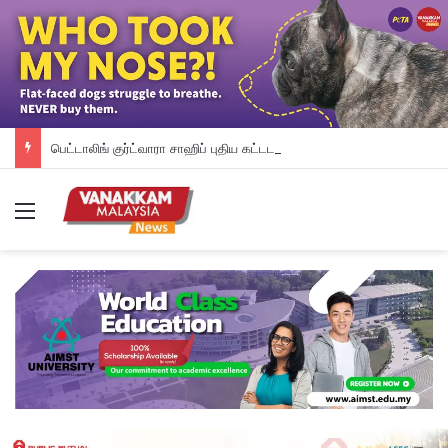
பெட்டாலிங் குர்ட்வாரா சாஹிப் புதிய கட்டட நிதி திரட்டும் இரவு விருந்து: ம.இ.கா RM 50,000 நிதியுதவி, சீக்கிய சமூகத்துக்கான ஆதரவு தொடரும் – விக்னேஸ்வரன் உறுதி
Menu