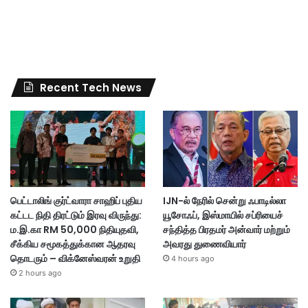
Recent Tech News
பெட்டாலிங் குர்ட்வாரா சாஹிப் புதிய
IJN-ல் நேரில் சென்று ஃபாடில்லா
கட்டட நிதி திரட்டும் இரவு விருந்து:
யூசோஃப், இஸ்மாயில் சப்ரியைச்
ம.இ.கா RM 50,000 நிதியுதவி,
சந்தித்த பிரதமர் அன்வார் மற்றும்
சீக்கிய சமூகத்துக்கான ஆதரவு
அவரது துணைவியார்
தொடரும் – விக்னேஸ்வரன் உறுதி
4 hours ago
2 hours ago