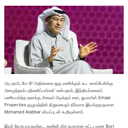
e
n
d
a
n
e
m
a
i
l
அபு தாபி, மே-8-‘அதிகாலை ஒரு மணிக்குக் கூட கைப்பேசிக்கு
அழைத்தால் பதிலளிப்பார்கள்’ என்பதால், இந்தியர்களைப்
பணியமர்த்த தனக்கு மிகவும் பிடிக்கும் என, துபாயின் Emaar
Properties குழுமத்தின் நிறுவனரும் நிர்வாக இயக்குநருமான
Mohamed Alabbar வியப்புடன் கூறியுள்ளார்.
இவர் வேறு யாருமல்ல… உலகின் மிக உயரமான கட்டடமான Burj