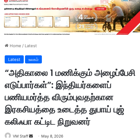
Home
/
Latest
Latest
உலகம்
“அதிகாலை 1 மணிக்கும் அழைப்பேசி
எடுப்பார்கள்”: இந்தியர்களைப்
பணியமர்த்த விரும்புவதற்கான
இரகசியத்தை உடைத்த துபாய் புஜ்
கலிஃபா கட்டிட நிறுவனர்
VM Staff
S
May 8, 2026