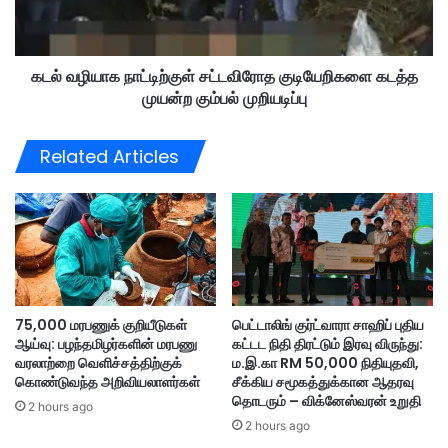
பே
க
ரி
நா
ன்
ட்
ம
கடல் வழியாக நாட்டிற்குள் சட்டவிரோத குடியேறிகளை கடத்த
டி
ர
முயன்ற கும்பல் முறியடிப்பு
ற்
ண
கு
ம்
ள்
Related Articles
:
ச
த
ட்
ர்
ட
பூ
வி
ச
ரோ
ணி
த
அ
கு
ல்
டி
75,000 மரபணுக் குறியீடுகள்
பெட்டாலிங் குர்ட்வாரா சாஹிப் புதிய
ல
யே
ஆய்வு: பழந்தமிழர்களின் மரபணு
கட்டட நிதி திரட்டும் இரவு விருந்து:
,
றி
வரலாற்றை வெளிச்சத்திற்குக்
ம.இ.கா RM 50,000 நிதியுதவி,
எ
க
கொண்டுவந்த அறிவியலாளர்கள்
சீக்கிய சமூகத்துக்கான ஆதரவு
லி
ளை
தொடரும் – விக்னேஸ்வரன் உறுதி
2 hours ago
வி
க
2 hours ago
ஷ
ட