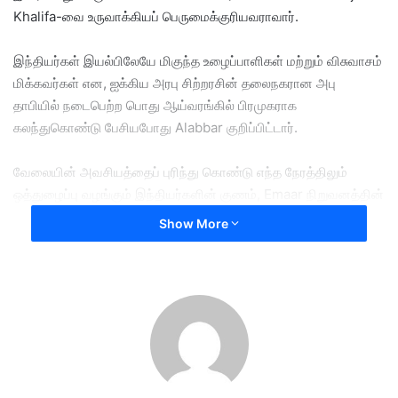
Khalifa-வை உருவாக்கியப் பெருமைக்குரியவராவார்.
இந்தியர்கள் இயல்பிலேயே மிகுந்த உழைப்பாளிகள் மற்றும் விசுவாசம்
மிக்கவர்கள் என, ஐக்கிய அரபு சிற்றரசின் தலைநகரான அபு
தாபியில் நடைபெற்ற பொது ஆய்வரங்கில் பிரமுகராக
கலந்துகொண்டு பேசியபோது Alabbar குறிப்பிட்டார்.
வேலையின் அவசியத்தைப் புரிந்து கொண்டு எந்த நேரத்திலும்
ஒத்துழைப்பு வழங்கும் இந்தியர்களின் குணம், Emaar நிறுவனத்தின்
பிரம்மாண்ட வளர்ச்சிக்குத் தூணாக இருப்பதாகவும் அவர்
Show More
பெருமிதத்துடன் கூறினார்.
தவிர, “திறமை உழைக்கத் தவறும்போது, கடின உழைப்பு அந்தத்
திறமையை முறியடித்துவிடும் என்ற பழமொழிக்கேற்ப இந்தியர்கள்
செயல்படுவதால் தான் அவர்களை நான் அதிகம் தேர்வு செய்கிறேன்”
என்றார் அவர்.
துபாயின் நவீன அடையாளங்களை உருவாக்குவதில் இந்தியர்களின்