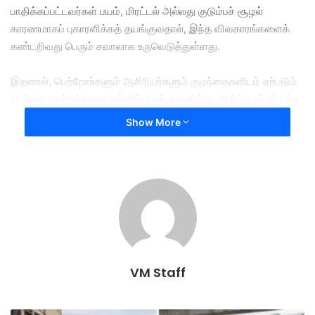
பாதிக்கப்பட்டவர்கள் பயம், மிரட்டல் அல்லது குடும்பச் சூழல்
காரணமாகப் புகாரளிக்கத் தயங்குவதால், இந்த விவகாரங்களைக்
கண்டறிவது பெரும் சவாலாக உருவெடுத்துள்ளது.
​இதனால், பெற்றோர்களும் ஆசிரியர்களும் குழந்தைகளிடம் ஏற்படும்
நடத்தை மாற்றங்களை உன்னிப்பாகக் கவனித்து, விழிப்புடன் இருக்க
வேண்டும் என போலீஸார் வலியுறுத்துகின்றனர்.
Show More
பாதிக்கப்பட்டவர்களுக்கு உரிய நீதியைப் பெற்றுத் தரவும், இத்தகைய
கொடுமைகளுக்கு முற்றுப்புள்ளி வைக்கவும் பொது மக்களும்
தயக்கமின்றி உடனடியாகப் புகார் அளிக்க வேண்டும் என புக்கிட்
அமான் கேட்டுக் கொண்டுள்ளது.
80%
Alarming
by
committed
VM Staff
crimes
Individuals
of
police
say
sexual
statistic
trusted