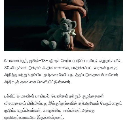
a
n
e
m
a
i
l
கோலாலம்பூர், ஜூன்-13-பதிவுச் செய்யப்படும் பாலியல் குற்றங்களில்
80 விழுக்காட்டுக்கும் அதிகமானவை, பாதிக்கப்பட்டவர்கள் நன்கு
அறிந்த மற்றும் நம்பிய நபர்களாலேயே நடத்தப்படுவதாக போலீஸார்
அதிரடித் தகவலை வெளியிட்டுள்ளனர்.
புக்கிட் அமானின் பாலியல், பெண்கள் மற்றும் குழந்தைகள்
விசாரணைப் பிரிவின்படி, இக்குற்றங்களில் ஈடுபடுவோர் பெரும்பாலும்
குடும்ப உறுப்பினர்கள், நெருங்கிய நண்பர்கள் அல்லது
உறவினர்களாகவே இருக்கின்றனர்.