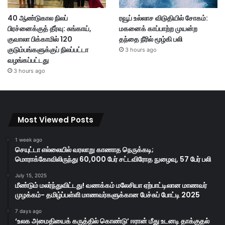
40 ஆண்டுகால நிலப்
ரவூப் உல்லாச விடுதியில் சோகம்:
பிரச்னைக்குத் தீர்வு: சுங்காய்,
மகனைக் காப்பாற்ற முயன்ற
குவாலா பிக்காமில் 120
தந்தை நீரில் மூழ்கி பலி
குடும்பங்களுக்குப் நிலப்பட்டா
3 hours ago
வழங்கப்பட்டது
3 hours ago
Most Viewed Posts
1 week ago
செயுட்டா எல்லையில் வரலாறு காணாத நெருக்கடி;
மொராக்கோவிலிருந்து 60,000 பேர் சட்டவிரோத நுழைவு, 57 பேர் பலி
July 15, 2025
மீண்டும் மலர்ந்துவிட்டது! வணக்கம் மலேசியா ஏற்பாட்டிலான மாணவர்
முழக்கம்- தமிழ்ப்பள்ளி மாணவர்களுக்கான பேச்சுப் போட்டி 2025
7 days ago
‘உலக அமைதியைக் கருத்தில் கொண்டு’ ஈரான் மீது உடனடி தாக்குதல்