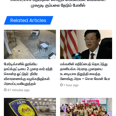
உ
முகமூடி கும்பலை தேடும் போலீஸ்
ப்
ள்
பு
ளூ
ள்
Related Articles
ர்
ள
ஆ
சொ
ட
கு
வ
சு
ர்
கை
க
ப்
ள்
பை
கை
க
போர்டிக்சனில் தூங்கிய
மக்களின் எதிர்ப்பைத் தொடர்ந்து
து
ள்
நாய்க்குட்டியை 2 முறை கார் ஏற்றி
தானியக்க அபராத முறையை
கொ
கொன்ற ஓட்டுநர்: தீவிர
உடனடியாக நிறுத்தி வைத்த
ள்
விசாரணைக்கு வழக்கறிஞர்கள்
பினாங்கு அரசு – சௌ கோன் யோ
ளை
அமைப்பு வலியுறுத்தல்
1 hour ago
:
47 minutes ago
மு
க
மூ
டி
கு