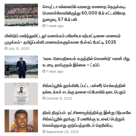
செயுட்டா எல்லையில் வரலாறு காணாத நெருக்கடி;
மொராக்கோவிலிருந்து 60,000 பேர் சட்டவிரோத
நுழைவு, 57 பேர் பலி
1 week ago
மீண்டும் மலர்ந்துவிட்டது! வணக்கம் மலேசியா ஏற்பாட்டிலான மாணவர்
முழக்கம்- தமிழ்ப்பள்ளி மாணவர்களுக்கான பேச்சுப் போட்டி 2025
July 15, 2025
‘உலக அமைதியைக் கருத்தில் கொண்டு’ ஈரான் மீது
உடனடி தாக்குதல் இல்லை – ட்ரம்ப்
7 days ago
சிங்கப்பூரில் தூக்கிலிடப்பட்ட பன்னீர் செல்வத்தின்
நல்லடக்கச் சடங்கு நாளை ஈப்போவில் நடைபெறும்
October 9, 2025
திடீர் திருப்பம்: தட்சிணாமூர்த்திக்கு இன்று பிற்பகலே
சிங்கப்பூரில் தூக்கு; 3 மணிக்கு உடலைப் பெற்றுக்
கொள்ளுமாறு குடும்பத்தாரிடம் தெரிவிப்பு
September 25, 2025