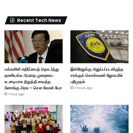
Recent Tech News
மக்களின் எதிர்ப்பைத் தொடர்ந்து
இஸ்ரேலுக்கு அனுப்பப்படவிருந்த
தானியக்க அபராத முறையை
சரக்குக் கொள்கலன் ஜோகூரில்
உடனடியாக நிறுத்தி வைத்த
பறிமுதல்
பினாங்கு அரசு – சௌ கோன் யோ
3 hours ago
1 hour ago