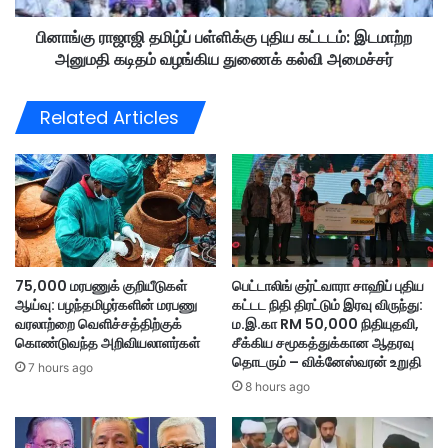
:
மி
கோ
பினாங்கு ராஜாஜி தமிழ்ப் பள்ளிக்கு புதிய கட்டடம்: இடமாற்ற
ழ்
லா
அனுமதி கடிதம் வழங்கிய துணைக் கல்வி அமைச்சர்
ப்
தி
ப
ரெ
ள்
Related Articles
ங்
ளி
கா
க்
னு
கு
வி
பு
ல்
தி
ஆ
ய
ண்
க
ஆ
ட்
75,000 மரபணுக் குறியீடுகள்
பெட்டாலிங் குர்ட்வாரா சாஹிப் புதிய
சி
ட
ஆய்வு: பழந்தமிழர்களின் மரபணு
கட்டட நிதி திரட்டும் இரவு விருந்து:
ரி
ட
வரலாற்றை வெளிச்சத்திற்குக்
ம.இ.கா RM 50,000 நிதியுதவி,
ய
ம்
கொண்டுவந்த அறிவியலாளர்கள்
சீக்கிய சமூகத்துக்கான ஆதரவு
ர்
:
தொடரும் – விக்னேஸ்வரன் உறுதி
7 hours ago
கை
இ
8 hours ago
து
ட
மா
ற்