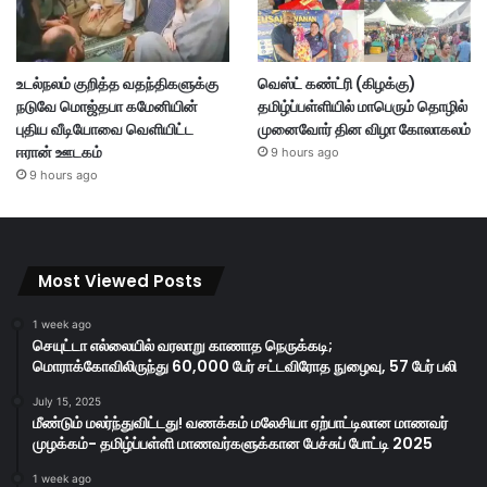
உடல்நலம் குறித்த வதந்திகளுக்கு
வெஸ்ட் கண்ட்ரி (கிழக்கு)
நடுவே மொஜ்தபா கமேனியின்
தமிழ்ப்பள்ளியில் மாபெரும் தொழில்
புதிய வீடியோவை வெளியிட்ட
முனைவோர் தின விழா கோலாகலம்
ஈரான் ஊடகம்
9 hours ago
9 hours ago
Most Viewed Posts
1 week ago
செயுட்டா எல்லையில் வரலாறு காணாத நெருக்கடி;
மொராக்கோவிலிருந்து 60,000 பேர் சட்டவிரோத நுழைவு, 57 பேர் பலி
July 15, 2025
மீண்டும் மலர்ந்துவிட்டது! வணக்கம் மலேசியா ஏற்பாட்டிலான மாணவர்
முழக்கம்- தமிழ்ப்பள்ளி மாணவர்களுக்கான பேச்சுப் போட்டி 2025
1 week ago