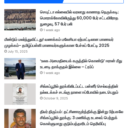
மை
ச்
செயுட்டா எல்லையில் வரலாறு காணாத நெருக்கடி;
ச
மொராக்கோவிலிருந்து 60,000 பேர் சட்டவிரோத
ர்
நுழைவு, 57 பேர் பலி
1 week ago
மீண்டும் மலர்ந்துவிட்டது! வணக்கம் மலேசியா ஏற்பாட்டிலான மாணவர்
முழக்கம்- தமிழ்ப்பள்ளி மாணவர்களுக்கான பேச்சுப் போட்டி 2025
July 15, 2025
‘உலக அமைதியைக் கருத்தில் கொண்டு’ ஈரான் மீது
உடனடி தாக்குதல் இல்லை – ட்ரம்ப்
1 week ago
சிங்கப்பூரில் தூக்கிலிடப்பட்ட பன்னீர் செல்வத்தின்
நல்லடக்கச் சடங்கு நாளை ஈப்போவில் நடைபெறும்
October 9, 2025
திடீர் திருப்பம்: தட்சிணாமூர்த்திக்கு இன்று பிற்பகலே
சிங்கப்பூரில் தூக்கு; 3 மணிக்கு உடலைப் பெற்றுக்
கொள்ளுமாறு குடும்பத்தாரிடம் தெரிவிப்பு