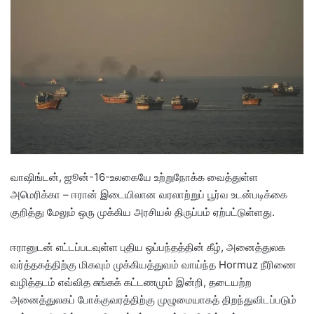
d
a
n
e
m
a
i
l
வாஷிங்டன், ஜூன்-16-உலகையே உற்றுநோக்க வைத்துள்ள
அமெரிக்கா – ஈரான் இடையிலான வரலாற்றுப் பூர்வ உடன்படிக்கை
குறித்து மேலும் ஒரு முக்கிய அரசியல் திருப்பம் ஏற்பட்டுள்ளது.
ஈரானுடன் எட்டப்படவுள்ள புதிய ஒப்பந்தத்தின் கீழ், அனைத்துலக
வர்த்தகத்திற்கு மிகவும் முக்கியத்துவம் வாய்ந்த Hormuz நீரிணை
வழித்தடம் எவ்வித சுங்கக் கட்டணமும் இன்றி, தடையற்ற
அனைத்துலகப் போக்குவரத்திற்கு முழுமையாகத் திறந்துவிடப்படும்