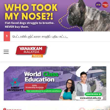
பெட்டாலிங் குர்ட்வாரா சாஹிப் புதிய கட்டட நிதி திரட்டும் இரவு விருந்து: ம.இ.கா RM 50,000 நிதியுதவி, சீக்கிய சமூகத்துக்கான ஆதரவு தொடரும் – விக்னேஸ்வரன் உறுதி
Menu