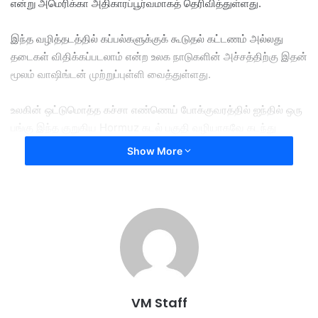
என்று அமெரிக்கா அதிகாரப்பூர்வமாகத் தெரிவித்துள்ளது.
இந்த வழித்தடத்தில் கப்பல்களுக்குக் கூடுதல் கட்டணம் அல்லது
தடைகள் விதிக்கப்படலாம் என்ற உலக நாடுகளின் அச்சத்திற்கு இதன்
மூலம் வாஷிங்டன் முற்றுப்புள்ளி வைத்துள்ளது.
உலகின் ஒட்டுமொத்த கச்சா எண்ணெய் போக்குவரத்தில் ஐந்தில் ஒரு
பங்கு இந்த குறுகிய Hormuz கடல் பகுதி வழியாகவே கடந்து
செல்கிறது.
Show More
நீண்டகாலமாக இப்பகுதியில் நீடித்து வந்த பதற்ற நிலையைத்
தணிக்கும் நோக்கில், பாகிஸ்தானின் மத்தியஸ்தத்துடன் நடத்தப்பட்ட
தீவிரப் பேச்சுவார்த்தையில், அனைத்துலகக் கப்பல்களின்
கட்டணமில்லா தடையற்ற போக்குவரத்தை அமெரிக்கா ஒரு மிக
முக்கிய நிபந்தனையாக முன்வைத்துப் பெற்றுள்ளது.
இந்த அறிவிப்பு உலகளாவிய எரிசக்தி சந்தை மற்றும் வணிகக் கப்பல்
VM Staff
நிறுவனங்களுக்குப் பெரும் நிம்மதியை அளித்துள்ளதாக