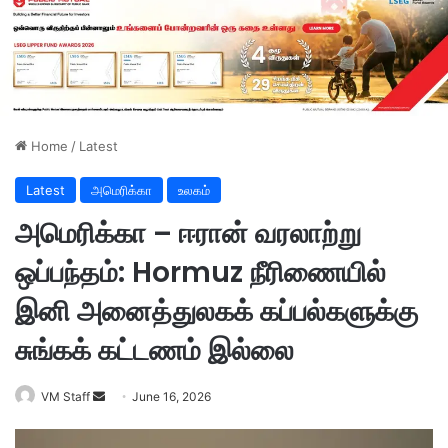
Home
/
Latest
Latest
அமெரிக்கா
உலகம்
அமெரிக்கா – ஈரான் வரலாற்று
ஒப்பந்தம்: Hormuz நீரிணையில்
இனி அனைத்துலகக் கப்பல்களுக்கு
சுங்கக் கட்டணம் இல்லை
VM Staff
S
June 16, 2026
e
n