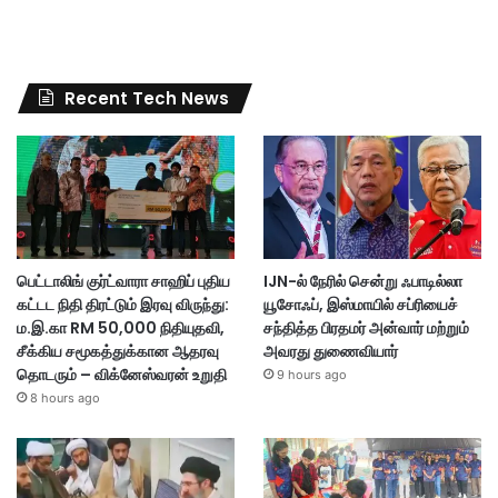
Recent Tech News
பெட்டாலிங் குர்ட்வாரா சாஹிப் புதிய
IJN-ல் நேரில் சென்று ஃபாடில்லா
கட்டட நிதி திரட்டும் இரவு விருந்து:
யூசோஃப், இஸ்மாயில் சப்ரியைச்
ம.இ.கா RM 50,000 நிதியுதவி,
சந்தித்த பிரதமர் அன்வார் மற்றும்
சீக்கிய சமூகத்துக்கான ஆதரவு
அவரது துணைவியார்
தொடரும் – விக்னேஸ்வரன் உறுதி
9 hours ago
8 hours ago