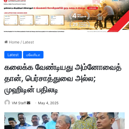
Home
/
Latest
Latest
மலேசியா
கலைக்க வேண்டியது அம்னோவைத்
தான், பெர்சாத்துவை அல்ல;
முஹிடின் பதிலடி
VM Staff
S
May 4, 2025
e
n
d