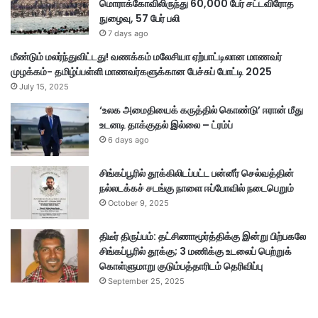
மொராக்கோவிலிருந்து 60,000 பேர் சட்டவிரோத
நுழைவு, 57 பேர் பலி
7 days ago
மீண்டும் மலர்ந்துவிட்டது! வணக்கம் மலேசியா ஏற்பாட்டிலான மாணவர்
முழக்கம்- தமிழ்ப்பள்ளி மாணவர்களுக்கான பேச்சுப் போட்டி 2025
July 15, 2025
‘உலக அமைதியைக் கருத்தில் கொண்டு’ ஈரான் மீது
உடனடி தாக்குதல் இல்லை – ட்ரம்ப்
6 days ago
சிங்கப்பூரில் தூக்கிலிடப்பட்ட பன்னீர் செல்வத்தின்
நல்லடக்கச் சடங்கு நாளை ஈப்போவில் நடைபெறும்
October 9, 2025
திடீர் திருப்பம்: தட்சிணாமூர்த்திக்கு இன்று பிற்பகலே
சிங்கப்பூரில் தூக்கு; 3 மணிக்கு உடலைப் பெற்றுக்
கொள்ளுமாறு குடும்பத்தாரிடம் தெரிவிப்பு
September 25, 2025