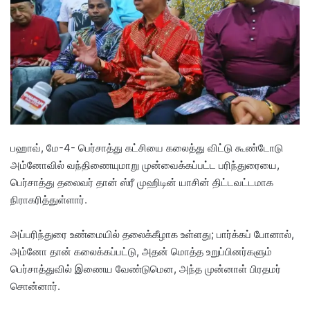
a
n
e
m
a
i
l
பஹாவ், மே-4- பெர்சாத்து கட்சியை கலைத்து விட்டு கூண்டோடு
அம்னோவில் வந்திணையுமாறு முன்வைக்கப்பட்ட பரிந்துரையை,
பெர்சாத்து தலைவர் தான் ஸ்ரீ முஹிடின் யாசின் திட்டவட்டமாக
நிராகரித்துள்ளார்.
அப்பரிந்துரை உண்மையில் தலைக்கீழாக உள்ளது; பார்க்கப் போனால்,
அம்னோ தான் கலைக்கப்பட்டு, அதன் மொத்த உறுப்பினர்களும்
பெர்சாத்துவில் இணைய வேண்டுமென, அந்த முன்னாள் பிரதமர்
சொன்னார்.