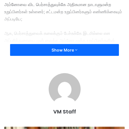
அம்னோவை விட பெர்சாத்துவுக்கே அதிகமான நாடாளுமன்ற
உறுப்பினர்கள் உள்ளனர்; சட்டமன்ற உறுப்பினர்களும் எண்ணிக்கையும்
அப்படியே;
ஆக, பெர்சாத்துவைக் கலைக்கும் பேச்சுக்கே இடமில்லை என
அப்பரிந்துரையை முன் வைத்த அம்னோ மூத்த உறுப்பினர்களின்
கிளப்புக்கு முஹிடின் பதிலடி கொடுத்தார்.
Show More
அம்னோவைப் போல், கொள்கையை அடகு வைத்து விட்டு DAP-
யுடன் கூட்டணி வைக்கும் கட்சி நாங்கள் அல்ல என்றார் அவர்.
இவ்வேளையில், அடுத்தப் பொதுத் தேர்தலில் எந்தக் கட்சியுடன்
கூட்டணி என்பது பற்றி இன்னும் முடிவெடுக்கவில்லை; கட்சியின்
உயர்மட்டக் குழு கூடி பின்னர் அது குறித்து விவாதிக்கும் என அவர்
சொன்னார்.
VM Staff
நெகிரி செம்பிலான், ஜெம்போலில் ஜெராம் பாடாங் சட்டமன்றத்
தொகுதிக்கான பெரிக்காத்தான் நேஷனல் ஒருங்கிணைப்பு