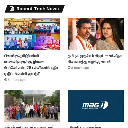
Recent Tech News
பினாங்கு தமிழ்ப்பள்ளி
தமிழக முதல்வர் விஜய் – சங்கீதா
மாணவர்களுக்கு இலவச
விவாகரத்து வழக்கு வாபஸ்
டேப்லெட்கள்; 28 பள்ளிகளில் புதிய
8 hours ago
டிஜிட்டல் கல்வி முயற்சி
8 hours ago
கம்பார் ஸ்ரீ ராம பக்த ஹனுமான்
மலேசியா ஏர்லைன்ஸ்