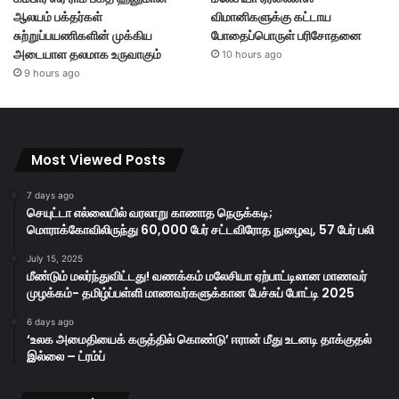
ஆலயம் பக்தர்கள்
விமானிகளுக்கு கட்டாய
சுற்றுப்பயணிகளின் முக்கிய
போதைப்பொருள் பரிசோதனை
அடையாள தலமாக உருவாகும்
10 hours ago
9 hours ago
Most Viewed Posts
7 days ago
செயுட்டா எல்லையில் வரலாறு காணாத நெருக்கடி;
மொராக்கோவிலிருந்து 60,000 பேர் சட்டவிரோத நுழைவு, 57 பேர் பலி
July 15, 2025
மீண்டும் மலர்ந்துவிட்டது! வணக்கம் மலேசியா ஏற்பாட்டிலான மாணவர்
முழக்கம்- தமிழ்ப்பள்ளி மாணவர்களுக்கான பேச்சுப் போட்டி 2025
6 days ago
‘உலக அமைதியைக் கருத்தில் கொண்டு’ ஈரான் மீது உடனடி தாக்குதல்
இல்லை – ட்ரம்ப்