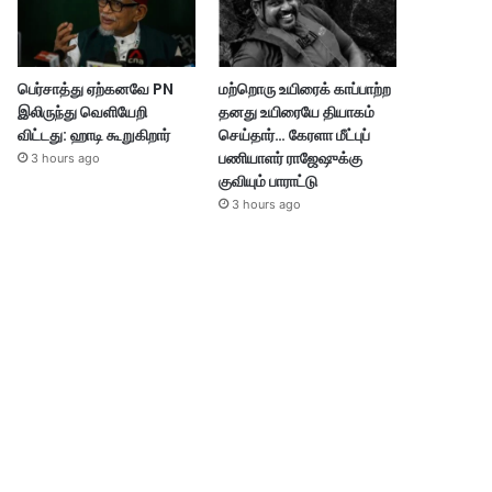
பெர்சாத்து ஏற்கனவே PN
மற்றொரு உயிரைக் காப்பாற்ற
இலிருந்து வெளியேறி
தனது உயிரையே தியாகம்
விட்டது: ஹாடி கூறுகிறார்
செய்தார்… கேரளா மீட்புப்
பணியாளர் ராஜேஷுக்கு
3 hours ago
குவியும் பாராட்டு
3 hours ago