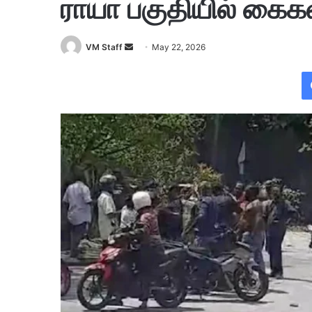
ராயா பகுதியில் கைகல
VM Staff
S
May 22, 2026
e
n
d
a
n
e
m
a
i
l