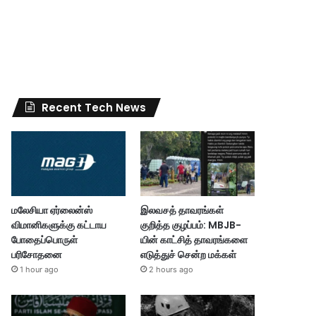
Recent Tech News
மலேசியா ஏர்லைன்ஸ்
இலவசத் தாவரங்கள்
விமானிகளுக்கு கட்டாய
குறித்த குழப்பம்: MBJB-
போதைப்பொருள்
யின் காட்சித் தாவரங்களை
பரிசோதனை
எடுத்துச் சென்ற மக்கள்
1 hour ago
2 hours ago