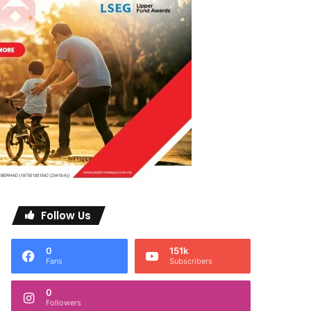
Follow Us
0
151k
Fans
Subscribers
0
Followers