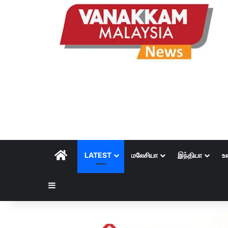
HOME
LATEST
மலேசியா
இந்தியா
உ
Sidebar