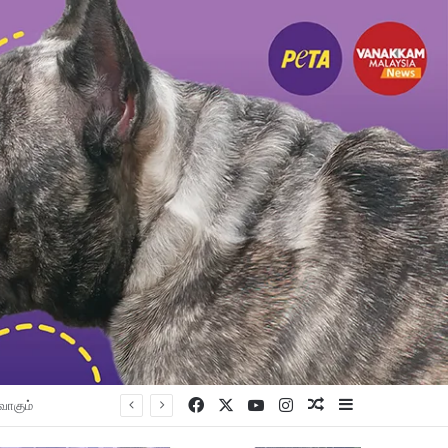
Facebook
X
YouTube
Instagram
Random Article
Sidebar