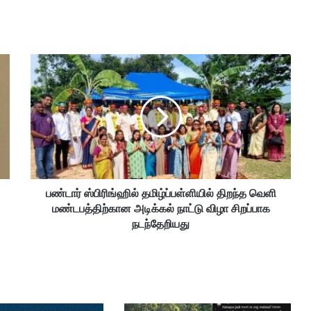
ப
ண்
டா
ர்
ஸ்
பி
ரி
ங்
ஹி
பண்டார் ஸ்பிரிங்ஹில் தமிழ்ப்பள்ளியில் திறந்த வெளி
ல்
மண்டபத்திற்கான அடிக்கல் நாட்டு விழா சிறப்பாக
த
மி
நடந்தேறியது
ழ்
ப்
ப
ள்
ளி
யி