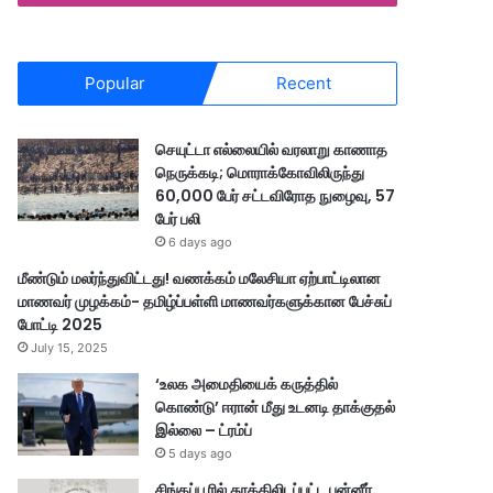
Popular
Recent
செயுட்டா எல்லையில் வரலாறு காணாத
நெருக்கடி; மொராக்கோவிலிருந்து
60,000 பேர் சட்டவிரோத நுழைவு, 57
பேர் பலி
6 days ago
மீண்டும் மலர்ந்துவிட்டது! வணக்கம் மலேசியா ஏற்பாட்டிலான
மாணவர் முழக்கம்- தமிழ்ப்பள்ளி மாணவர்களுக்கான பேச்சுப்
போட்டி 2025
July 15, 2025
‘உலக அமைதியைக் கருத்தில்
கொண்டு’ ஈரான் மீது உடனடி தாக்குதல்
இல்லை – ட்ரம்ப்
5 days ago
சிங்கப்பூரில் தூக்கிலிடப்பட்ட பன்னீர்