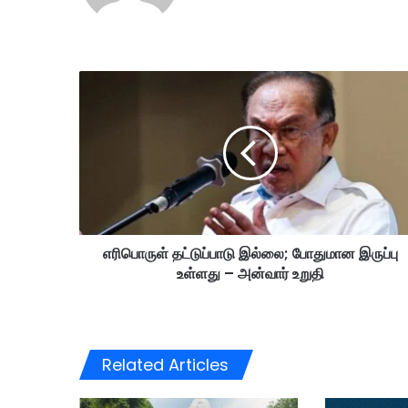
எ
ரி
பொ
ரு
ள்
த
ட்
டு
ப்
எரிபொருள் தட்டுப்பாடு இல்லை; போதுமான இருப்பு
பா
உள்ளது – அன்வார் உறுதி
டு
இ
ல்
லை
;
Related Articles
போ
து
மா