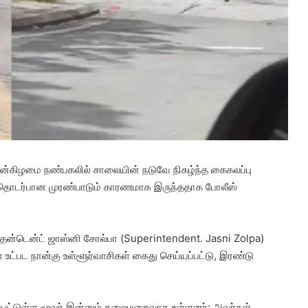
புதன்கிழமை நண்பகலில் சாலையின் நடுவே நிகழ்ந்த கைகலப்பு
தல் தொடர்பான முரண்பாடும் காரணமாக இருந்ததாக போலீஸ்
தென்டென்ட் ஜாஸ்னி சோல்பா (Superintendent. Jasni Zolpa)
உட்பட நான்கு உள்ளூர்வாசிகள் கைது செய்யப்பட்டு, இரண்டு
பட்டுள்ள மூவர் இன்னும் தலைமறைவாக உள்ளனர்; அவர்கள்