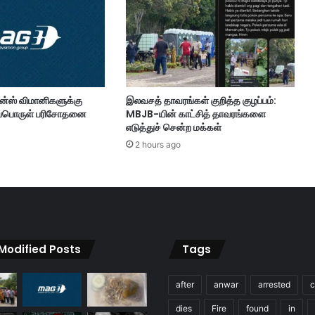
ல்
தி
ற
ந்
த
வெ
ன்ஸ் விமானிகளுக்கு
இலவசத் தாவரங்கள் குறித்த குழப்பம்:
ளி
ப்பொருள் பரிசோதனை
MBJB-யின் காட்சித் தாவரங்களை
ம
எடுத்துச் சென்ற மக்கள்
ண்
2 hours ago
ட
ப
த்
தி
ற்
கா
ன
 Modified Posts
Tags
அ
டி
க்
after
anwar
arrested
c
க
ல்
dies
Fire
found
in