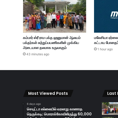
ன
இ
ரு
ப்
பு
உ
கம்பார் ஸ்ரீ ராம பக்த ஹனுமான் ஆலயம்
மலேசியா ஏர்லை
ள்
பக்தர்கள் சுற்றுப்பயணிகளின் முக்கிய
கட்டாய போதை
ள
அடையாள தலமாக உருவாகும்
து
1 hour ago
43 minutes ago
–
அ
ன்
வா
ர்
உ
று
Most Viewed Posts
Last
தி
6 days ago
செயுட்டா எல்லையில் வரலாறு காணாத
நெருக்கடி; மொராக்கோவிலிருந்து 60,000