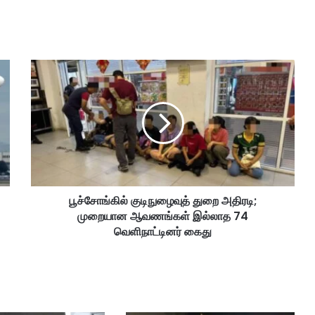
பூ
ச்
சோ
ங்
கி
ல்
கு
டி
நு
பூச்சோங்கில் குடிநுழைவுத் துறை அதிரடி;
ழை
முறையான ஆவணங்கள் இல்லாத 74
வு
த்
வெளிநாட்டினர் கைது
து
றை
அ
தி
ர