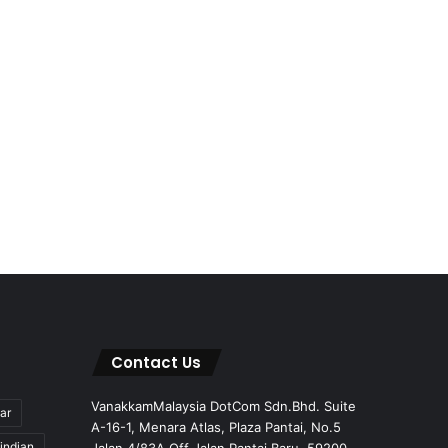
Contact Us
VanakkamMalaysia DotCom Sdn.Bhd. Suite
ar
A-16-1, Menara Atlas, Plaza Pantai, No.5
indian
Jalan 4/83A Off Jalan Pantai Baru, 59200