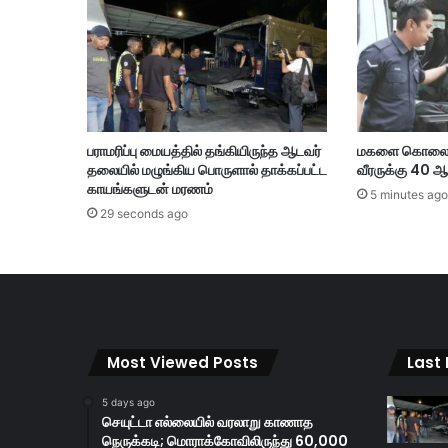
க
வி
மா
ன
ச்
சே
வை
பராமரிப்பு மையத்தில் தங்கியிருந்த ஆடவர்
மகளை கொலை ச
க
தலையில் மழுங்கிய பொருளால் தாக்கப்பட்ட
வீரருக்கு 40 ஆண
ளை
காயங்களுடன் மரணம்
அ
5 minutes ago
29 seconds ago
தி
ர
டி
யா
க
க்
கு
Most Viewed Posts
Last
றை
க்
கு
5 days ago
செயுட்டா எல்லையில் வரலாறு காணாத
ம்
நெருக்கடி; மொராக்கோவிலிருந்து 60,000
ஏ