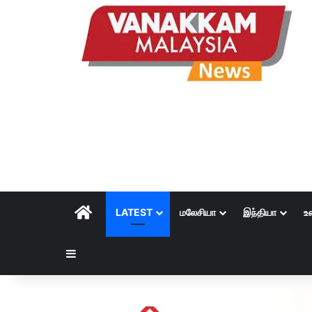
HOME
LATEST
மலேசியா
இந்தியா
உ
Sidebar