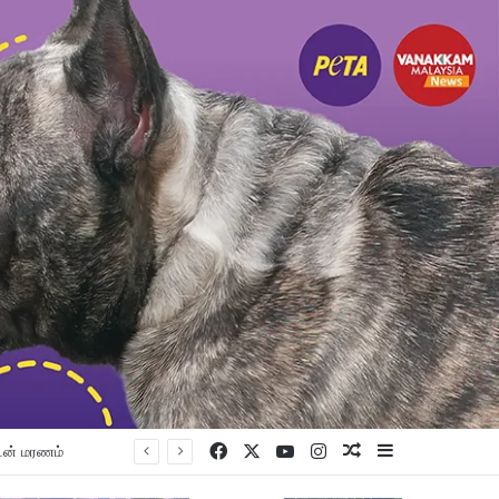
Facebook
X
YouTube
Instagram
Random Article
Sidebar