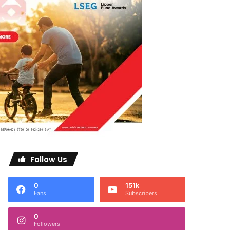
Follow Us
0
151k
Fans
Subscribers
0
Followers