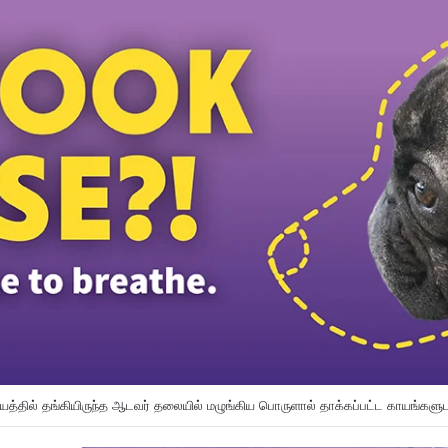
ெய்த முன்னாள் ராணுவ வீரருக்கு 40 ஆண்டு சிறை, 12 பிரம்படி