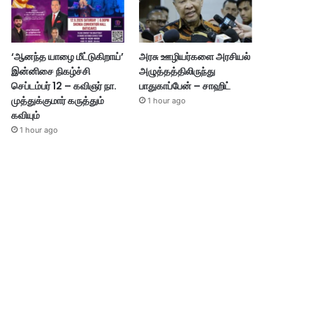
‘ஆனந்த யாழை மீட்டுகிறாய்’
அரசு ஊழியர்களை அரசியல்
இன்னிசை நிகழ்ச்சி
அழுத்தத்திலிருந்து
செப்டம்பர் 12 – கவிஞர் நா.
பாதுகாப்பேன் – சாஹிட்
முத்துக்குமார் கருத்தும்
1 hour ago
கவியும்
1 hour ago