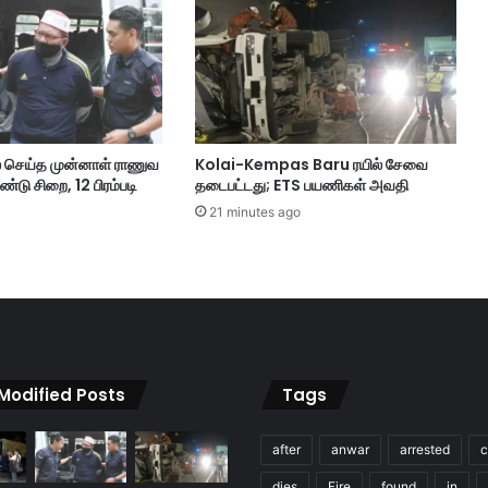
டி
;
மு
றை
யா
ன
ஆ
ெய்த முன்னாள் ராணுவ
Kolai-Kempas Baru ரயில் சேவை
வ
்டு சிறை, 12 பிரம்படி
தடைபட்டது; ETS பயணிகள் அவதி
ண
ங்
21 minutes ago
க
ள்
இ
ல்
லா
த
7
 Modified Posts
Tags
4
வெ
ளி
after
anwar
arrested
c
நா
ட்
dies
Fire
found
in