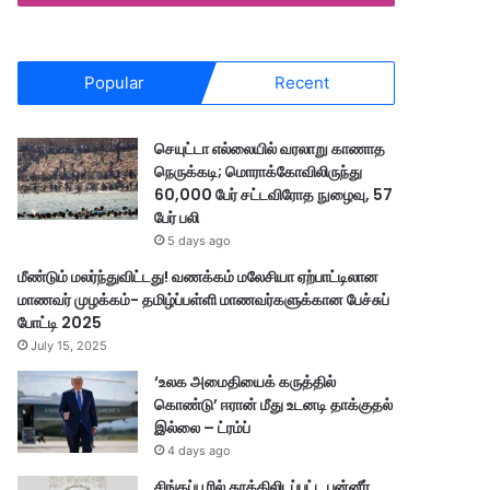
Popular
Recent
செயுட்டா எல்லையில் வரலாறு காணாத
நெருக்கடி; மொராக்கோவிலிருந்து
60,000 பேர் சட்டவிரோத நுழைவு, 57
பேர் பலி
5 days ago
மீண்டும் மலர்ந்துவிட்டது! வணக்கம் மலேசியா ஏற்பாட்டிலான
மாணவர் முழக்கம்- தமிழ்ப்பள்ளி மாணவர்களுக்கான பேச்சுப்
போட்டி 2025
July 15, 2025
‘உலக அமைதியைக் கருத்தில்
கொண்டு’ ஈரான் மீது உடனடி தாக்குதல்
இல்லை – ட்ரம்ப்
4 days ago
சிங்கப்பூரில் தூக்கிலிடப்பட்ட பன்னீர்