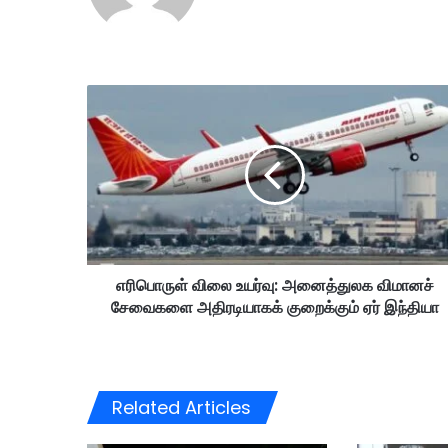
எ
ரி
பொ
ரு
ள்
வி
லை
உ
ய
எரிபொருள் விலை உயர்வு: அனைத்துலக விமானச்
ர்
சேவைகளை அதிரடியாகக் குறைக்கும் ஏர் இந்தியா
வு
:
அ
னை
த்
Related Articles
து
ல