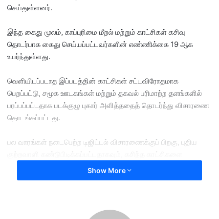
செய்துள்ளனர்.
e
m
a
இந்த கைது மூலம், காப்புரிமை மீறல் மற்றும் காட்சிகள் கசிவு
i
தொடர்பாக கைது செய்யப்பட்டவர்களின் எண்ணிக்கை 19 ஆக
l
உயர்ந்துள்ளது.
வெளியிடப்படாத இப்படத்தின் காட்சிகள் சட்டவிரோதமாக
பெறப்பட்டு, சமூக ஊடகங்கள் மற்றும் தகவல் பரிமாற்ற தளங்களில்
பரப்பப்பட்டதாக படக்குழு புகார் அளித்ததைத் தொடர்ந்து விசாரணை
தொடங்கப்பட்டது.
பல வாரங்கள் நடைபெற்ற டிஜிட்டல் விசாரணைக்குப் பிறகு, புதிய
குற்றவாளி கண்டுபிடிக்கப்பட்டதாகவும், கசிந்த காட்சிகளை
பொதுமக்களிடம் பரப்புவதில் அவர் முக்கிய பங்கு வகித்ததாகவும்
Show More
அதிகாரிகள் தெரிவித்தனர்.
இந்த விவகாரம் திரையுலகிலும் பரபரப்பை ஏற்படுத்தியுள்ளது. விஜய்,
பூஜா ஹெக்டே, மமிதா பைஜு, பாபி தியோல், பிரகாஷ் ராஜ் மற்றும்