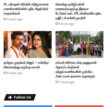
கா
KL ஃபேஷன் வீக்கில் அறிமுகமான
பினாங்கு தமிழ்ப்பள்ளி
ங்
பானசோனிக்கின் புதிய ஹேர் கேர்
மாணவர்களுக்கு இலவச
ட்
க
சாதனங்கள்
டேப்லெட்கள்; 28 பள்ளிகளில் புதிய
டு
ளி
டிஜிட்டல் கல்வி முயற்சி
த
5 hours ago
லு
லு
6 hours ago
ம்
ம்
ம
இ
லை
ன்
யே
றி
று
பெ
ம்
ரி
ந
க்
ட
தமிழக முதல்வர் விஜய் – சங்கீதா
கம்பார் ஸ்ரீ ராம பக்த ஹனுமான்
கா
வ
விவாகரத்து வழக்கு வாபஸ்
ஆலயம் பக்தர்கள்
த்
டி
சுற்றுப்பயணிகளின் முக்கிய
6 hours ago
தா
க்
அடையாள தலமாக உருவாகும்
ன்
கை
7 hours ago
-
ஜூ
ச
லை
ஞ்
1
Follow Us
சீ
மு
வ
த