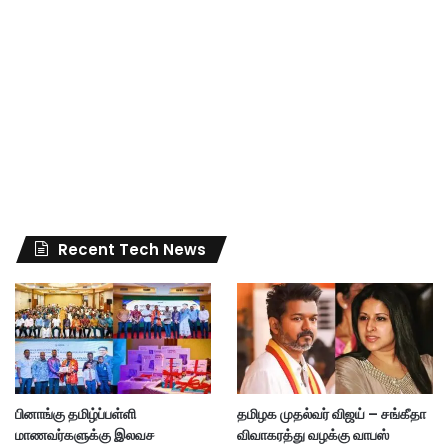
Recent Tech News
பினாங்கு தமிழ்ப்பள்ளி
தமிழக முதல்வர் விஜய் – சங்கீதா
மாணவர்களுக்கு இலவச
விவாகரத்து வழக்கு வாபஸ்