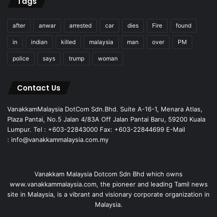
Tags
after
anwar
arrested
car
dies
Fire
found
in
indian
killed
malaysia
man
over
PM
police
says
trump
woman
Contact Us
VanakkamMalaysia DotCom Sdn.Bhd. Suite A-16-1, Menara Atlas,
Plaza Pantai, No.5 Jalan 4/83A Off Jalan Pantai Baru, 59200 Kuala
Lumpur. Tel : +603-22843000 Fax: +603-22844699 E-Mail
: info@vanakkammalaysia.com.my
Vanakkam Malaysia Dotcom Sdn Bhd which owns
www.vanakkammalaysia.com, the pioneer and leading Tamil news
site in Malaysia, is a vibrant and visionary corporate organization in
Malaysia.