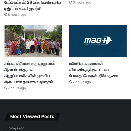
டேப்லெட்கள்; 28 பள்ளிகளில் புதிய
6 hours ago
டிஜிட்டல் கல்வி முயற்சி
6 hours ago
கம்பார் ஸ்ரீ ராம பக்த ஹனுமான்
மலேசியா ஏர்லைன்ஸ்
ஆலயம் பக்தர்கள்
விமானிகளுக்கு கட்டாய
சுற்றுப்பயணிகளின் முக்கிய
போதைப்பொருள் பரிசோதனை
அடையாள தலமாக உருவாகும்
7 hours ago
7 hours ago
Most Viewed Posts
6 days ago