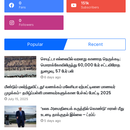
ன்
0
151k
ல்
Fans
Subscribers
சா
த
ட
ற்
0
ல்
கா
Followers
லி
க
மா
Popular
Recent
க
நி
று
செயுட்டா எல்லையில் வரலாறு காணாத நெருக்கடி;
த்
மொராக்கோவிலிருந்து 60,000 பேர் சட்டவிரோத
த
நுழைவு, 57 பேர் பலி
ம்
6 days ago
மீண்டும் மலர்ந்துவிட்டது! வணக்கம் மலேசியா ஏற்பாட்டிலான மாணவர்
முழக்கம்- தமிழ்ப்பள்ளி மாணவர்களுக்கான பேச்சுப் போட்டி 2025
July 15, 2025
‘உலக அமைதியைக் கருத்தில் கொண்டு’ ஈரான் மீது
உடனடி தாக்குதல் இல்லை – ட்ரம்ப்
5 days ago