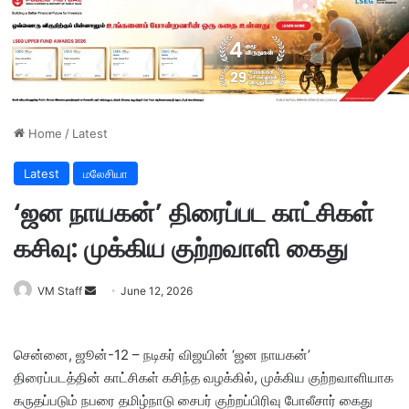
Home
/
Latest
Latest
மலேசியா
‘ஜன நாயகன்’ திரைப்பட காட்சிகள்
கசிவு: முக்கிய குற்றவாளி கைது
VM Staff
S
June 12, 2026
e
n
சென்னை, ஜூன்-12 – நடிகர் விஜயின் ‘ஜன நாயகன்’
d
திரைப்படத்தின் காட்சிகள் கசிந்த வழக்கில், முக்கிய குற்றவாளியாக
a
கருதப்படும் நபரை தமிழ்நாடு சைபர் குற்றப்பிரிவு போலீசார் கைது
n