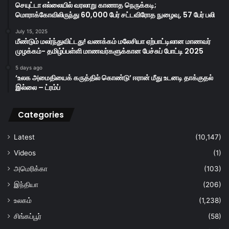
செயுட்டா எல்லையில் வரலாறு காணாத நெருக்கடி;
மொராக்கோவிலிருந்து 60,000 பேர் சட்டவிரோத நுழைவு, 57 பேர் பலி
July 15, 2025
மீண்டும் மலர்ந்துவிட்டது! வணக்கம் மலேசியா ஏற்பாட்டிலான மாணவர்
முழக்கம்- தமிழ்ப்பள்ளி மாணவர்களுக்கான பேச்சுப் போட்டி 2025
5 days ago
‘உலக அமைதியைக் கருத்தில் கொண்டு’ ஈரான் மீது உடனடி தாக்குதல்
இல்லை – ட்ரம்ப்
Categories
Latest
(10,147)
Videos
(1)
அமெரிக்கா
(103)
இந்தியா
(206)
உலகம்
(1,238)
சிங்கப்பூர்
(58)