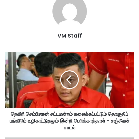
கௌதம் வாசுதேவ் மேனன் நடித்துள்ள ‘ஜன நாயகன்’, விஜய்
அரசியலில் முழுநேரமாக ஈடுபடுவதற்கு முன் நடிக்கும் கடைசி படம்
என்பது குறிப்பிடத்தக்கது.
VM Staff
`Nayagan'
arrested
culprit
footage
Jana
leaked
main
நெ
கி
movie
ரி
செ
ம்
பி
லா
ன்
ச
நெகிரி செம்பிலான் சட்டமன்றம் கலைக்கப்பட்டும் தொகுதிப்
ட்
பங்கீடும் வழிகாட்டுதலும் இன்றி பெரிக்காத்தான் - சஞ்சீவன்
ட
ம
சாடல்
ன்