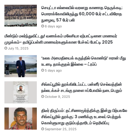
செயுட்டா எல்லையில் வரலாறு காணாத நெருக்கடி;
மொராக்கோவிலிருந்து 60,000 பேர் சட்டவிரோத
நுழைவு, 57 பேர் பலி
6 days ago
மீண்டும் மலர்ந்துவிட்டது! வணக்கம் மலேசியா ஏற்பாட்டிலான மாணவர்
முழக்கம்- தமிழ்ப்பள்ளி மாணவர்களுக்கான பேச்சுப் போட்டி 2025
July 15, 2025
‘உலக அமைதியைக் கருத்தில் கொண்டு’ ஈரான் மீது
உடனடி தாக்குதல் இல்லை – ட்ரம்ப்
5 days ago
சிங்கப்பூரில் தூக்கிலிடப்பட்ட பன்னீர் செல்வத்தின்
நல்லடக்கச் சடங்கு நாளை ஈப்போவில் நடைபெறும்
October 9, 2025
திடீர் திருப்பம்: தட்சிணாமூர்த்திக்கு இன்று பிற்பகலே
சிங்கப்பூரில் தூக்கு; 3 மணிக்கு உடலைப் பெற்றுக்
கொள்ளுமாறு குடும்பத்தாரிடம் தெரிவிப்பு
September 25, 2025