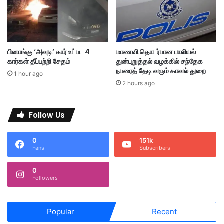
சி
ற
யா
ல்
ன
அ
ர்
பினாங்கு ‘அவுடி’ கார் உட்பட 4
மாணவி தொடர்பான பாலியல்
ப்
கார்கள் தீப்பற்றி சேதம்
துன்புறுத்தல் வழக்கில் சந்தேக
ப
நபரைத் தேடி வரும் காவல் துறை
1 hour ago
ணி
2 hours ago
ப்
பு
இ
Follow Us
ணை
ய
த்
0
151k
Fans
Subscribers
தி
ல்
0
வை
Followers
ர
ல்
Popular
Recent