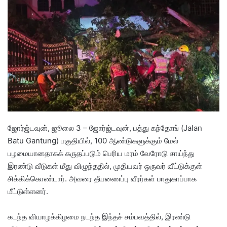
d
a
n
e
m
a
i
l
ஜோர்ஜ்டவுன், ஜூலை 3 – ஜோர்ஜ்டவுன், பத்து கந்தோங் (Jalan
Batu Gantung) பகுதியில், 100 ஆண்டுகளுக்கும் மேல்
பழமையானதாகக் கருதப்படும் பெரிய மரம் வேரோடு சாய்ந்து
இரண்டு வீடுகள் மீது விழுந்ததில், முதியவர் ஒருவர் வீட்டுக்குள்
சிக்கிக்கொண்டார். அவரை தீயணைப்பு வீரர்கள் பாதுகாப்பாக
மீட்டுள்ளனர்.
கடந்த வியாழக்கிழமை நடந்த இந்தச் சம்பவத்தில், இரண்டு