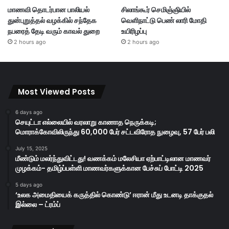
மாணவி தொடர்பான பாலியல்
சிலாங்கூர் செமிஞ்ஞியில்
துன்புறுத்தல் வழக்கில் சந்தேக
வெளிநாட்டு பெண் லாரி மோதி
நபரைத் தேடி வரும் காவல் துறை
உயிரிழப்பு
2 hours ago
2 hours ago
Most Viewed Posts
6 days ago
செயுட்டா எல்லையில் வரலாறு காணாத நெருக்கடி;
மொராக்கோவிலிருந்து 60,000 பேர் சட்டவிரோத நுழைவு, 57 பேர் பலி
July 15, 2025
மீண்டும் மலர்ந்துவிட்டது! வணக்கம் மலேசியா ஏற்பாட்டிலான மாணவர்
முழக்கம்- தமிழ்ப்பள்ளி மாணவர்களுக்கான பேச்சுப் போட்டி 2025
5 days ago
‘உலக அமைதியைக் கருத்தில் கொண்டு’ ஈரான் மீது உடனடி தாக்குதல்
இல்லை – ட்ரம்ப்