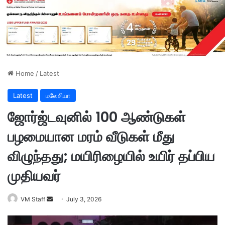
Home
/
Latest
Latest
மலேசியா
ஜோர்ஜ்டவுனில் 100 ஆண்டுகள்
பழமையான மரம் வீடுகள் மீது
விழுந்தது; மயிரிழையில் உயிர் தப்பிய
முதியவர்
VM Staff
S
July 3, 2026
e
n