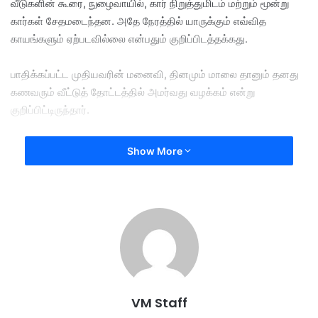
வீடுகளின் கூரை, நுழைவாயில், கார் நிறுத்துமிடம் மற்றும் மூன்று
கார்கள் சேதமடைந்தன. அதே நேரத்தில் யாருக்கும் எவ்வித
காயங்களும் ஏற்படவில்லை என்பதும் குறிப்பிடத்தக்கது.
பாதிக்கப்பட்ட முதியவரின் மனைவி, தினமும் மாலை தானும் தனது
கணவரும் வீட்டுத் தோட்டத்தில் அமர்வது வழக்கம் என்று
குறிப்பிட்டிருந்தார்.
ஆனால், சம்பவம் நடந்தபோது தான் வெளியே சென்றிருந்ததால்,
Show More
அவரது கணவர் மட்டும் வீட்டுக்குள் இருந்துள்ளார். இதனால்
இருவரும் அதிர்ஷ்டவசமாக உயிர் தப்பியதாக அவர் மேலும் கூறினார்.
இந்த மரம் ஆபத்தான நிலையில் இருப்பதாக அப்பகுதி மக்கள்
பலமுறை புகார் அளித்தும் அதிகாரிகள் நடவடிக்கை எடுக்கவில்லை
என்றும் அவர் குற்றம்சாட்டினார்.
சேதமடைந்த வீடுகளுக்கு இழப்பீடு வழங்கி, ஆபத்தான மரங்களை
VM Staff
உடனடியாக அகற்ற வேண்டும் என்றும் அவர் வலியுறுத்தினார்.