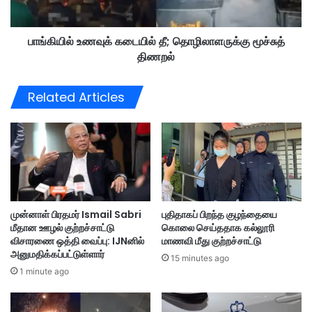
தி
வு
கா
க்
ரி
பாங்கியில் உணவுக் கடையில் தீ; தொழிலாளருக்கு மூச்சுத்
க
வே
திணறல்
டை
லை
யி
;
ல்
Related Articles
'
தீ
அ
;
ங்
தொ
கி
ழி
ள்
லா
ஜீ
ள
வா
ரு
'
க்
முன்னாள் பிரதமர் Ismail Sabri
புதிதாகப் பிறந்த குழந்தையை
-
கு
மீதான ஊழல் குற்றச்சாட்டு
கொலை செய்ததாக கல்லூரி
வி
மூ
விசாரணை ஒத்தி வைப்பு: IJNனில்
மாணவி மீது குற்றச்சாட்டு
ன்
ச்
அனுமதிக்கப்பட்டுள்ளார்
நெ
15 minutes ago
சு
1 minute ago
கி
த்
ழ்
தி
ச்
ண