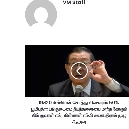
VM Staff
R
M
2
0
மி
ல்
லி
ய
ன்
RM20 மில்லியன் சொத்து விவகாரம்: 50%
சொ
பூமிபுத்ரா பங்குடைமை நிபந்தனையை மாற்ற கோரும்
த்
து
லிம் குவான் எங்; கிள்ளான் எம்.பி கணபதிராவ் முழு
வி
ஆதரவு
வ