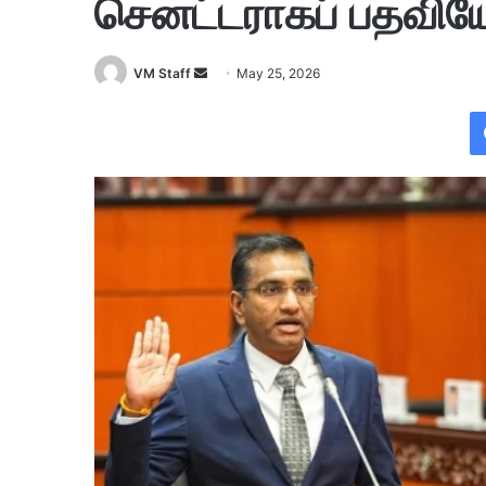
செனட்டராகப் பதவியே
VM Staff
S
May 25, 2026
e
n
d
a
n
e
m
a
i
l