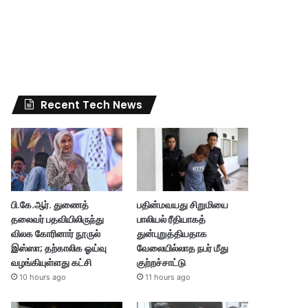
Recent Tech News
பி.கே.ஆர். துணைத்
பதின்மவயது சிறுமியை
தலைவர் பதவியிலிருந்து
பாலியல் ரீதியாகத்
விலக கோரினார் நூருல்
துன்புறுத்தியதாக
இஸ்ஸா; தற்காலிக ஓய்வு
வேலையில்லாத நபர் மீது
வழங்கியுள்ளது கட்சி
குற்றச்சாட்டு
10 hours ago
11 hours ago