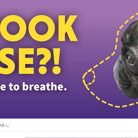
த் தலைவர் பதவியிலிருந்து விலக கோரினார் நூருல் இஸ்ஸா; தற்காலிக ஓய்வு வழங்கி