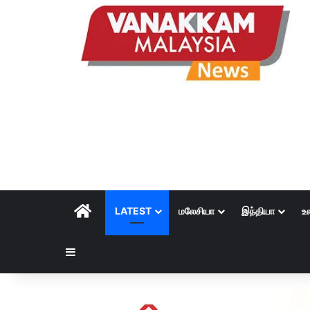
HOME
LATEST
மலேசியா
இந்தியா
உ
Sidebar