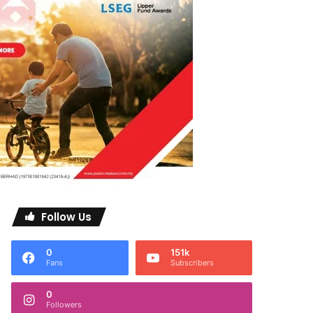
Follow Us
0
151k
Fans
Subscribers
0
Followers