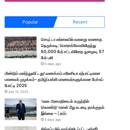
Popular
Recent
செயுட்டா எல்லையில் வரலாறு காணாத
நெருக்கடி; மொராக்கோவிலிருந்து
60,000 பேர் சட்டவிரோத நுழைவு, 57
பேர் பலி
6 days ago
மீண்டும் மலர்ந்துவிட்டது! வணக்கம் மலேசியா ஏற்பாட்டிலான
மாணவர் முழக்கம்- தமிழ்ப்பள்ளி மாணவர்களுக்கான பேச்சுப்
போட்டி 2025
July 15, 2025
‘உலக அமைதியைக் கருத்தில்
கொண்டு’ ஈரான் மீது உடனடி தாக்குதல்
இல்லை – ட்ரம்ப்
5 days ago
சிங்கப்பூரில் தூக்கிலிடப்பட்ட பன்னீர்