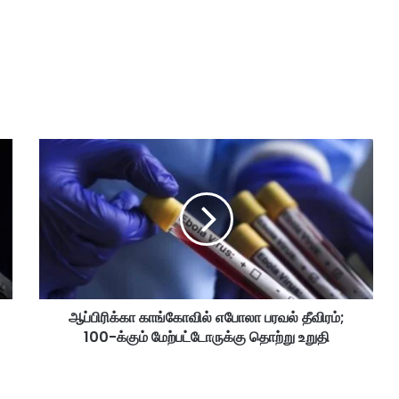
ஆ
ப்
பி
ரி
க்
கா
கா
ங்
கோ
ஆப்பிரிக்கா காங்கோவில் எபோலா பரவல் தீவிரம்;
வி
100-க்கும் மேற்பட்டோருக்கு தொற்று உறுதி
ல்
எ
போ
லா