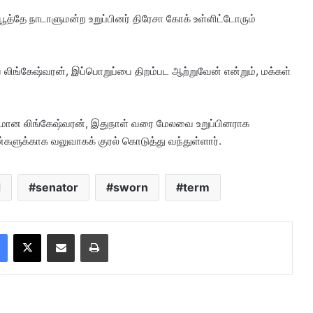
பூத்தே நாடாளுமன்ற உறுப்பினர் திரேசா கோக் உள்ளிட்டோரும்
ிய லிங்கேஷ்வரன், இப்பொறுப்பை திறம்பட ஆற்றுவேன் என்றும், மக்கள்
ருமான லிங்கேஷ்வரன், இதுநாள் வரை மேலவை உறுப்பினராக
்களுக்காக வலுவாகக் குரல் கொடுத்து வந்துள்ளார்.
d
senator
sworn
term
Facebook
X
Share via Email
Print