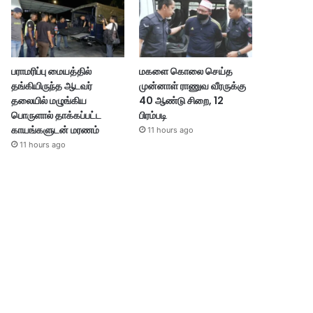
பராமரிப்பு மையத்தில்
மகளை கொலை செய்த
தங்கியிருந்த ஆடவர்
முன்னாள் ராணுவ வீரருக்கு
தலையில் மழுங்கிய
40 ஆண்டு சிறை, 12
பொருளால் தாக்கப்பட்ட
பிரம்படி
காயங்களுடன் மரணம்
11 hours ago
11 hours ago