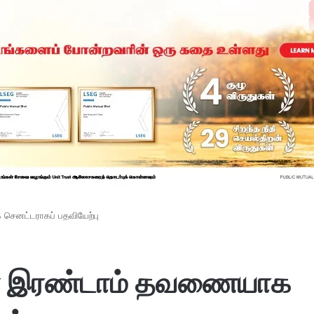
செனட்டராகப் பதவியேற்பு
ரன் இரண்டாம் தவணையாக