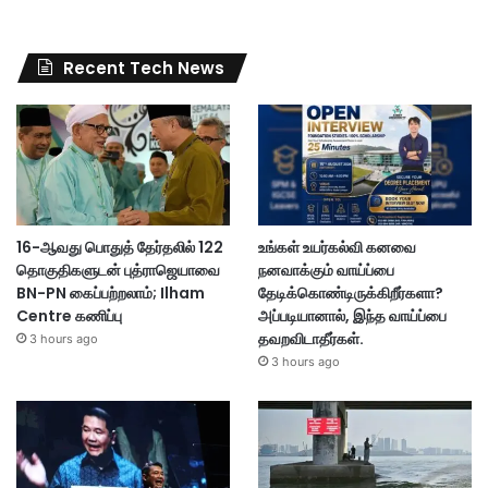
Recent Tech News
16-ஆவது பொதுத் தேர்தலில் 122
உங்கள் உயர்கல்வி கனவை
தொகுதிகளுடன் புத்ராஜெயாவை
நனவாக்கும் வாய்ப்பை
BN-PN கைப்பற்றலாம்; Ilham
தேடிக்கொண்டிருக்கிறீர்களா?
Centre கணிப்பு
அப்படியானால், இந்த வாய்ப்பை
தவறவிடாதீர்கள்.
3 hours ago
3 hours ago