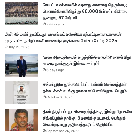
செயுட்டா எல்லையில் வரலாறு காணாத நெருக்கடி;
மொராக்கோவிலிருந்து 60,000 பேர் சட்டவிரோத
நுழைவு, 57 பேர் பலி
7 days ago
மீண்டும் மலர்ந்துவிட்டது! வணக்கம் மலேசியா ஏற்பாட்டிலான மாணவர்
முழக்கம்- தமிழ்ப்பள்ளி மாணவர்களுக்கான பேச்சுப் போட்டி 2025
July 15, 2025
‘உலக அமைதியைக் கருத்தில் கொண்டு’ ஈரான் மீது
உடனடி தாக்குதல் இல்லை – ட்ரம்ப்
6 days ago
சிங்கப்பூரில் தூக்கிலிடப்பட்ட பன்னீர் செல்வத்தின்
நல்லடக்கச் சடங்கு நாளை ஈப்போவில் நடைபெறும்
October 9, 2025
திடீர் திருப்பம்: தட்சிணாமூர்த்திக்கு இன்று பிற்பகலே
சிங்கப்பூரில் தூக்கு; 3 மணிக்கு உடலைப் பெற்றுக்
கொள்ளுமாறு குடும்பத்தாரிடம் தெரிவிப்பு
September 25, 2025