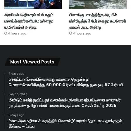
அரசியல் அதிகாரம் எப்போதும்
பினாங்கு பாலத்திற்கு அடியில்
மலாய்க்காரர்களிடமே உள்ளது:
மீன்பிடித்த 3 பேர் கைது: கடலோரக்
ரஃபிஸி ரம்லி அதிரடி
காவல் படை அதிரடி
4 hours ago
4 hours ago
Most Viewed Posts
7 days ago
செயுட்டா எல்லையில் வரலாறு காணாத நெருக்கடி;
மொராக்கோவிலிருந்து 60,000 பேர் சட்டவிரோத நுழைவு, 57 பேர் பலி
July 15, 2025
மீண்டும் மலர்ந்துவிட்டது! வணக்கம் மலேசியா ஏற்பாட்டிலான மாணவர்
முழக்கம்- தமிழ்ப்பள்ளி மாணவர்களுக்கான பேச்சுப் போட்டி 2025
6 days ago
‘உலக அமைதியைக் கருத்தில் கொண்டு’ ஈரான் மீது உடனடி தாக்குதல்
இல்லை – ட்ரம்ப்