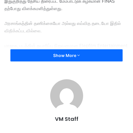
இதுகுறித்து தேசிய திரைப்பட மேம்பாட்டுக் கழகமான FINAS
தற்போது விளக்கமளித்துள்ளது.
அரசாங்கத்தின் தணிக்கையோ அல்லது எவ்வித தடையோ இதில்
விதிக்கப்படவில்லை.
மாறாக, படத்தின் தயாரிப்பு நிறுவனமான Elepfilm Entertainment
விடுத்த சொந்த கோரிக்கையின் பேரிலேயே திரையீடு
Show More
நிறுத்தப்பட்டுள்ளதாக FINAS உறுதிப்படுத்தியது.
படத்தின் முன்னணி நடிகை Sarimah Ibrahim இந்த திடீர் முடிவை
“அதிர்ச்சியளிக்கிறது” என்று சமூக வலைதளத்தில் பதிவிட்டுள்ளார்.
இதற்கிடையே, தயாரிப்பாளர் இந்த திடீர் முடிவை எடுத்ததற்கான
பின்னணி என்ன என்பது குறித்து FINAS தொடர்ந்து விசாரணை
நடத்தி வருகிறது.
VM Staff
சினிமா வட்டாரத்தில் பரபரப்பை ஏற்படுத்தியுள்ள ‘Konspirasi’