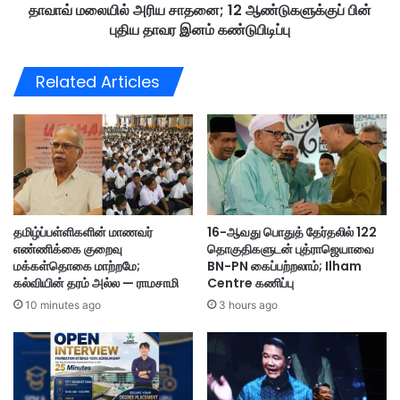
ப்
தாவாவ் மலையில் அரிய சாதனை; 12 ஆண்டுகளுக்குப் பின்
ய
வி
புதிய தாவர இனம் கண்டுபிடிப்பு
சா
ஜ
த
ய்
னை
Related Articles
பெ
;
ய
1
ரி
2
ல்
ஆ
பு
ண்
தி
டு
ய
க
சி
ளு
தமிழ்ப்பள்ளிகளின் மாணவர்
16-ஆவது பொதுத் தேர்தலில் 122
ற
க்
எண்ணிக்கை குறைவு
தொகுதிகளுடன் புத்ராஜெயாவை
ப்
கு
மக்கள்தொகை மாற்றமே;
BN-PN கைப்பற்றலாம்; Ilham
பு
ப்
கல்வியின் தரம் அல்ல — ராமசாமி
Centre கணிப்பு
வி
பி
10 minutes ago
3 hours ago
ரு
ன்
து
பு
அ
தி
றி
ய
மு
தா