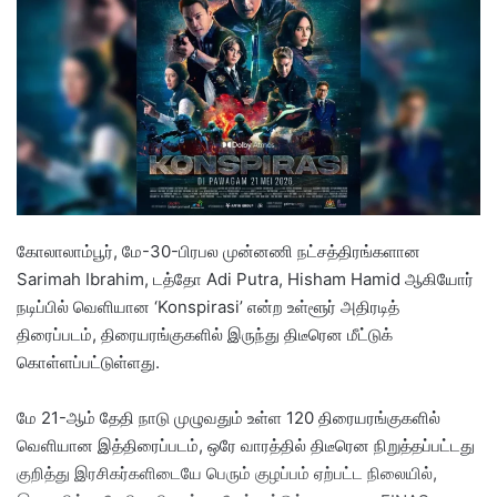
a
n
e
m
a
i
l
கோலாலாம்பூர், மே-30-பிரபல முன்னணி நட்சத்திரங்களான
Sarimah Ibrahim, டத்தோ Adi Putra, Hisham Hamid ஆகியோர்
நடிப்பில் வெளியான ‘Konspirasi’ என்ற உள்ளூர் அதிரடித்
திரைப்படம், திரையரங்குகளில் இருந்து திடீரென மீட்டுக்
கொள்ளப்பட்டுள்ளது.
மே 21-ஆம் தேதி நாடு முழுவதும் உள்ள 120 திரையரங்குகளில்
வெளியான இத்திரைப்படம், ஒரே வாரத்தில் திடீரென நிறுத்தப்பட்டது
குறித்து இரசிகர்களிடையே பெரும் குழப்பம் ஏற்பட்ட நிலையில்,