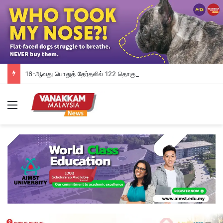
16-ஆவது பொதுத் தேர்தலில் 122 தொகுதிகளுடன் புத்ராஜெயாவை BN-PN கைப்பற்றலாம்; Ilham Centre கணிப்பு
Menu