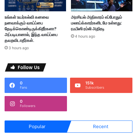
க
வ
ம்
ர
இ
உங்கள் உயர்கல்வி கனவை
அரசியல் அதிகாரம் எப்போதும்
ன
நனவாக்கும் வாய்ப்பை
மலாய்க்காரர்களிடமே உள்ளது:
ம்
தேடிக்கொண்டிருக்கிறீர்களா?
ரஃபிஸி ரம்லி அதிரடி
க
அப்படியானால், இந்த வாய்ப்பை
4 hours ago
ண்
தவறவிடாதீர்கள்.
டு
3 hours ago
பி
டி
ப்
Follow Us
பு
0
151k
Fans
Subscribers
0
Followers
Popular
Recent