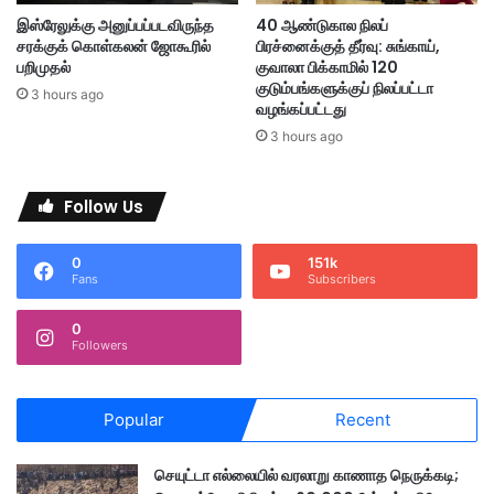
த்
ற
இஸ்ரேலுக்கு அனுப்பப்படவிருந்த
40 ஆண்டுகால நிலப்
த
ச்
சரக்குக் கொள்கலன் ஜோகூரில்
பிரச்னைக்குத் தீர்வு: சுங்காய்,
ப்
சா
பறிமுதல்
குவாலா பிக்காமில் 120
ப
ட்
குடும்பங்களுக்குப் நிலப்பட்டா
3 hours ago
ட்
வழங்கப்பட்டது
டு
ட
3 hours ago
ன
ர்
Follow Us
0
151k
Fans
Subscribers
0
Followers
Popular
Recent
செயுட்டா எல்லையில் வரலாறு காணாத நெருக்கடி;