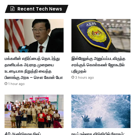
Recent Tech News
மக்களின் எதிர்ப்பைத் தொடர்ந்து
இஸ்ரேலுக்கு அனுப்பப்படவிருந்த
தானியக்க அபராத முறையை
சரக்குக் கொள்கலன் ஜோகூரில்
உடனடியாக நிறுத்தி வைத்த
பறிமுதல்
பினாங்கு அரசு – சௌ கோன் யோ
3 hours ago
1 hour ago
40 ஆண்டுகால நிலப்
ரவூப் உல்லாச விடுதியில் சோகம்: