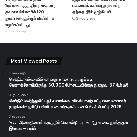
பிரச்னைக்குத் தீர்வு: சுங்காய்,
மகனைக் காப்பாற்ற முயன்ற
குவாலா பிக்காமில் 120
தந்தை நீரில் மூழ்கி பலி
குடும்பங்களுக்குப் நிலப்பட்டா
3 hours ago
வழங்கப்பட்டது
3 hours ago
Most Viewed Posts
1 week ago
செயுட்டா எல்லையில் வரலாறு காணாத நெருக்கடி;
மொராக்கோவிலிருந்து 60,000 பேர் சட்டவிரோத நுழைவு, 57 பேர் பலி
July 15, 2025
மீண்டும் மலர்ந்துவிட்டது! வணக்கம் மலேசியா ஏற்பாட்டிலான மாணவர்
முழக்கம்- தமிழ்ப்பள்ளி மாணவர்களுக்கான பேச்சுப் போட்டி 2025
7 days ago
‘உலக அமைதியைக் கருத்தில் கொண்டு’ ஈரான் மீது உடனடி தாக்குதல்
இல்லை – ட்ரம்ப்