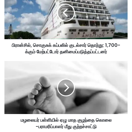
ன்
சி
ல்
,
சொ
கு
சு
பிரான்சில், சொகுசுக் கப்பலில் குடல்சார் தொற்று; 1,700-
க்
க்கும் மேற்பட்டோர் தனிமைப்படுத்தப்பட்டனர்
க
ப்
ப
ம
லி
ழ
ல்
லை
கு
ய
ட
ர்
ல்
ப
சா
ள்
ர்
ளி
தொ
யி
ற்
மழலையர் பள்ளியில் ஏழு மாத குழந்தை கொலை
ல்
று
-பராமரிப்பாளர் மீது குற்றச்சாட்டு
ஏ
;
ழு