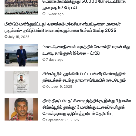
மொராக்கோவிலிருந்து 60,000 பேர் சட்டவிரோத
நுழைவு, 57 பேர் பலி
1 week ago
மீண்டும் மலர்ந்துவிட்டது! வணக்கம் மலேசியா ஏற்பாட்டிலான மாணவர்
முழக்கம்- தமிழ்ப்பள்ளி மாணவர்களுக்கான பேச்சுப் போட்டி 2025
July 15, 2025
‘உலக அமைதியைக் கருத்தில் கொண்டு’ ஈரான் மீது
உடனடி தாக்குதல் இல்லை – ட்ரம்ப்
7 days ago
சிங்கப்பூரில் தூக்கிலிடப்பட்ட பன்னீர் செல்வத்தின்
நல்லடக்கச் சடங்கு நாளை ஈப்போவில் நடைபெறும்
October 9, 2025
திடீர் திருப்பம்: தட்சிணாமூர்த்திக்கு இன்று பிற்பகலே
சிங்கப்பூரில் தூக்கு; 3 மணிக்கு உடலைப் பெற்றுக்
கொள்ளுமாறு குடும்பத்தாரிடம் தெரிவிப்பு
September 25, 2025