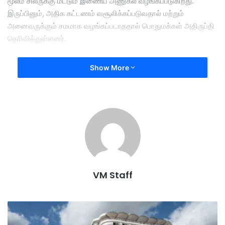
மூலம் சிலருக்கு மட்டும் இணைய அணுகல் வழங்கப்படுகிறது.
இருப்பினும், அதிக கட்டணம் வசூலிக்கப்படுவதால் மற்றும்
அனைவருக்கும் சமமாக வழங்கப்படாததால் பொதுமக்கள் அதிருப்தி
தெரிவித்துள்ளனர்.
இணைய கண்காணிப்பு அமைப்பான நெட்ப்ளாக்ஸ் (Netblocks),
Show More
ஈரானின் இணையத் தடை உலகிலேயே நீண்டகால தேசிய அளவிலான
இணைய முடக்கங்களில் ஒன்றாகும் என தெரிவித்துள்ளது.
After months of blackout
Iran gives Internet
select few
VM Staff
பி
ரா