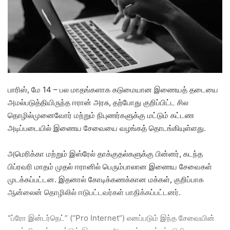
e
m
a
i
l
பாரிஸ், மே 14 – பல மாதங்களாக கடுமையான இணையத் தடையை
அமல்படுத்தியிருந்த ஈரான் அரசு, தற்போது குறிப்பிட்ட சில
தொழில்முனைவோர் மற்றும் நிபுணர்களுக்கு மட்டும் கட்டண
அடிப்படையில் இணைய சேவையை வழங்கத் தொடங்கியுள்ளது.
அமெரிக்கா மற்றும் இஸ்ரேல் தாக்குதல்களுக்கு பின்னர், கடந்த
பிப்ரவரி மாதம் முதல் ஈரானில் பெரும்பாலான இணைய சேவைகள்
முடக்கப்பட்டன. இதனால் கோடிக்கணக்கான மக்கள், குறிப்பாக
ஆன்லைன் தொழிலில் ஈடுபட்டவர்கள் பாதிக்கப்பட்டனர்.
“ப்ரோ இன்டர்நெட்” (“Pro Internet”) எனப்படும் இந்த சேவையின்