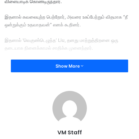
விளையாடிக் கொண்டிருந்தார்.
இதனால் கவலையுற்ற பெற்றோர், அவரை உசுப்பேற்றும் விதமாக “நீ
ஒன்றுக்கும் உதவாதவன்” எனக் கூறினர்.
இதனால் ‘வெகுண்டெழுந்த’ Liu, தனது மாற்றுத்திறனை ஒரு
தடையாக நினைக்காமல் சாதிக்க முனைந்தார்.
ஒரு முன்னாள் ஓட்டக்காரருமான Liu உடற்பயிற்சி மையத்தில்,​மனம்
Show More
தளராமல் தீவிர உடற்பயிற்சிகளை மேற்கொண்டு, அண்மையில் நடந்த
ஒரு பிரம்மாண்ட உடற்கட்டழகர் போட்டியில் சாதாரண வீரர்களுடன்
மேடையில் சமமாக நின்று போட்டியிட்டார்.
​அவரது அசாத்தியமான தசைக்கட்டுகளையும், மன உறுதியையும்
பார்த்த நடுவர்களும், பார்வையாளர்களும் எழுந்து நின்று தங்களின்
பலத்த கைதட்டல்களால் அரங்கையே அதிரச் செய்தனர்.
VM Staff
​சமூக வலைத்தளங்களில் வைரலாகி வரும் Liu Xinju-வின் இந்தச்