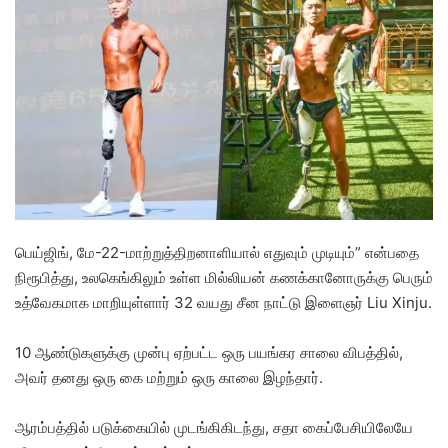
d
a
n
e
m
a
i
l
பெய்ஜிங், மே-22-மாற்றுத்திறனாளியால் எதுவும் முடியும்” என்பதை
நிரூபித்து, உலகெங்கிலும் உள்ள மில்லியன் கணக்கானோருக்கு பெரும்
உத்வேகமாக மாறியுள்ளார் 32 வயது சீன நாட்டு இளைஞர் Liu Xinju.
​10 ஆண்டுகளுக்கு முன்பு ஏற்பட்ட ஒரு பயங்கர சாலை விபத்தில்,
அவர் தனது ஒரு கை மற்றும் ஒரு காலை இழந்தார்.
ஆரம்பத்தில் படுக்கையில் முடங்கிகிடந்து, சதா கைப்பேசியிலேயே