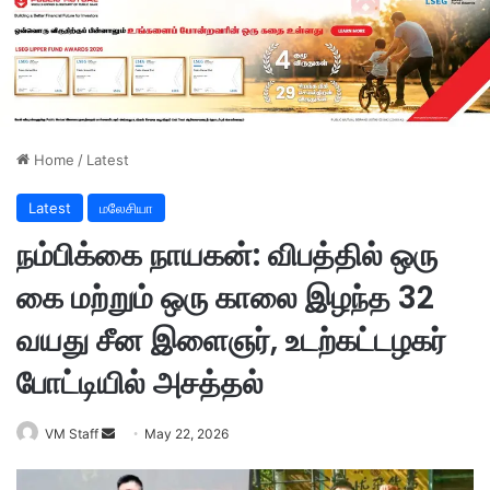
Home
/
Latest
Latest
மலேசியா
​நம்பிக்கை நாயகன்: விபத்தில் ஒரு
கை மற்றும் ஒரு காலை இழந்த 32
வயது சீன இளைஞர், உடற்கட்டழகர்
போட்டியில் அசத்தல்
VM Staff
S
May 22, 2026
e
n