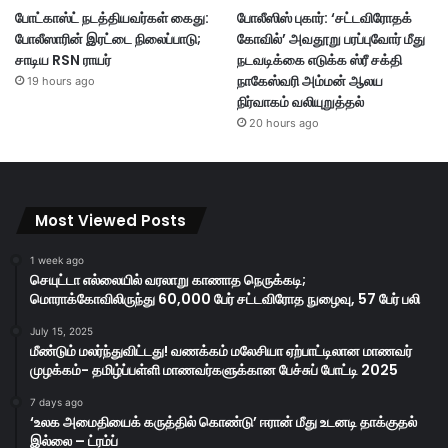
போட்காஸ்ட் நடத்தியவர்கள் கைது:
போலீஸிஸ் புகார்: ‘சட்டவிரோதக்
போலீஸாரின் இரட்டை நிலைப்பாடு;
கோவில்’ அவதூறு பரப்புவோர் மீது
சாடிய RSN ராயர்
நடவடிக்கை எடுக்க ஸ்ரீ சக்தி
நாகேஸ்வரி அம்மன் ஆலய
19 hours ago
நிர்வாகம் வலியுறுத்தல்
20 hours ago
Most Viewed Posts
1 week ago
செயுட்டா எல்லையில் வரலாறு காணாத நெருக்கடி;
மொராக்கோவிலிருந்து 60,000 பேர் சட்டவிரோத நுழைவு, 57 பேர் பலி
July 15, 2025
மீண்டும் மலர்ந்துவிட்டது! வணக்கம் மலேசியா ஏற்பாட்டிலான மாணவர்
முழக்கம்- தமிழ்ப்பள்ளி மாணவர்களுக்கான பேச்சுப் போட்டி 2025
7 days ago
‘உலக அமைதியைக் கருத்தில் கொண்டு’ ஈரான் மீது உடனடி தாக்குதல்
இல்லை – ட்ரம்ப்