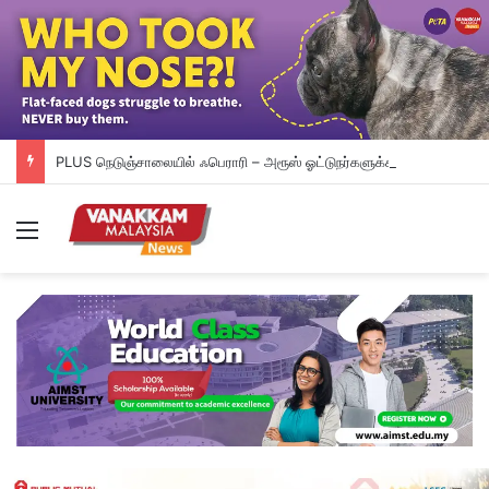
PLUS நெடுஞ்சாலையில் ஃபெராரி – அரூஸ் ஓட்டுநர்களுக்கிடையே கைலப்பு – வைரலாகும் வீடியோ
Menu