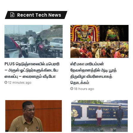
Recent Tech News
PLUS நெடுஞ்சாலையில் ஃபெராரி
ஸ்ரீ மகா மாரியம்மன்
– அரூஸ் ஓட்டுநர்களுக்கிடையே
தேவஸ்தானத்தில் ஆடி பூரத்
கைலப்பு – வைரலாகும் வீடியோ
திருவிழா விமரிசையாகத்
தொடக்கம்
12 minutes ago
18 hours ago