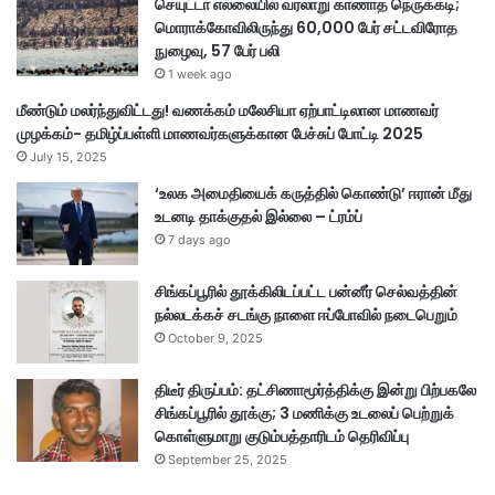
செயுட்டா எல்லையில் வரலாறு காணாத நெருக்கடி;
மொராக்கோவிலிருந்து 60,000 பேர் சட்டவிரோத
நுழைவு, 57 பேர் பலி
1 week ago
மீண்டும் மலர்ந்துவிட்டது! வணக்கம் மலேசியா ஏற்பாட்டிலான மாணவர்
முழக்கம்- தமிழ்ப்பள்ளி மாணவர்களுக்கான பேச்சுப் போட்டி 2025
July 15, 2025
‘உலக அமைதியைக் கருத்தில் கொண்டு’ ஈரான் மீது
உடனடி தாக்குதல் இல்லை – ட்ரம்ப்
7 days ago
சிங்கப்பூரில் தூக்கிலிடப்பட்ட பன்னீர் செல்வத்தின்
நல்லடக்கச் சடங்கு நாளை ஈப்போவில் நடைபெறும்
October 9, 2025
திடீர் திருப்பம்: தட்சிணாமூர்த்திக்கு இன்று பிற்பகலே
சிங்கப்பூரில் தூக்கு; 3 மணிக்கு உடலைப் பெற்றுக்
கொள்ளுமாறு குடும்பத்தாரிடம் தெரிவிப்பு
September 25, 2025