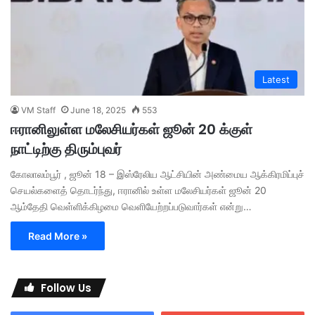
Latest
VM Staff
June 18, 2025
553
ஈரானிலுள்ள மலேசியர்கள் ஜூன் 20 க்குள்
நாட்டிற்கு திரும்புவர்
கோலாலம்பூர் , ஜூன் 18 – இஸ்ரேலிய ஆட்சியின் அண்மைய ஆக்கிரமிப்புச்
செயல்களைத் தொடர்ந்து, ஈரானில் உள்ள மலேசியர்கள் ஜூன் 20
ஆம்தேதி வெள்ளிக்கிழமை வெளியேற்றப்படுவார்கள் என்று…
Read More »
Follow Us