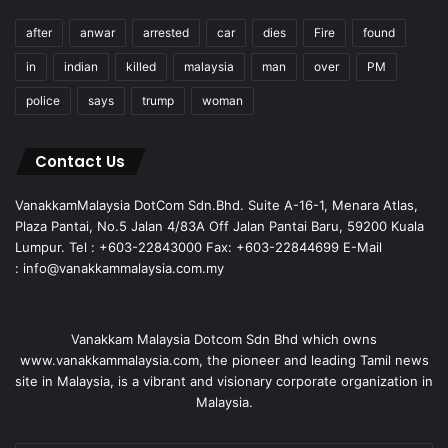
after
anwar
arrested
car
dies
Fire
found
in
indian
killed
malaysia
man
over
PM
police
says
trump
woman
Contact Us
VanakkamMalaysia DotCom Sdn.Bhd. Suite A-16-1, Menara Atlas,
Plaza Pantai, No.5 Jalan 4/83A Off Jalan Pantai Baru, 59200 Kuala
Lumpur. Tel : +603-22843000 Fax: +603-22844699 E-Mail
: info@vanakkammalaysia.com.my
Vanakkam Malaysia Dotcom Sdn Bhd which owns
www.vanakkammalaysia.com, the pioneer and leading Tamil news
site in Malaysia, is a vibrant and visionary corporate organization in
Malaysia.