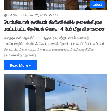
Latest
VM Staff
August 21, 2025
447
பொந்தியான் தனியார் கிளினிக்கில் தலைக்கீழாக
மாட்டப்பட்ட தேசியக் கொடி; 4 பேர் மீது விசாரணை
பொந்தியான், ஆகஸ்ட்-21 – ஜோகூர் பொந்தியானில் வணிகத்
தளமொன்றில் மலேசியக் கொடி தலைக்கீழாகப் பறக்க விடப்பட்ட சம்பவம்
தொடர்பில் அனைவரும் அமைதிக் காக்குமாறு, அத்தொகுதியின்
நாடாளுமன்ற உறுப்பினர்…
Read More »