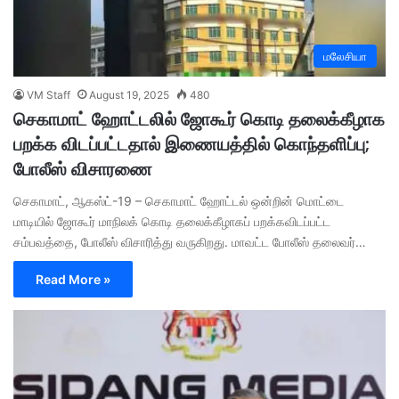
மலேசியா
VM Staff
August 19, 2025
480
செகாமாட் ஹோட்டலில் ஜோகூர் கொடி தலைக்கீழாக
பறக்க விடப்பட்டதால் இணையத்தில் கொந்தளிப்பு;
போலீஸ் விசாரணை
செகாமாட், ஆகஸ்ட்-19 – செகாமாட் ஹோட்டல் ஒன்றின் மொட்டை
மாடியில் ஜோகூர் மாநிலக் கொடி தலைக்கீழாகப் பறக்கவிடப்பட்ட
சம்பவத்தை, போலீஸ் விசாரித்து வருகிறது. மாவட்ட போலீஸ் தலைவர்…
Read More »