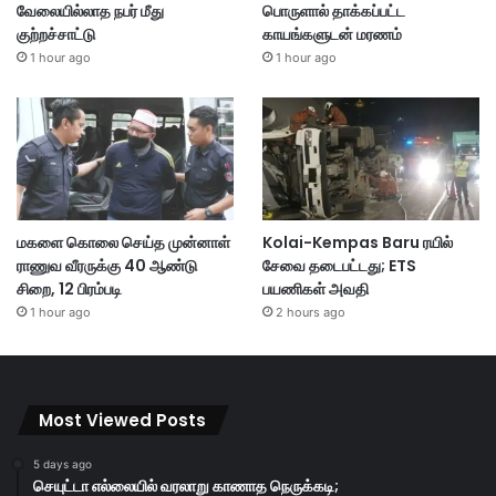
வேலையில்லாத நபர் மீது
பொருளால் தாக்கப்பட்ட
குற்றச்சாட்டு
காயங்களுடன் மரணம்
1 hour ago
1 hour ago
மகளை கொலை செய்த முன்னாள்
Kolai-Kempas Baru ரயில்
ராணுவ வீரருக்கு 40 ஆண்டு
சேவை தடைபட்டது; ETS
சிறை, 12 பிரம்படி
பயணிகள் அவதி
1 hour ago
2 hours ago
Most Viewed Posts
5 days ago
செயுட்டா எல்லையில் வரலாறு காணாத நெருக்கடி;