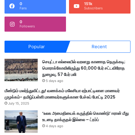
0
151k
Fans
Subscribers
0
Followers
Popular
Recent
செயுட்டா எல்லையில் வரலாறு காணாத நெருக்கடி;
மொராக்கோவிலிருந்து 60,000 பேர் சட்டவிரோத
நுழைவு, 57 பேர் பலி
5 days ago
மீண்டும் மலர்ந்துவிட்டது! வணக்கம் மலேசியா ஏற்பாட்டிலான மாணவர்
முழக்கம்- தமிழ்ப்பள்ளி மாணவர்களுக்கான பேச்சுப் போட்டி 2025
July 15, 2025
‘உலக அமைதியைக் கருத்தில் கொண்டு’ ஈரான் மீது
உடனடி தாக்குதல் இல்லை – ட்ரம்ப்
4 days ago