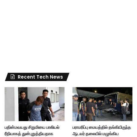
Recent Tech News
பதின்மவயது சிறுமியை பாலியல்
பராமரிப்பு மையத்தில் தங்கியிருந்த
ரீதியாகத் துன்புறுத்தியதாக
ஆடவர் தலையில் மழுங்கிய