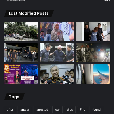
Last Modified Posts
Tags
after
anwar
arrested
car
dies
Fire
found