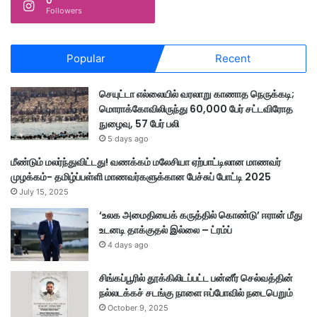
0
Followers
Popular
Recent
செயுட்டா எல்லையில் வரலாறு காணாத நெருக்கடி;
மொராக்கோவிலிருந்து 60,000 பேர் சட்டவிரோத
நுழைவு, 57 பேர் பலி
5 days ago
மீண்டும் மலர்ந்துவிட்டது! வணக்கம் மலேசியா ஏற்பாட்டிலான மாணவர்
முழக்கம்- தமிழ்ப்பள்ளி மாணவர்களுக்கான பேச்சுப் போட்டி 2025
July 15, 2025
‘உலக அமைதியைக் கருத்தில் கொண்டு’ ஈரான் மீது
உடனடி தாக்குதல் இல்லை – ட்ரம்ப்
4 days ago
சிங்கப்பூரில் தூக்கிலிடப்பட்ட பன்னீர் செல்வத்தின்
நல்லடக்கச் சடங்கு நாளை ஈப்போவில் நடைபெறும்
October 9, 2025