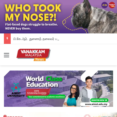
பி.கே.ஆர். துணைத் தலைவர் பதவியிலிருந்து விலக கோரினார் நூருல் இஸ்ஸா; தற்காலிக ஓய்வு வழங்கியுள்ளது கட்சி
Menu