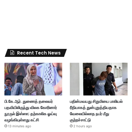
Recent Tech News
பி.கே.ஆர். துணைத் தலைவர்
பதின்மவயது சிறுமியை பாலியல்
பதவியிலிருந்து விலக கோரினார்
ரீதியாகத் துன்புறுத்தியதாக
நூருல் இஸ்ஸா; தற்காலிக ஓய்வு
வேலையில்லாத நபர் மீது
வழங்கியுள்ளது கட்சி
குற்றச்சாட்டு
13 minutes ago
2 hours ago