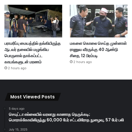
பராமரிப்பு மையத்தில் தங்கியிருந்த
மகளை கொலை செய்த முன்னாள்
ஆடவர் தலையில் மழுங்கிய
ராணுவ வீரருக்கு 40 ஆண்டு
பொருளால் தாக்கப்பட்ட
சிறை, 12 பிரம்படி
காயங்களுடன் மரணம்
2 hours ago
2 hours ago
Most Viewed Posts
5 days ago
செயுட்டா எல்லையில் வரலாறு காணாத நெருக்கடி;
மொராக்கோவிலிருந்து 60,000 பேர் சட்டவிரோத நுழைவு, 57 பேர் பலி
July 15, 2025