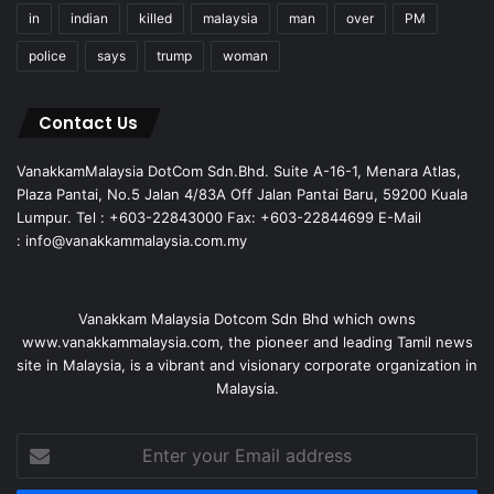
in
indian
killed
malaysia
man
over
PM
police
says
trump
woman
Contact Us
VanakkamMalaysia DotCom Sdn.Bhd. Suite A-16-1, Menara Atlas,
Plaza Pantai, No.5 Jalan 4/83A Off Jalan Pantai Baru, 59200 Kuala
Lumpur. Tel : +603-22843000 Fax: +603-22844699 E-Mail
: info@vanakkammalaysia.com.my
Vanakkam Malaysia Dotcom Sdn Bhd which owns
www.vanakkammalaysia.com, the pioneer and leading Tamil news
site in Malaysia, is a vibrant and visionary corporate organization in
Malaysia.
Enter
your
Email