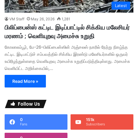
Latest
VM Staff
May 26, 2026
1,281
பிலிப்பைன்ஸ் கட்டிட இடிப்பாட்டில் சிக்கிய மலேசியர்
மரணம் ; வெளியுறவு அமைச்சு உறுதி
கோலாலம்பூர், மே-26–பிலிப்பைன்ஸின் அஞ்சலஸ் நகரில் நேற்று நிகழ்ந்த
கட்டிட இடிபாட்டுச் சம்பவத்தில் சிக்கிய இரண்டு மலேசியர்களில் ஒருவர்
உயிரிழந்துள்ளதை வெளியுறவு அமைச்சு உறுதிப்படுத்தியுள்ளது. அமைச்சு
வெளியிட்ட அறிக்கையில்,…
Read More »
Follow Us
0
151k
Fans
Subscribers