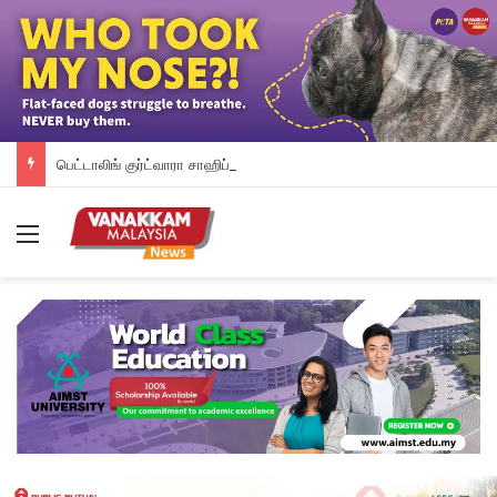
பெட்டாலிங் குர்ட்வாரா சாஹிப் புதிய கட்டட நிதி திரட்டும் இரவு விருந்து: ம.இ.கா RM 50,000 நிதியுதவி, சீக்கிய சமூகத்துக்கான ஆதரவு தொடரும் – விக்னேஸ்வரன் உறுதி
Menu