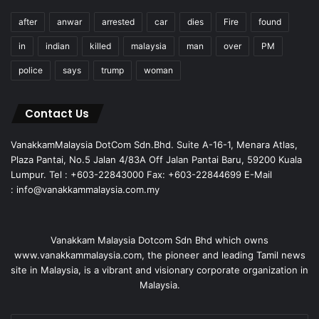
after
anwar
arrested
car
dies
Fire
found
in
indian
killed
malaysia
man
over
PM
police
says
trump
woman
Contact Us
VanakkamMalaysia DotCom Sdn.Bhd. Suite A-16-1, Menara Atlas,
Plaza Pantai, No.5 Jalan 4/83A Off Jalan Pantai Baru, 59200 Kuala
Lumpur. Tel : +603-22843000 Fax: +603-22844699 E-Mail
: info@vanakkammalaysia.com.my
Vanakkam Malaysia Dotcom Sdn Bhd which owns
www.vanakkammalaysia.com, the pioneer and leading Tamil news
site in Malaysia, is a vibrant and visionary corporate organization in
Malaysia.