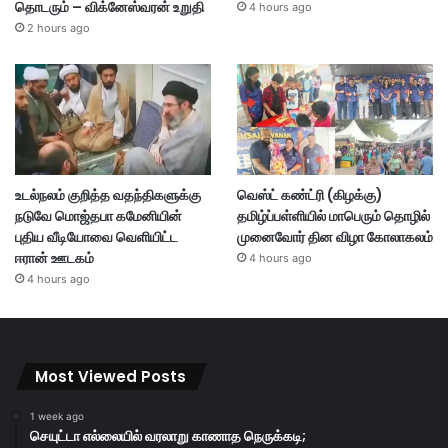
தொடரும் – விக்னேஸ்வரன் உறுதி
4 hours ago
2 hours ago
உடல்நலம் குறித்த வதந்திகளுக்கு
வெஸ்ட் கண்ட்ரி (கிழக்கு)
நடுவே மொஜ்தபா கமேனியின்
தமிழ்ப்பள்ளியில் மாபெரும் தொழில்
புதிய வீடியோவை வெளியிட்ட
முனைவோர் தின விழா கோலாகலம்
ஈரான் ஊடகம்
4 hours ago
4 hours ago
Most Viewed Posts
1 week ago
செயுட்டா எல்லையில் வரலாறு காணாத நெருக்கடி;