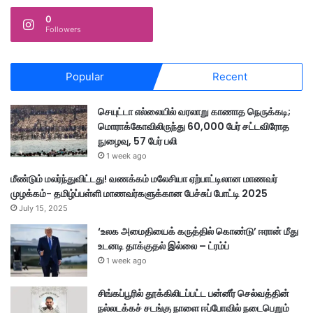
0
Followers
Popular
Recent
செயுட்டா எல்லையில் வரலாறு காணாத நெருக்கடி;
மொராக்கோவிலிருந்து 60,000 பேர் சட்டவிரோத
நுழைவு, 57 பேர் பலி
1 week ago
மீண்டும் மலர்ந்துவிட்டது! வணக்கம் மலேசியா ஏற்பாட்டிலான மாணவர்
முழக்கம்- தமிழ்ப்பள்ளி மாணவர்களுக்கான பேச்சுப் போட்டி 2025
July 15, 2025
‘உலக அமைதியைக் கருத்தில் கொண்டு’ ஈரான் மீது
உடனடி தாக்குதல் இல்லை – ட்ரம்ப்
1 week ago
சிங்கப்பூரில் தூக்கிலிடப்பட்ட பன்னீர் செல்வத்தின்
நல்லடக்கச் சடங்கு நாளை ஈப்போவில் நடைபெறும்