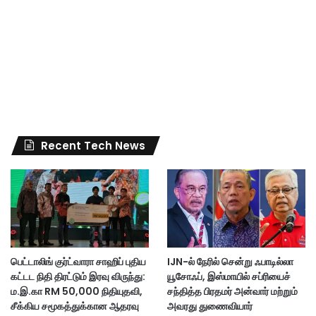
Recent Tech News
பெட்டாலிங் குர்ட்வாரா சாஹிப் புதிய
IJN-ல் நேரில் சென்று ஃபாடில்லா
கட்டட நிதி திரட்டும் இரவு விருந்து:
யூசோஃப், இஸ்மாயில் சப்ரியைச்
ம.இ.கா RM 50,000 நிதியுதவி,
சந்தித்த பிரதமர் அன்வார் மற்றும்
சீக்கிய சமூகத்துக்கான ஆதரவு
அவரது துணைவியார்