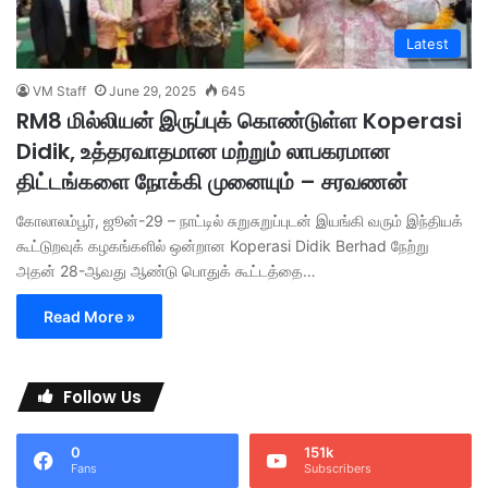
Latest
VM Staff
June 29, 2025
645
RM8 மில்லியன் இருப்புக் கொண்டுள்ள Koperasi
Didik, உத்தரவாதமான மற்றும் லாபகரமான
திட்டங்களை நோக்கி முனையும் – சரவணன்
கோலாலம்பூர், ஜூன்-29 – நாட்டில் சுறுசுறுப்புடன் இயங்கி வரும் இந்தியக்
கூட்டுறவுக் கழகங்களில் ஒன்றான Koperasi Didik Berhad நேற்று
அதன் 28-ஆவது ஆண்டு பொதுக் கூட்டத்தை…
Read More »
Follow Us
0
151k
Fans
Subscribers