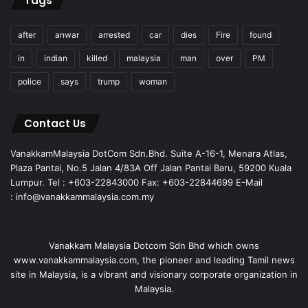
Tags
after
anwar
arrested
car
dies
Fire
found
in
indian
killed
malaysia
man
over
PM
police
says
trump
woman
Contact Us
VanakkamMalaysia DotCom Sdn.Bhd. Suite A-16-1, Menara Atlas,
Plaza Pantai, No.5 Jalan 4/83A Off Jalan Pantai Baru, 59200 Kuala
Lumpur. Tel : +603-22843000 Fax: +603-22844699 E-Mail
: info@vanakkammalaysia.com.my
Vanakkam Malaysia Dotcom Sdn Bhd which owns
www.vanakkammalaysia.com, the pioneer and leading Tamil news
site in Malaysia, is a vibrant and visionary corporate organization in
Malaysia.