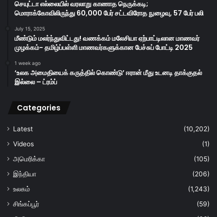
செயுட்டா எல்லையில் வரலாறு காணாத நெருக்கடி;
மொராக்கோவிலிருந்து 60,000 பேர் சட்டவிரோத நுழைவு, 57 பேர் பலி
July 15, 2025
மீண்டும் மலர்ந்துவிட்டது! வணக்கம் மலேசியா ஏற்பாட்டிலான மாணவர்
முழக்கம்- தமிழ்ப்பள்ளி மாணவர்களுக்கான பேச்சுப் போட்டி 2025
1 week ago
‘உலக அமைதியைக் கருத்தில் கொண்டு’ ஈரான் மீது உடனடி தாக்குதல்
இல்லை – ட்ரம்ப்
Categories
Latest
(10,202)
Videos
(1)
அமெரிக்கா
(105)
இந்தியா
(206)
உலகம்
(1,243)
சிங்கப்பூர்
(59)