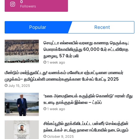
0
Followers
Popular
Recent
செயுட்டா எல்லையில் வரலாறு காணாத நெருக்கடி;
மொராக்கோவிலிருந்து 60,000 பேர் சட்டவிரோத
நுழைவு, 57 பேர் பலி
1 week ago
மீண்டும் மலர்ந்துவிட்டது! வணக்கம் மலேசியா ஏற்பாட்டிலான மாணவர்
முழக்கம்- தமிழ்ப்பள்ளி மாணவர்களுக்கான பேச்சுப் போட்டி 2025
July 15, 2025
‘உலக அமைதியைக் கருத்தில் கொண்டு’ ஈரான் மீது
உடனடி தாக்குதல் இல்லை – ட்ரம்ப்
1 week ago
சிங்கப்பூரில் தூக்கிலிடப்பட்ட பன்னீர் செல்வத்தின்
நல்லடக்கச் சடங்கு நாளை ஈப்போவில் நடைபெறும்
October 9, 2025