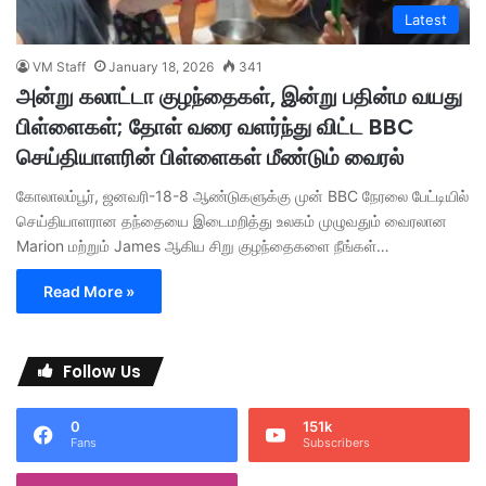
Latest
VM Staff
January 18, 2026
341
அன்று கலாட்டா குழந்தைகள், இன்று பதின்ம வயது
பிள்ளைகள்; தோள் வரை வளர்ந்து விட்ட BBC
செய்தியாளரின் பிள்ளைகள் மீண்டும் வைரல்
கோலாலம்பூர், ஜனவரி-18-8 ஆண்டுகளுக்கு முன் BBC நேரலை பேட்டியில்
செய்தியாளரான தந்தையை இடைமறித்து உலகம் முழுவதும் வைரலான
Marion மற்றும் James ஆகிய சிறு குழந்தைகளை நீங்கள்…
Read More »
Follow Us
0
151k
Fans
Subscribers