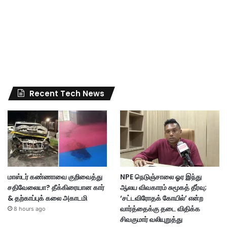
Recent Tech News
மாஸ்டர் கண்ணாவை குறிவைத்து
NPE நெடுஞ்சாலை ஓர இந்து
சதிவேலையா? தீக்கிரையான கார்
ஆலய விவகாரம் சுமூகத் தீர்வு;
& தற்காப்புக் கலை அகாடமி
‘சட்டவிரோதக் கோயில்’ என்ற
வார்த்தைக்கு தடை விதிக்க
8 hours ago
சிவகுமார் வலியுறுத்து