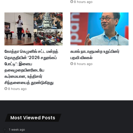
8 hours ago
கோத்தா கெமுனிங் சட்ட மன்றத்
சுபாங் நாடாளுமன்ற உறுப்பினர்
தொகுதியின் ‘2026 சதுரங்கப்
பதவி விலகல்
போட்டி’: இளைய
8 hours ago
தலைமுறையினரிடையே
கூர்மையான, உத்திசார்
சிந்தனையைத் தூண்டுகிறது
8 hours ago
Most Viewed Posts
1 week ago