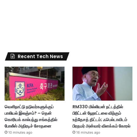
Recent Tech News
வெளிநாட்டு நடுவர்களுக்குப்
RM330 மில்லியன் நட்டத்தில்
பாலியல் இலஞ்சம்? – தென்
பிரிட்டன் ஹோட்டலை விற்கும்
கொரியக் கால்பந்து சங்கத்தில்
உத்தேசத் திட்டம்; ஃபெல்டாவிடம்
போலீஸ் அதிரடிச் சோதனை
பிரதமர் அன்வார் விளக்கம் கோரல்
10 minutes ago
16 minutes ago