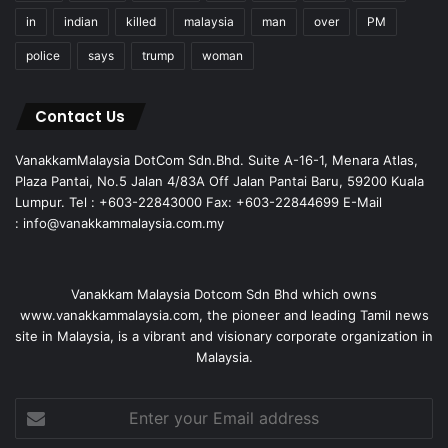
in
indian
killed
malaysia
man
over
PM
police
says
trump
woman
Contact Us
VanakkamMalaysia DotCom Sdn.Bhd. Suite A-16-1, Menara Atlas,
Plaza Pantai, No.5 Jalan 4/83A Off Jalan Pantai Baru, 59200 Kuala
Lumpur. Tel : +603-22843000 Fax: +603-22844699 E-Mail
: info@vanakkammalaysia.com.my
Vanakkam Malaysia Dotcom Sdn Bhd which owns
www.vanakkammalaysia.com, the pioneer and leading Tamil news
site in Malaysia, is a vibrant and visionary corporate organization in
Malaysia.
Enter
your