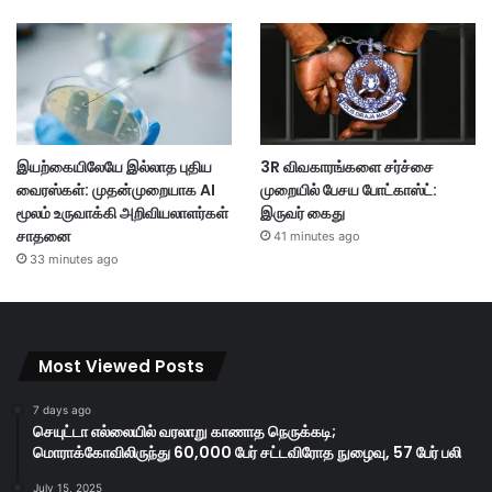
இயற்கையிலேயே இல்லாத புதிய
3R விவகாரங்களை சர்ச்சை
வைரஸ்கள்: முதன்முறையாக AI
முறையில் பேசய போட்காஸ்ட்:
மூலம் உருவாக்கி அறிவியலாளர்கள்
இருவர் கைது
சாதனை
41 minutes ago
33 minutes ago
Most Viewed Posts
7 days ago
செயுட்டா எல்லையில் வரலாறு காணாத நெருக்கடி;
மொராக்கோவிலிருந்து 60,000 பேர் சட்டவிரோத நுழைவு, 57 பேர் பலி
July 15, 2025