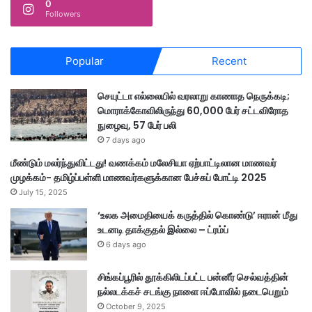
0
Followers
Popular
Recent
செயுட்டா எல்லையில் வரலாறு காணாத நெருக்கடி;
மொராக்கோவிலிருந்து 60,000 பேர் சட்டவிரோத
நுழைவு, 57 பேர் பலி
7 days ago
மீண்டும் மலர்ந்துவிட்டது! வணக்கம் மலேசியா ஏற்பாட்டிலான மாணவர்
முழக்கம்- தமிழ்ப்பள்ளி மாணவர்களுக்கான பேச்சுப் போட்டி 2025
July 15, 2025
‘உலக அமைதியைக் கருத்தில் கொண்டு’ ஈரான் மீது
உடனடி தாக்குதல் இல்லை – ட்ரம்ப்
6 days ago
சிங்கப்பூரில் தூக்கிலிடப்பட்ட பன்னீர் செல்வத்தின்
நல்லடக்கச் சடங்கு நாளை ஈப்போவில் நடைபெறும்
October 9, 2025