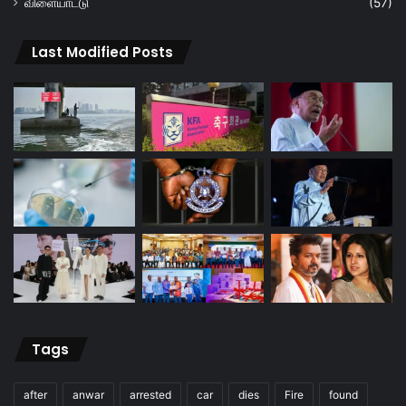
விளையாட்டு
(57)
Last Modified Posts
Tags
after
anwar
arrested
car
dies
Fire
found