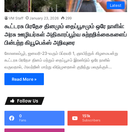
Latest
VM Staff
January 23, 2026
299
கூட்டரசு பிரதேச தினமும் தைப்பூசமும் ஒரே நாளில்:
அரசு ஊழியர்கள் அதிகாரப்பூர்வ சுற்றறிக்கைகளைப்
பின்பற்ற கியூபெக்ஸ் அறிவுரை
கோலாலம்பூர், ஜனவரி-23-வரும் பிப்ரவரி 1, ஞாயிற்றுக் கிழமையன்று
கூட்டரசு பிரதேச தினம் மற்றும் தைப்பூசம் இரண்டும் ஒரே நாளில்
வருவதால், அவற்றின் மாற்று விடுமுறைகள் குறித்து பலருக்குக்…
Read More »
Follow Us
0
151k
Fans
Subscribers