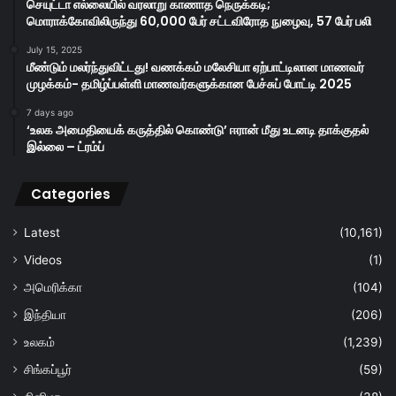
செயுட்டா எல்லையில் வரலாறு காணாத நெருக்கடி;
மொராக்கோவிலிருந்து 60,000 பேர் சட்டவிரோத நுழைவு, 57 பேர் பலி
July 15, 2025
மீண்டும் மலர்ந்துவிட்டது! வணக்கம் மலேசியா ஏற்பாட்டிலான மாணவர்
முழக்கம்- தமிழ்ப்பள்ளி மாணவர்களுக்கான பேச்சுப் போட்டி 2025
7 days ago
‘உலக அமைதியைக் கருத்தில் கொண்டு’ ஈரான் மீது உடனடி தாக்குதல்
இல்லை – ட்ரம்ப்
Categories
Latest
(10,161)
Videos
(1)
அமெரிக்கா
(104)
இந்தியா
(206)
உலகம்
(1,239)
சிங்கப்பூர்
(59)