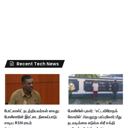
Recent Tech News
போட்காஸ்ட் நடத்தியவர்கள் கைது:
போலீஸிஸ் புகார்: ‘சட்டவிரோதக்
போலீஸாரின் இரட்டை நிலைப்பாடு;
கோவில்’ அவதூறு பரப்புவோர் மீது
சாடிய RSN ராயர்
நடவடிக்கை எடுக்க ஸ்ரீ சக்தி