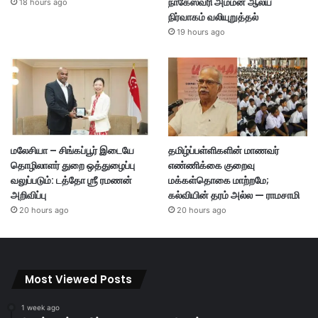
நாகேஸ்வரி அம்மன் ஆலய
18 hours ago
நிர்வாகம் வலியுறுத்தல்
19 hours ago
மலேசியா – சிங்கப்பூர் இடையே
தமிழ்ப்பள்ளிகளின் மாணவர்
தொழிலாளர் துறை ஒத்துழைப்பு
எண்ணிக்கை குறைவு
வலுப்படும்: டத்தோ ஶ்ரீ ரமணன்
மக்கள்தொகை மாற்றமே;
அறிவிப்பு
கல்வியின் தரம் அல்ல — ராமசாமி
20 hours ago
20 hours ago
Most Viewed Posts
1 week ago