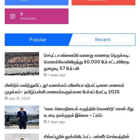
0
Followers
Popular
Recent
செயுட்டா எல்லையில் வரலாறு காணாத நெருக்கடி;
மொராக்கோவிலிருந்து 60,000 பேர் சட்டவிரோத
நுழைவு, 57 பேர் பலி
1 week ago
மீண்டும் மலர்ந்துவிட்டது! வணக்கம் மலேசியா ஏற்பாட்டிலான மாணவர்
முழக்கம்- தமிழ்ப்பள்ளி மாணவர்களுக்கான பேச்சுப் போட்டி 2025
July 15, 2025
‘உலக அமைதியைக் கருத்தில் கொண்டு’ ஈரான் மீது
உடனடி தாக்குதல் இல்லை – ட்ரம்ப்
7 days ago
சிங்கப்பூரில் தூக்கிலிடப்பட்ட பன்னீர் செல்வத்தின்