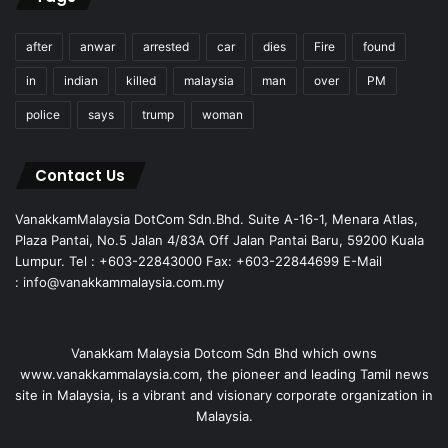
after
anwar
arrested
car
dies
Fire
found
in
indian
killed
malaysia
man
over
PM
police
says
trump
woman
Contact Us
VanakkamMalaysia DotCom Sdn.Bhd. Suite A-16-1, Menara Atlas,
Plaza Pantai, No.5 Jalan 4/83A Off Jalan Pantai Baru, 59200 Kuala
Lumpur. Tel : +603-22843000 Fax: +603-22844699 E-Mail
: info@vanakkammalaysia.com.my
Vanakkam Malaysia Dotcom Sdn Bhd which owns
www.vanakkammalaysia.com, the pioneer and leading Tamil news
site in Malaysia, is a vibrant and visionary corporate organization in
Malaysia.