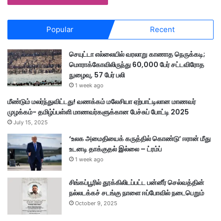
Popular
Recent
செயுட்டா எல்லையில் வரலாறு காணாத நெருக்கடி;
மொராக்கோவிலிருந்து 60,000 பேர் சட்டவிரோத
நுழைவு, 57 பேர் பலி
1 week ago
மீண்டும் மலர்ந்துவிட்டது! வணக்கம் மலேசியா ஏற்பாட்டிலான மாணவர்
முழக்கம்- தமிழ்ப்பள்ளி மாணவர்களுக்கான பேச்சுப் போட்டி 2025
July 15, 2025
‘உலக அமைதியைக் கருத்தில் கொண்டு’ ஈரான் மீது
உடனடி தாக்குதல் இல்லை – ட்ரம்ப்
1 week ago
சிங்கப்பூரில் தூக்கிலிடப்பட்ட பன்னீர் செல்வத்தின்
நல்லடக்கச் சடங்கு நாளை ஈப்போவில் நடைபெறும்
October 9, 2025