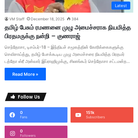
Latest
VM Staff
December 18, 2025
384
தமிழ் பேசும் ரமணனை முழு அமைச்சராக நியமித்த
பிரதமருக்கு நன்றி – குணராஜ்
செந்தோசா, டிசம்பர்-18 – இந்தியச் சமூகத்தின் கோரிக்கைகளுக்கு
செவிசாய்த்து, தமிழ் பேசக்கூடிய முழு அமைச்சரை நியமித்த பிரதமர்
டத்தோ ஸ்ரீ அன்வார் இப்ராஹிமுக்கு, சிலாங்கூர் செந்தோசா சட்டமன்ற…
Read More »
Follow Us
0
151k
Fans
Subscribers
0
Followers