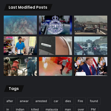
Last Modified Posts
Tags
after
anwar
arrested
car
dies
Fire
found
in
indian
killed
malaysia
man
over
PM