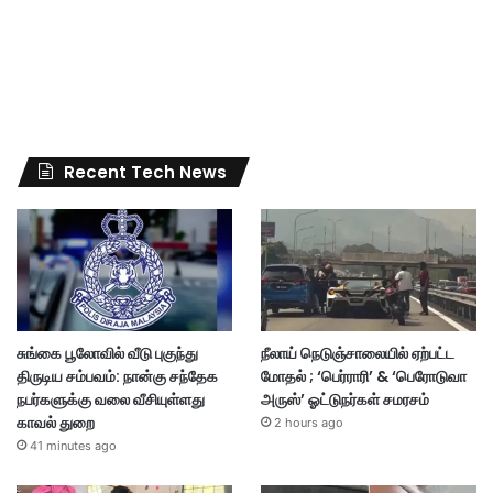
Recent Tech News
சுங்கை பூலோவில் வீடு புகுந்து
நீலாய் நெடுஞ்சாலையில் ஏற்பட்ட
திருடிய சம்பவம்: நான்கு சந்தேக
மோதல் ; ‘பெர்ராரி’ & ‘பெரோடுவா
நபர்களுக்கு வலை வீசியுள்ளது
அருஸ்’ ஓட்டுநர்கள் சமரசம்
காவல் துறை
2 hours ago
41 minutes ago