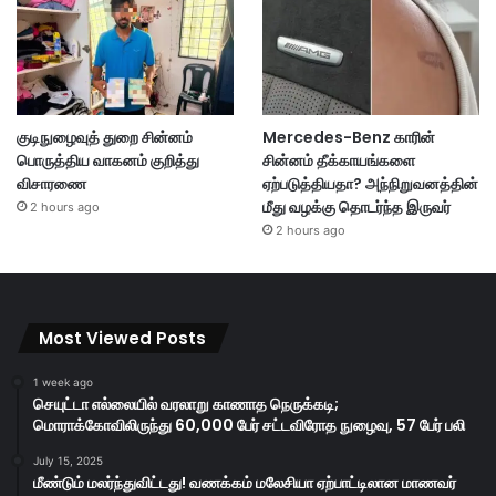
குடிநுழைவுத் துறை சின்னம்
Mercedes-Benz காரின்
பொருத்திய வாகனம் குறித்து
சின்னம் தீக்காயங்களை
விசாரணை
ஏற்படுத்தியதா? அந்நிறுவனத்தின்
மீது வழக்கு தொடர்ந்த இருவர்
2 hours ago
2 hours ago
Most Viewed Posts
1 week ago
செயுட்டா எல்லையில் வரலாறு காணாத நெருக்கடி;
மொராக்கோவிலிருந்து 60,000 பேர் சட்டவிரோத நுழைவு, 57 பேர் பலி
July 15, 2025
மீண்டும் மலர்ந்துவிட்டது! வணக்கம் மலேசியா ஏற்பாட்டிலான மாணவர்