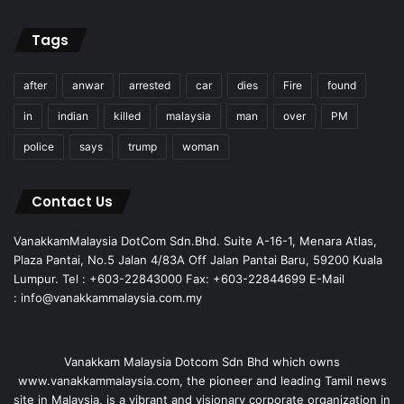
Tags
after
anwar
arrested
car
dies
Fire
found
in
indian
killed
malaysia
man
over
PM
police
says
trump
woman
Contact Us
VanakkamMalaysia DotCom Sdn.Bhd. Suite A-16-1, Menara Atlas,
Plaza Pantai, No.5 Jalan 4/83A Off Jalan Pantai Baru, 59200 Kuala
Lumpur. Tel : +603-22843000 Fax: +603-22844699 E-Mail
: info@vanakkammalaysia.com.my
Vanakkam Malaysia Dotcom Sdn Bhd which owns
www.vanakkammalaysia.com, the pioneer and leading Tamil news
site in Malaysia, is a vibrant and visionary corporate organization in