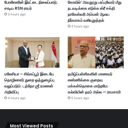
போலீஸாரின் இரட்டை நிலைப்பாடு;
கோவில்’ அவதூறு பரப்புவோர் மீது
சாடிய RSN ராயர்
நடவடிக்கை எடுக்க ஸ்ரீ சக்தி
நாகேஸ்வரி அம்மன் ஆலய
3 hours ago
நிர்வாகம் வலியுறுத்தல்
4 hours ago
மலேசியா – சிங்கப்பூர் இடையே
தமிழ்ப்பள்ளிகளின் மாணவர்
தொழிலாளர் துறை ஒத்துழைப்பு
எண்ணிக்கை குறைவு
வலுப்படும்: டத்தோ ஶ்ரீ ரமணன்
மக்கள்தொகை மாற்றமே;
அறிவிப்பு
கல்வியின் தரம் அல்ல — ராமசாமி
4 hours ago
5 hours ago
Most Viewed Posts