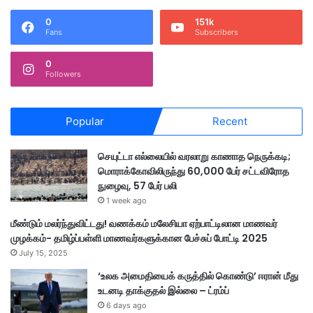
0
151k
Fans
Subscribers
0
Followers
Popular
Recent
செயுட்டா எல்லையில் வரலாறு காணாத நெருக்கடி;
மொராக்கோவிலிருந்து 60,000 பேர் சட்டவிரோத
நுழைவு, 57 பேர் பலி
1 week ago
மீண்டும் மலர்ந்துவிட்டது! வணக்கம் மலேசியா ஏற்பாட்டிலான மாணவர்
முழக்கம்- தமிழ்ப்பள்ளி மாணவர்களுக்கான பேச்சுப் போட்டி 2025
July 15, 2025
‘உலக அமைதியைக் கருத்தில் கொண்டு’ ஈரான் மீது
உடனடி தாக்குதல் இல்லை – ட்ரம்ப்
6 days ago