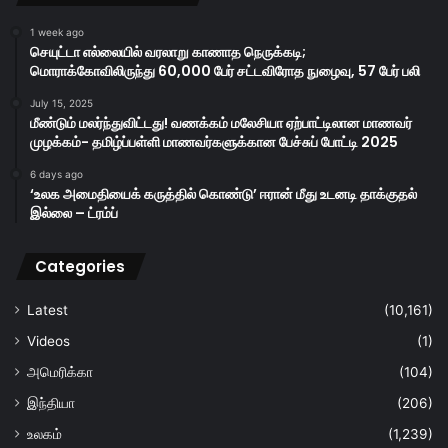
1 week ago
செயுட்டா எல்லையில் வரலாறு காணாத நெருக்கடி;
மொராக்கோவிலிருந்து 60,000 பேர் சட்டவிரோத நுழைவு, 57 பேர் பலி
July 15, 2025
மீண்டும் மலர்ந்துவிட்டது! வணக்கம் மலேசியா ஏற்பாட்டிலான மாணவர்
முழக்கம்- தமிழ்ப்பள்ளி மாணவர்களுக்கான பேச்சுப் போட்டி 2025
6 days ago
‘உலக அமைதியைக் கருத்தில் கொண்டு’ ஈரான் மீது உடனடி தாக்குதல்
இல்லை – ட்ரம்ப்
Categories
Latest
(10,161)
Videos
(1)
அமெரிக்கா
(104)
இந்தியா
(206)
உலகம்
(1,239)