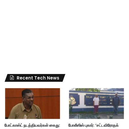
Recent Tech News
போட்காஸ்ட் நடத்தியவர்கள் கைது:
போலீஸிஸ் புகார்: ‘சட்டவிரோதக்