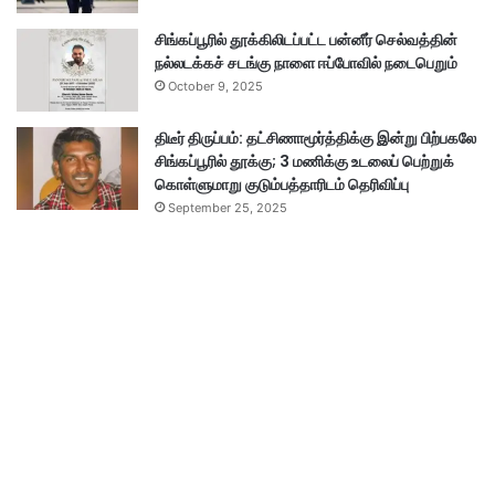
சிங்கப்பூரில் தூக்கிலிடப்பட்ட பன்னீர் செல்வத்தின்
நல்லடக்கச் சடங்கு நாளை ஈப்போவில் நடைபெறும்
October 9, 2025
திடீர் திருப்பம்: தட்சிணாமூர்த்திக்கு இன்று பிற்பகலே
சிங்கப்பூரில் தூக்கு; 3 மணிக்கு உடலைப் பெற்றுக்
கொள்ளுமாறு குடும்பத்தாரிடம் தெரிவிப்பு
September 25, 2025