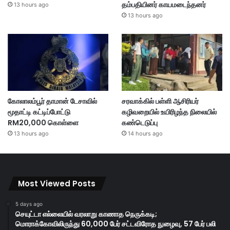
தம்பதியினர் காயமடைந்தனர்
13 hours ago
13 hours ago
கோலாலம்பூர் தாமான் டேசாவில்
சரவாக்கில் பள்ளி ஆசிரியர்
மூதாட்டி கட்டிப்போட்டு
கழிவறையில் உயிரிழந்த நிலையில்
RM20,000 கொள்ளை
கண்டெடுப்பு
13 hours ago
14 hours ago
Most Viewed Posts
5 days ago
செயுட்டா எல்லையில் வரலாறு காணாத நெருக்கடி;
மொராக்கோவிலிருந்து 60,000 பேர் சட்டவிரோத நுழைவு, 57 பேர் பலி