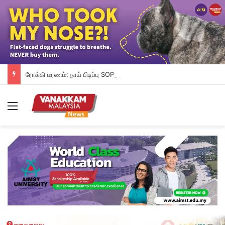
ரோக்கி மரணம்: நாய் பிடிப்பு SOP-யை உடனடியாக மறுஆய்வு செய்ய SAFM வலியுறுத்து
Menu