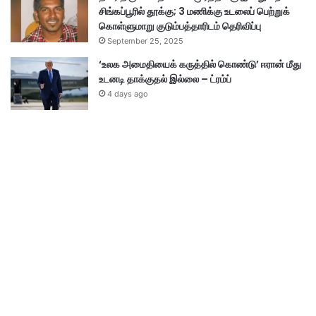
சிங்கப்பூரில் தூக்கு; 3 மணிக்கு உடலைப் பெற்றுக்
கொள்ளுமாறு குடும்பத்தாரிடம் தெரிவிப்பு
September 25, 2025
‘உலக அமைதியைக் கருத்தில் கொண்டு’ ஈரான் மீது
உடனடி தாக்குதல் இல்லை – ட்ரம்ப்
4 days ago