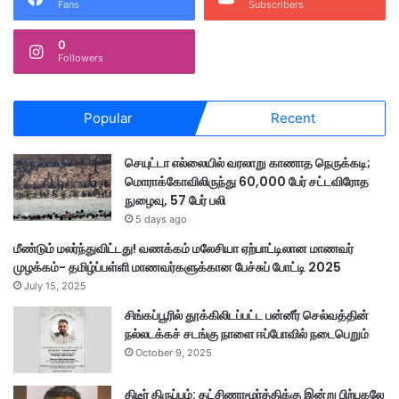
Fans
Subscribers
0
Followers
Popular
Recent
செயுட்டா எல்லையில் வரலாறு காணாத நெருக்கடி;
மொராக்கோவிலிருந்து 60,000 பேர் சட்டவிரோத
நுழைவு, 57 பேர் பலி
5 days ago
மீண்டும் மலர்ந்துவிட்டது! வணக்கம் மலேசியா ஏற்பாட்டிலான மாணவர்
முழக்கம்- தமிழ்ப்பள்ளி மாணவர்களுக்கான பேச்சுப் போட்டி 2025
July 15, 2025
சிங்கப்பூரில் தூக்கிலிடப்பட்ட பன்னீர் செல்வத்தின்
நல்லடக்கச் சடங்கு நாளை ஈப்போவில் நடைபெறும்
October 9, 2025
திடீர் திருப்பம்: தட்சிணாமூர்த்திக்கு இன்று பிற்பகலே