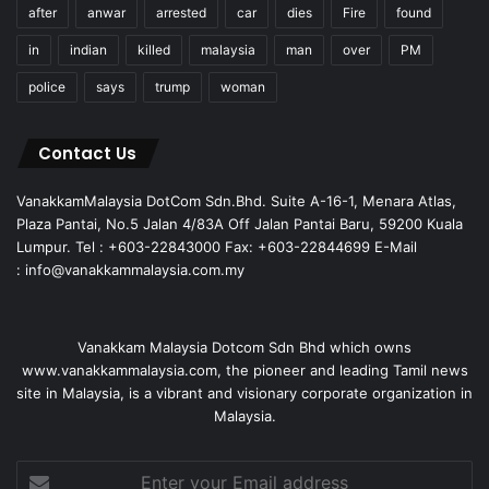
after
anwar
arrested
car
dies
Fire
found
in
indian
killed
malaysia
man
over
PM
police
says
trump
woman
Contact Us
VanakkamMalaysia DotCom Sdn.Bhd. Suite A-16-1, Menara Atlas,
Plaza Pantai, No.5 Jalan 4/83A Off Jalan Pantai Baru, 59200 Kuala
Lumpur. Tel : +603-22843000 Fax: +603-22844699 E-Mail
: info@vanakkammalaysia.com.my
Vanakkam Malaysia Dotcom Sdn Bhd which owns
www.vanakkammalaysia.com, the pioneer and leading Tamil news
site in Malaysia, is a vibrant and visionary corporate organization in
Malaysia.
Enter