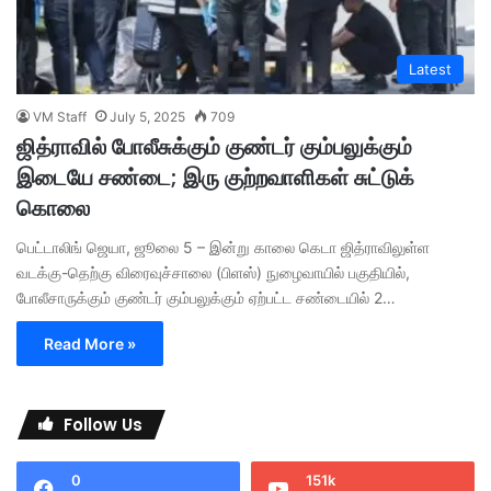
Latest
VM Staff
July 5, 2025
709
ஜித்ராவில் போலீசுக்கும் குண்டர் கும்பலுக்கும்
இடையே சண்டை; இரு குற்றவாளிகள் சுட்டுக்
கொலை
பெட்டாலிங் ஜெயா, ஜூலை 5 – இன்று காலை கெடா ஜித்ராவிலுள்ள
வடக்கு-தெற்கு விரைவுச்சாலை (பிளஸ்) நுழைவாயில் பகுதியில்,
போலீசாருக்கும் குண்டர் கும்பலுக்கும் ஏற்பட்ட சண்டையில் 2…
Read More »
Follow Us
0
151k