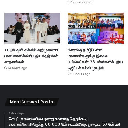
18 minutes ago
KL ஃபேஷன் வீக்கில் அறிமுகமான
பினாங்கு தமிழ்ப்பள்ளி
பானசோனிக்கின் புதிய ஹேர் கேர்
மாணவர்களுக்கு இலவச
சாதனங்கள்
டேப்லெட்கள்; 28 பள்ளிகளில் புதிய
டிஜிட்டல் கல்வி முயற்சி
14 hours ago
15 hours ago
Most Viewed Posts
7 days ago
செயுட்டா எல்லையில் வரலாறு காணாத நெருக்கடி;
மொராக்கோவிலிருந்து 60,000 பேர் சட்டவிரோத நுழைவு, 57 பேர் பலி