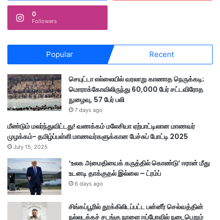
0
Followers
Popular
Recent
செயுட்டா எல்லையில் வரலாறு காணாத நெருக்கடி;
மொராக்கோவிலிருந்து 60,000 பேர் சட்டவிரோத
நுழைவு, 57 பேர் பலி
7 days ago
மீண்டும் மலர்ந்துவிட்டது! வணக்கம் மலேசியா ஏற்பாட்டிலான மாணவர்
முழக்கம்- தமிழ்ப்பள்ளி மாணவர்களுக்கான பேச்சுப் போட்டி 2025
July 15, 2025
‘உலக அமைதியைக் கருத்தில் கொண்டு’ ஈரான் மீது
உடனடி தாக்குதல் இல்லை – ட்ரம்ப்
6 days ago
சிங்கப்பூரில் தூக்கிலிடப்பட்ட பன்னீர் செல்வத்தின்
நல்லடக்கச் சடங்கு நாளை ஈப்போவில் நடைபெறும்