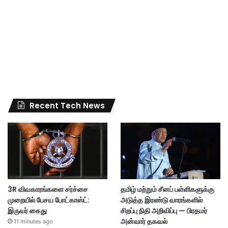
Recent Tech News
3R விவகாரங்களை சர்ச்சை
தமிழ் மற்றும் சீனப் பள்ளிகளுக்கு
முறையில் பேசய போட்காஸ்ட்:
அடுத்த இரண்டு வாரங்களில்
இருவர் கைது
சிறப்பு நிதி அறிவிப்பு — பிரதமர்
அன்வார் தகவல்
11 minutes ago