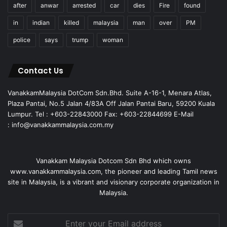
after
anwar
arrested
car
dies
Fire
found
in
indian
killed
malaysia
man
over
PM
police
says
trump
woman
Contact Us
VanakkamMalaysia DotCom Sdn.Bhd. Suite A-16-1, Menara Atlas,
Plaza Pantai, No.5 Jalan 4/83A Off Jalan Pantai Baru, 59200 Kuala
Lumpur. Tel : +603-22843000 Fax: +603-22844699 E-Mail
: info@vanakkammalaysia.com.my
Vanakkam Malaysia Dotcom Sdn Bhd which owns
www.vanakkammalaysia.com, the pioneer and leading Tamil news
site in Malaysia, is a vibrant and visionary corporate organization in
Malaysia.
Enter