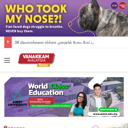
3R விவகாரங்களை சர்ச்சை முறையில் பேசய போட்காஸ்ட்: இருவர் கைது
Menu