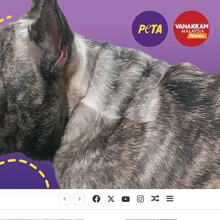
Facebook
X
YouTube
Instagram
Random Article
Sidebar
முயற்சி