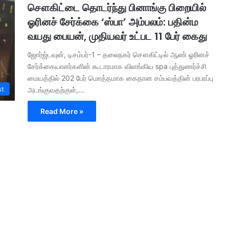
சௌகிட்டை தொடர்ந்து பினாங்கு பிறையில்
ஓரினச் சேர்க்கை ‘ஸ்பா’ அம்பலம்: பதின்ம
வயது பையன், முதியவர் உட்பட 11 பேர் கைது
ஜோர்ஜ்டவுன், டிசம்பர்-1 – தலைநகர் சௌகிட்டில் ஆண் ஓரினச்
சேர்க்கையாளர்களின் கூடாரமாக விளங்கிய spa புத்துணர்ச்சி
மையத்தில் 202 பேர் மொத்தமாக கைதான சம்பவத்தின் பரபரப்பு
st
அடங்குவதற்குள்,…
Read More »