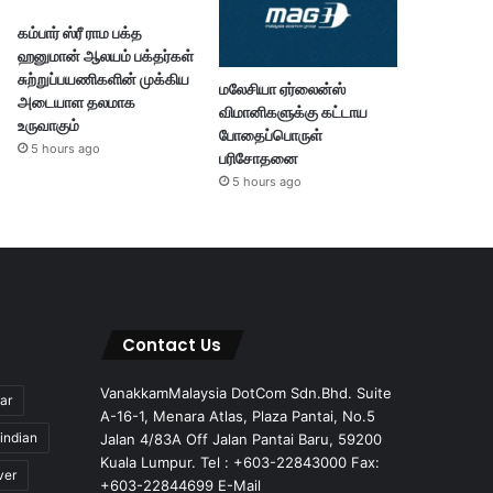
கம்பார் ஸ்ரீ ராம பக்த
ஹனுமான் ஆலயம் பக்தர்கள்
சுற்றுப்பயணிகளின் முக்கிய
மலேசியா ஏர்லைன்ஸ்
அடையாள தலமாக
விமானிகளுக்கு கட்டாய
உருவாகும்
போதைப்பொருள்
5 hours ago
பரிசோதனை
5 hours ago
Contact Us
VanakkamMalaysia DotCom Sdn.Bhd. Suite
ar
A-16-1, Menara Atlas, Plaza Pantai, No.5
indian
Jalan 4/83A Off Jalan Pantai Baru, 59200
Kuala Lumpur. Tel : +603-22843000 Fax:
ver
+603-22844699 E-Mail