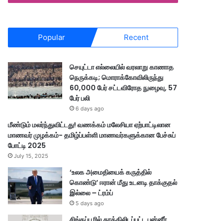
Popular
Recent
செயுட்டா எல்லையில் வரலாறு காணாத
நெருக்கடி; மொராக்கோவிலிருந்து
60,000 பேர் சட்டவிரோத நுழைவு, 57
பேர் பலி
6 days ago
மீண்டும் மலர்ந்துவிட்டது! வணக்கம் மலேசியா ஏற்பாட்டிலான
மாணவர் முழக்கம்- தமிழ்ப்பள்ளி மாணவர்களுக்கான பேச்சுப்
போட்டி 2025
July 15, 2025
‘உலக அமைதியைக் கருத்தில்
கொண்டு’ ஈரான் மீது உடனடி தாக்குதல்
இல்லை – ட்ரம்ப்
5 days ago
சிங்கப்பூரில் தூக்கிலிடப்பட்ட பன்னீர்