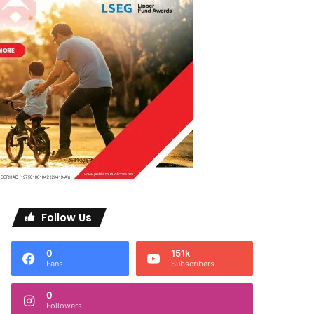
Follow Us
0
151k
Fans
Subscribers
0
Followers