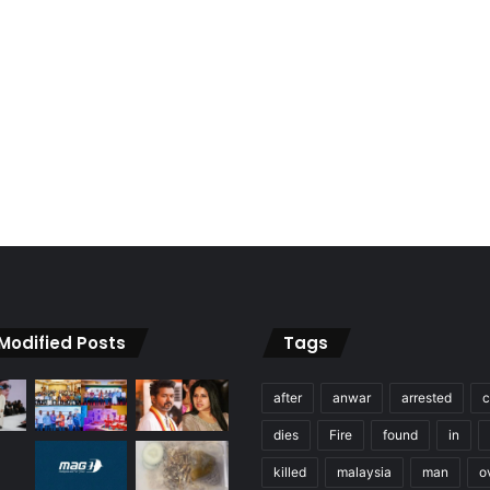
 Modified Posts
Tags
after
anwar
arrested
c
dies
Fire
found
in
killed
malaysia
man
o