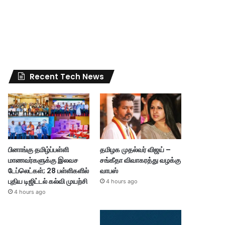
Recent Tech News
பினாங்கு தமிழ்ப்பள்ளி
தமிழக முதல்வர் விஜய் –
மாணவர்களுக்கு இலவச
சங்கீதா விவாகரத்து வழக்கு
டேப்லெட்கள்; 28 பள்ளிகளில்
வாபஸ்
புதிய டிஜிட்டல் கல்வி முயற்சி
4 hours ago
4 hours ago