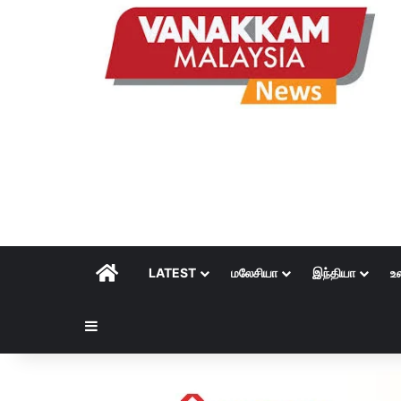
HOME
LATEST
மலேசியா
இந்தியா
உ
Sidebar