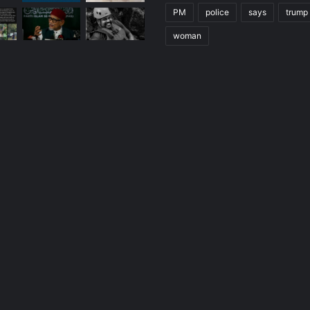
PM
police
says
trump
woman