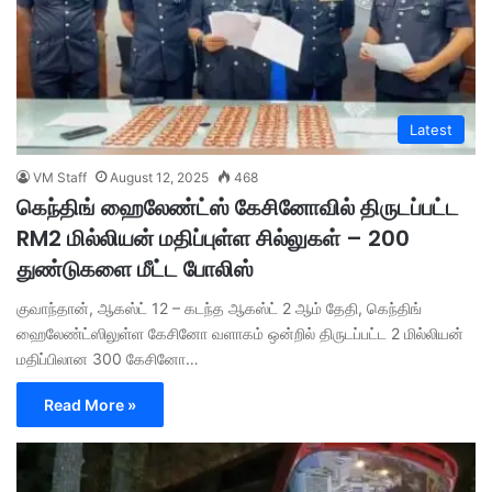
Latest
VM Staff
August 12, 2025
468
கெந்திங் ஹைலேண்ட்ஸ் கேசினோவில் திருடப்பட்ட
RM2 மில்லியன் மதிப்புள்ள சில்லுகள் – 200
துண்டுகளை மீட்ட போலிஸ்
குவாந்தான், ஆகஸ்ட் 12 – கடந்த ஆகஸ்ட் 2 ஆம் தேதி, கெந்திங்
ஹைலேண்ட்ஸிலுள்ள கேசினோ வளாகம் ஒன்றில் திருடப்பட்ட 2 மில்லியன்
மதிப்பிலான 300 கேசினோ…
Read More »