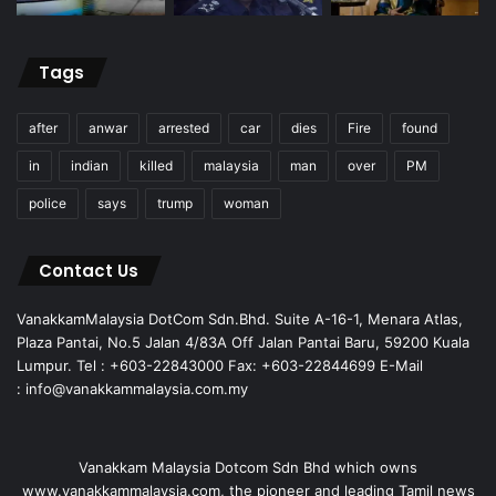
Tags
after
anwar
arrested
car
dies
Fire
found
in
indian
killed
malaysia
man
over
PM
police
says
trump
woman
Contact Us
VanakkamMalaysia DotCom Sdn.Bhd. Suite A-16-1, Menara Atlas,
Plaza Pantai, No.5 Jalan 4/83A Off Jalan Pantai Baru, 59200 Kuala
Lumpur. Tel : +603-22843000 Fax: +603-22844699 E-Mail
: info@vanakkammalaysia.com.my
Vanakkam Malaysia Dotcom Sdn Bhd which owns
www.vanakkammalaysia.com, the pioneer and leading Tamil news