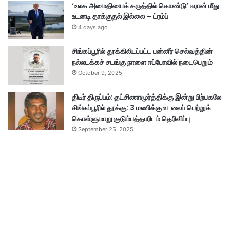
‘உலக அமைதியைக் கருத்தில் கொண்டு’ ஈரான் மீது
உடனடி தாக்குதல் இல்லை – ட்ரம்ப்
4 days ago
சிங்கப்பூரில் தூக்கிலிடப்பட்ட பன்னீர் செல்வத்தின்
நல்லடக்கச் சடங்கு நாளை ஈப்போவில் நடைபெறும்
October 9, 2025
திடீர் திருப்பம்: தட்சிணாமூர்த்திக்கு இன்று பிற்பகலே
சிங்கப்பூரில் தூக்கு; 3 மணிக்கு உடலைப் பெற்றுக்
கொள்ளுமாறு குடும்பத்தாரிடம் தெரிவிப்பு
September 25, 2025