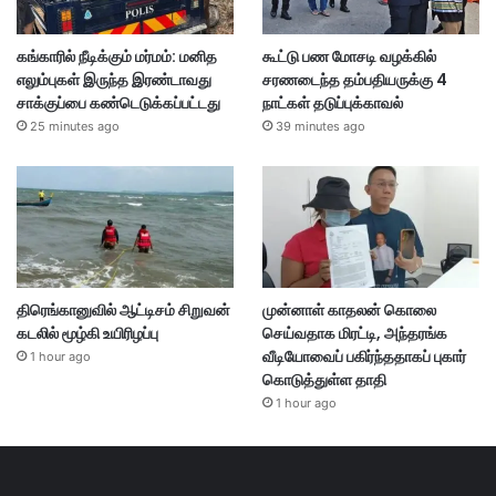
கங்காரில் நீடிக்கும் மர்மம்: மனித
கூட்டு பண மோசடி வழக்கில்
எலும்புகள் இருந்த இரண்டாவது
சரணடைந்த தம்பதியருக்கு 4
சாக்குப்பை கண்டெடுக்கப்பட்டது
நாட்கள் தடுப்புக்காவல்
25 minutes ago
39 minutes ago
திரெங்கானுவில் ஆட்டிசம் சிறுவன்
முன்னாள் காதலன் கொலை
கடலில் மூழ்கி உயிரிழப்பு
செய்வதாக மிரட்டி, அந்தரங்க
வீடியோவைப் பகிர்ந்ததாகப் புகார்
1 hour ago
கொடுத்துள்ள தாதி
1 hour ago