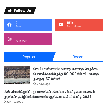
Follow Us
0
151k
Fans
Subscribers
0
Followers
Popular
Recent
செயுட்டா எல்லையில் வரலாறு காணாத நெருக்கடி;
மொராக்கோவிலிருந்து 60,000 பேர் சட்டவிரோத
நுழைவு, 57 பேர் பலி
5 days ago
மீண்டும் மலர்ந்துவிட்டது! வணக்கம் மலேசியா ஏற்பாட்டிலான மாணவர்
முழக்கம்- தமிழ்ப்பள்ளி மாணவர்களுக்கான பேச்சுப் போட்டி 2025
July 15, 2025