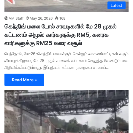
Latest
VM Staff
May 26, 2026
168
கெந்திங் மலை டோல் சாவடிகளில் மே 28 முதல்
கட்டணம் அமுல்: கார்களுக்கு RM5, கனரக
லாரிகளுக்கு RM25 வரை வசூல்
பெந்தோங், மே-26-கெந்திங் மலைக்குச் செல்லும் வாகனமோட்டிகள் வரும்
வியாழக்கிழமை, மே 28 முதல் சாலைக் கட்டணம் செலுத்த வேண்டும் என
அறிவிக்கப்பட்டுள்ளது. இப்புதியக் கட்டண முறையை சாலைப்…
Read More »