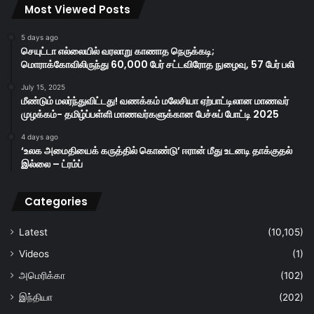
Most Viewed Posts
5 days ago
செயுட்டா எல்லையில் வரலாறு காணாத நெருக்கடி;
மொராக்கோவிலிருந்து 60,000 பேர் சட்டவிரோத நுழைவு, 57 பேர் பலி
July 15, 2025
மீண்டும் மலர்ந்துவிட்டது! வணக்கம் மலேசியா ஏற்பாட்டிலான மாணவர்
முழக்கம்- தமிழ்ப்பள்ளி மாணவர்களுக்கான பேச்சுப் போட்டி 2025
4 days ago
‘உலக அமைதியைக் கருத்தில் கொண்டு’ ஈரான் மீது உடனடி தாக்குதல்
இல்லை – ட்ரம்ப்
Categories
Latest
(10,105)
Videos
(1)
அமெரிக்கா
(102)
இந்தியா
(202)