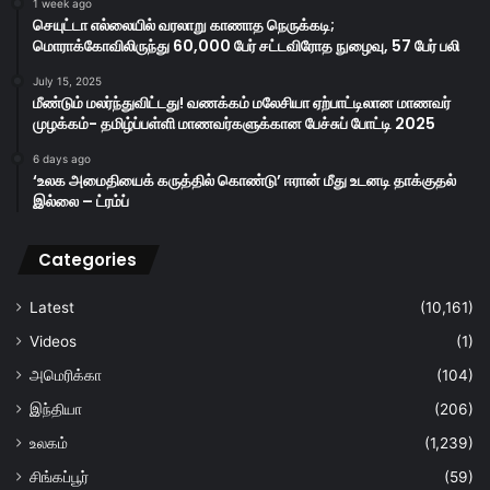
1 week ago
செயுட்டா எல்லையில் வரலாறு காணாத நெருக்கடி;
மொராக்கோவிலிருந்து 60,000 பேர் சட்டவிரோத நுழைவு, 57 பேர் பலி
July 15, 2025
மீண்டும் மலர்ந்துவிட்டது! வணக்கம் மலேசியா ஏற்பாட்டிலான மாணவர்
முழக்கம்- தமிழ்ப்பள்ளி மாணவர்களுக்கான பேச்சுப் போட்டி 2025
6 days ago
‘உலக அமைதியைக் கருத்தில் கொண்டு’ ஈரான் மீது உடனடி தாக்குதல்
இல்லை – ட்ரம்ப்
Categories
Latest
(10,161)
Videos
(1)
அமெரிக்கா
(104)
இந்தியா
(206)
உலகம்
(1,239)
சிங்கப்பூர்
(59)