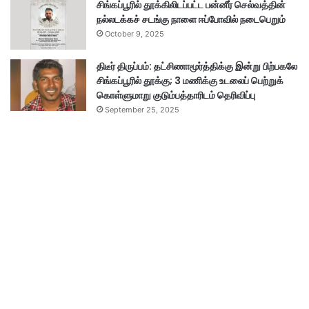
சிங்கப்பூரில் தூக்கிலிடப்பட்ட பன்னீர் செல்வத்தின்
நல்லடக்கச் சடங்கு நாளை ஈப்போவில் நடைபெறும்
October 9, 2025
திடீர் திருப்பம்: தட்சிணாமூர்த்திக்கு இன்று பிற்பகலே
சிங்கப்பூரில் தூக்கு; 3 மணிக்கு உடலைப் பெற்றுக்
கொள்ளுமாறு குடும்பத்தாரிடம் தெரிவிப்பு
September 25, 2025