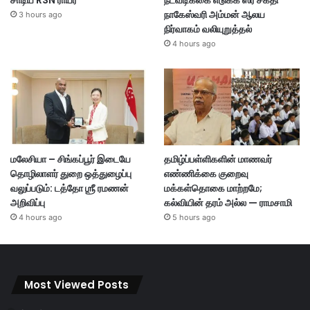
சாடிய RSN ராயர்
நடவடிக்கை எடுக்க ஸ்ரீ சக்தி
நாகேஸ்வரி அம்மன் ஆலய
3 hours ago
நிர்வாகம் வலியுறுத்தல்
4 hours ago
மலேசியா – சிங்கப்பூர் இடையே
தமிழ்ப்பள்ளிகளின் மாணவர்
தொழிலாளர் துறை ஒத்துழைப்பு
எண்ணிக்கை குறைவு
வலுப்படும்: டத்தோ ஶ்ரீ ரமணன்
மக்கள்தொகை மாற்றமே;
அறிவிப்பு
கல்வியின் தரம் அல்ல — ராமசாமி
4 hours ago
5 hours ago
Most Viewed Posts