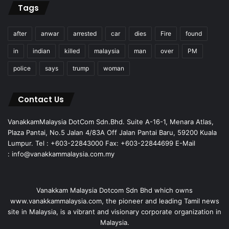
Tags
after
anwar
arrested
car
dies
Fire
found
in
indian
killed
malaysia
man
over
PM
police
says
trump
woman
Contact Us
VanakkamMalaysia DotCom Sdn.Bhd. Suite A-16-1, Menara Atlas,
Plaza Pantai, No.5 Jalan 4/83A Off Jalan Pantai Baru, 59200 Kuala
Lumpur. Tel : +603-22843000 Fax: +603-22844699 E-Mail
: info@vanakkammalaysia.com.my
Vanakkam Malaysia Dotcom Sdn Bhd which owns
www.vanakkammalaysia.com, the pioneer and leading Tamil news
site in Malaysia, is a vibrant and visionary corporate organization in
Malaysia.