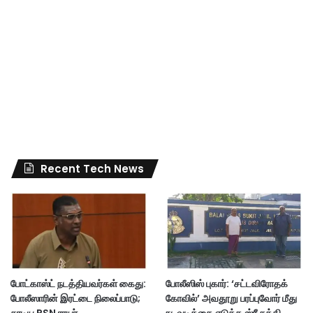
Recent Tech News
போட்காஸ்ட் நடத்தியவர்கள் கைது:
போலீஸிஸ் புகார்: ‘சட்டவிரோதக்
போலீஸாரின் இரட்டை நிலைப்பாடு;
கோவில்’ அவதூறு பரப்புவோர் மீது