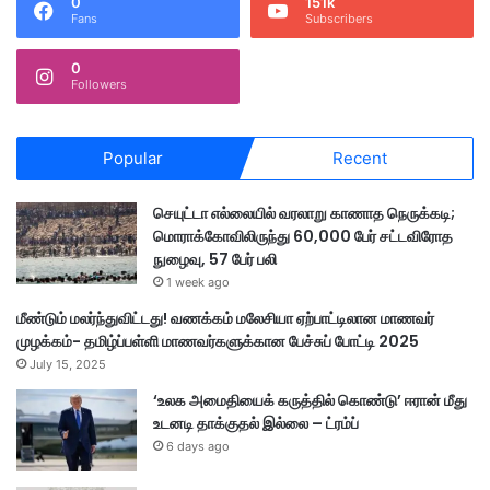
0
151k
Fans
Subscribers
0
Followers
Popular
Recent
செயுட்டா எல்லையில் வரலாறு காணாத நெருக்கடி;
மொராக்கோவிலிருந்து 60,000 பேர் சட்டவிரோத
நுழைவு, 57 பேர் பலி
1 week ago
மீண்டும் மலர்ந்துவிட்டது! வணக்கம் மலேசியா ஏற்பாட்டிலான மாணவர்
முழக்கம்- தமிழ்ப்பள்ளி மாணவர்களுக்கான பேச்சுப் போட்டி 2025
July 15, 2025
‘உலக அமைதியைக் கருத்தில் கொண்டு’ ஈரான் மீது
உடனடி தாக்குதல் இல்லை – ட்ரம்ப்
6 days ago