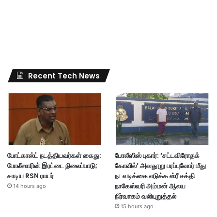
Recent Tech News
போட்காஸ்ட் நடத்தியவர்கள் கைது:
போலீஸிஸ் புகார்: ‘சட்டவிரோதக்
போலீஸாரின் இரட்டை நிலைப்பாடு;
கோவில்’ அவதூறு பரப்புவோர் மீது
சாடிய RSN ராயர்
நடவடிக்கை எடுக்க ஸ்ரீ சக்தி
நாகேஸ்வரி அம்மன் ஆலய
14 hours ago
நிர்வாகம் வலியுறுத்தல்
15 hours ago