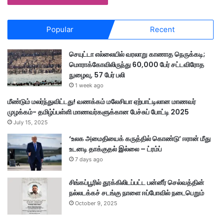
Popular
Recent
செயுட்டா எல்லையில் வரலாறு காணாத நெருக்கடி;
மொராக்கோவிலிருந்து 60,000 பேர் சட்டவிரோத
நுழைவு, 57 பேர் பலி
1 week ago
மீண்டும் மலர்ந்துவிட்டது! வணக்கம் மலேசியா ஏற்பாட்டிலான மாணவர்
முழக்கம்- தமிழ்ப்பள்ளி மாணவர்களுக்கான பேச்சுப் போட்டி 2025
July 15, 2025
‘உலக அமைதியைக் கருத்தில் கொண்டு’ ஈரான் மீது
உடனடி தாக்குதல் இல்லை – ட்ரம்ப்
7 days ago
சிங்கப்பூரில் தூக்கிலிடப்பட்ட பன்னீர் செல்வத்தின்
நல்லடக்கச் சடங்கு நாளை ஈப்போவில் நடைபெறும்
October 9, 2025