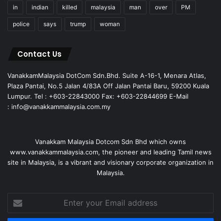
in
indian
killed
malaysia
man
over
PM
police
says
trump
woman
Contact Us
VanakkamMalaysia DotCom Sdn.Bhd. Suite A-16-1, Menara Atlas,
Plaza Pantai, No.5 Jalan 4/83A Off Jalan Pantai Baru, 59200 Kuala
Lumpur. Tel : +603-22843000 Fax: +603-22844699 E-Mail
: info@vanakkammalaysia.com.my
Vanakkam Malaysia Dotcom Sdn Bhd which owns
www.vanakkammalaysia.com, the pioneer and leading Tamil news
site in Malaysia, is a vibrant and visionary corporate organization in
Malaysia.
Enter
your
Email