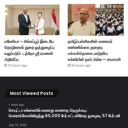
மலேசியா – சிங்கப்பூர் இடையே
தமிழ்ப்பள்ளிகளின் மாணவர்
தொழிலாளர் துறை ஒத்துழைப்பு
எண்ணிக்கை குறைவு
வலுப்படும்: டத்தோ ஶ்ரீ ரமணன்
மக்கள்தொகை மாற்றமே;
அறிவிப்பு
கல்வியின் தரம் அல்ல — ராமசாமி
15 hours ago
16 hours ago
Most Viewed Posts
1 week ago
செயுட்டா எல்லையில் வரலாறு காணாத நெருக்கடி;
மொராக்கோவிலிருந்து 60,000 பேர் சட்டவிரோத நுழைவு, 57 பேர் பலி
July 15, 2025