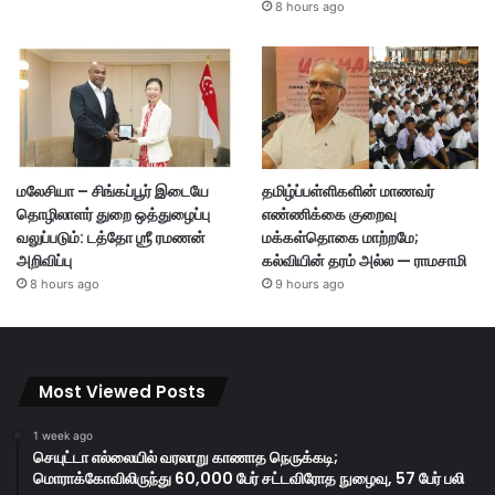
8 hours ago
மலேசியா – சிங்கப்பூர் இடையே
தமிழ்ப்பள்ளிகளின் மாணவர்
தொழிலாளர் துறை ஒத்துழைப்பு
எண்ணிக்கை குறைவு
வலுப்படும்: டத்தோ ஶ்ரீ ரமணன்
மக்கள்தொகை மாற்றமே;
அறிவிப்பு
கல்வியின் தரம் அல்ல — ராமசாமி
8 hours ago
9 hours ago
Most Viewed Posts
1 week ago
செயுட்டா எல்லையில் வரலாறு காணாத நெருக்கடி;
மொராக்கோவிலிருந்து 60,000 பேர் சட்டவிரோத நுழைவு, 57 பேர் பலி