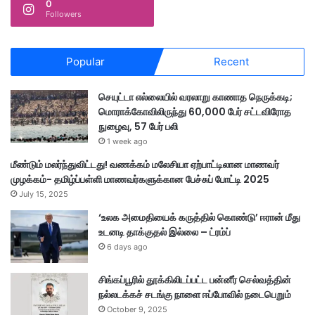
0
Followers
Popular
Recent
செயுட்டா எல்லையில் வரலாறு காணாத நெருக்கடி;
மொராக்கோவிலிருந்து 60,000 பேர் சட்டவிரோத
நுழைவு, 57 பேர் பலி
1 week ago
மீண்டும் மலர்ந்துவிட்டது! வணக்கம் மலேசியா ஏற்பாட்டிலான மாணவர்
முழக்கம்- தமிழ்ப்பள்ளி மாணவர்களுக்கான பேச்சுப் போட்டி 2025
July 15, 2025
‘உலக அமைதியைக் கருத்தில் கொண்டு’ ஈரான் மீது
உடனடி தாக்குதல் இல்லை – ட்ரம்ப்
6 days ago
சிங்கப்பூரில் தூக்கிலிடப்பட்ட பன்னீர் செல்வத்தின்
நல்லடக்கச் சடங்கு நாளை ஈப்போவில் நடைபெறும்
October 9, 2025