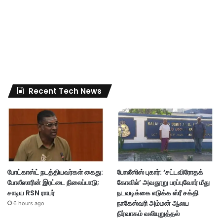
Recent Tech News
போட்காஸ்ட் நடத்தியவர்கள் கைது:
போலீஸிஸ் புகார்: ‘சட்டவிரோதக்
போலீஸாரின் இரட்டை நிலைப்பாடு;
கோவில்’ அவதூறு பரப்புவோர் மீது
சாடிய RSN ராயர்
நடவடிக்கை எடுக்க ஸ்ரீ சக்தி
நாகேஸ்வரி அம்மன் ஆலய
6 hours ago
நிர்வாகம் வலியுறுத்தல்