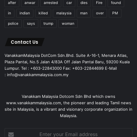
after
anwar
arrested
car
dies
Fire
found
in
indian
killed
malaysia
man
over
PM
police
says
trump
woman
Contact Us
VanakkamMalaysia DotCom Sdn.Bhd. Suite A-16-1, Menara Atlas,
Plaza Pantai, No.5 Jalan 4/83A Off Jalan Pantai Baru, 59200 Kuala
Lumpur. Tel : +603-22843000 Fax: +603-22844699 E-Mail
: info@vanakkammalaysia.com.my
Vanakkam Malaysia Dotcom Sdn Bhd which owns
www.vanakkammalaysia.com, the pioneer and leading Tamil news
site in Malaysia, is a vibrant and visionary corporate organization in
Malaysia.
Enter