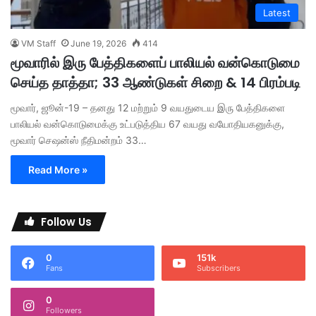
Latest
VM Staff
June 19, 2026
414
மூவாரில் இரு பேத்திகளைப் பாலியல் வன்கொடுமை
செய்த தாத்தா; 33 ஆண்டுகள் சிறை & 14 பிரம்படி
மூவார், ஜூன்-19 – தனது 12 மற்றும் 9 வயதுடைய இரு பேத்திகளை
பாலியல் வன்கொடுமைக்கு உட்படுத்திய 67 வயது வயோதியகனுக்கு,
மூவார் செஷன்ஸ் நீதிமன்றம் 33…
Read More »
Follow Us
0
151k
Fans
Subscribers
0
Followers