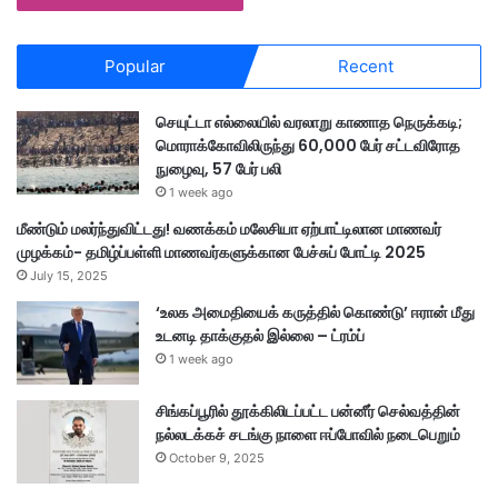
Popular
Recent
செயுட்டா எல்லையில் வரலாறு காணாத நெருக்கடி;
மொராக்கோவிலிருந்து 60,000 பேர் சட்டவிரோத
நுழைவு, 57 பேர் பலி
1 week ago
மீண்டும் மலர்ந்துவிட்டது! வணக்கம் மலேசியா ஏற்பாட்டிலான மாணவர்
முழக்கம்- தமிழ்ப்பள்ளி மாணவர்களுக்கான பேச்சுப் போட்டி 2025
July 15, 2025
‘உலக அமைதியைக் கருத்தில் கொண்டு’ ஈரான் மீது
உடனடி தாக்குதல் இல்லை – ட்ரம்ப்
1 week ago
சிங்கப்பூரில் தூக்கிலிடப்பட்ட பன்னீர் செல்வத்தின்
நல்லடக்கச் சடங்கு நாளை ஈப்போவில் நடைபெறும்
October 9, 2025