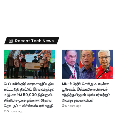
Recent Tech News
பெட்டாலிங் குர்ட்வாரா சாஹிப் புதிய
IJN-ல் நேரில் சென்று ஃபாடில்லா
கட்டட நிதி திரட்டும் இரவு விருந்து:
யூசோஃப், இஸ்மாயில் சப்ரியைச்
ம.இ.கா RM 50,000 நிதியுதவி,
சந்தித்த பிரதமர் அன்வார் மற்றும்
சீக்கிய சமூகத்துக்கான ஆதரவு
அவரது துணைவியார்
தொடரும் – விக்னேஸ்வரன் உறுதி
6 hours ago
5 hours ago