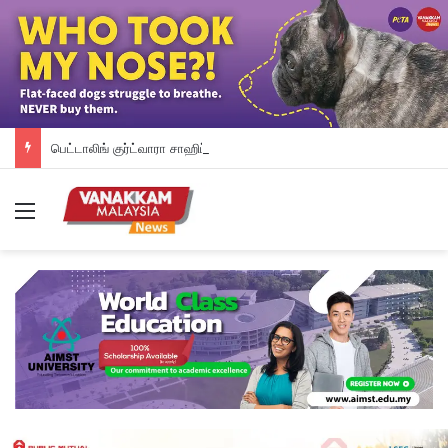
பெட்டாலிங் குர்ட்வாரா சாஹிப் புதிய கட்டட நிதி திரட்டும் இரவு விருந்து: ம.இ.கா RM 50,000 நிதியுதவி, சீக்கிய சமூகத்துக்கான ஆதரவு தொடரும் – விக்னேஸ்வரன் உறுதி
Menu