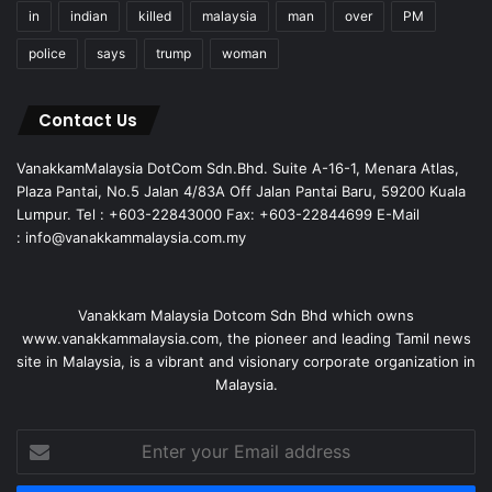
in
indian
killed
malaysia
man
over
PM
police
says
trump
woman
Contact Us
VanakkamMalaysia DotCom Sdn.Bhd. Suite A-16-1, Menara Atlas,
Plaza Pantai, No.5 Jalan 4/83A Off Jalan Pantai Baru, 59200 Kuala
Lumpur. Tel : +603-22843000 Fax: +603-22844699 E-Mail
: info@vanakkammalaysia.com.my
Vanakkam Malaysia Dotcom Sdn Bhd which owns
www.vanakkammalaysia.com, the pioneer and leading Tamil news
site in Malaysia, is a vibrant and visionary corporate organization in
Malaysia.
Enter
your
Email