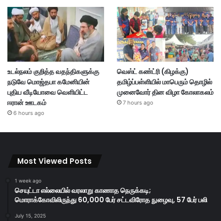
உடல்நலம் குறித்த வதந்திகளுக்கு
வெஸ்ட் கண்ட்ரி (கிழக்கு)
நடுவே மொஜ்தபா கமேனியின்
தமிழ்ப்பள்ளியில் மாபெரும் தொழில்
புதிய வீடியோவை வெளியிட்ட
முனைவோர் தின விழா கோலாகலம்
ஈரான் ஊடகம்
7 hours ago
6 hours ago
Most Viewed Posts
1 week ago
செயுட்டா எல்லையில் வரலாறு காணாத நெருக்கடி;
மொராக்கோவிலிருந்து 60,000 பேர் சட்டவிரோத நுழைவு, 57 பேர் பலி
July 15, 2025