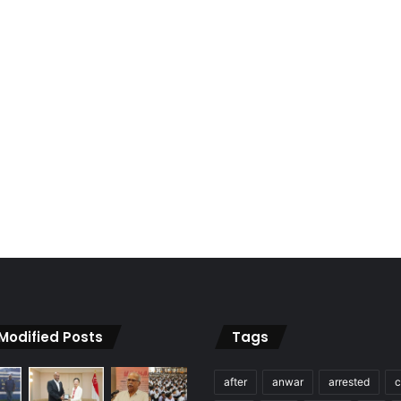
 Modified Posts
Tags
after
anwar
arrested
c