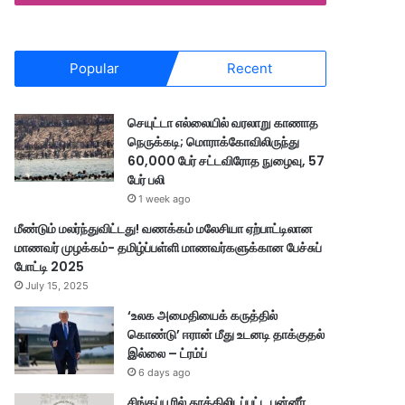
Popular
Recent
செயுட்டா எல்லையில் வரலாறு காணாத
நெருக்கடி; மொராக்கோவிலிருந்து
60,000 பேர் சட்டவிரோத நுழைவு, 57
பேர் பலி
1 week ago
மீண்டும் மலர்ந்துவிட்டது! வணக்கம் மலேசியா ஏற்பாட்டிலான
மாணவர் முழக்கம்- தமிழ்ப்பள்ளி மாணவர்களுக்கான பேச்சுப்
போட்டி 2025
July 15, 2025
‘உலக அமைதியைக் கருத்தில்
கொண்டு’ ஈரான் மீது உடனடி தாக்குதல்
இல்லை – ட்ரம்ப்
6 days ago
சிங்கப்பூரில் தூக்கிலிடப்பட்ட பன்னீர்