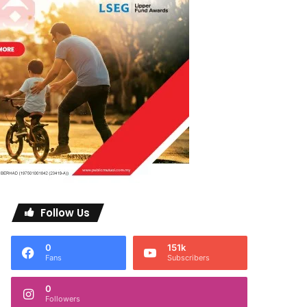
Follow Us
0
151k
Fans
Subscribers
0
Followers