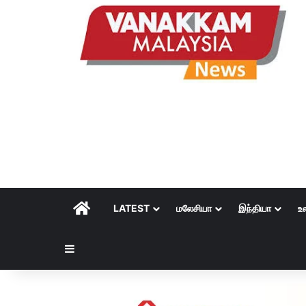
HOME
LATEST
மலேசியா
இந்தியா
உ
Sidebar