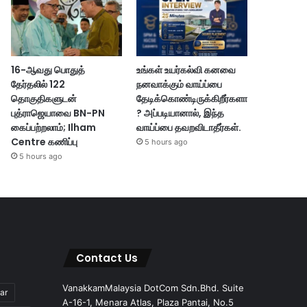
16-ஆவது பொதுத்
உங்கள் உயர்கல்வி கனவை
தேர்தலில் 122
நனவாக்கும் வாய்ப்பை
தொகுதிகளுடன்
தேடிக்கொண்டிருக்கிறீர்களா
புத்ராஜெயாவை BN-PN
? அப்படியானால், இந்த
கைப்பற்றலாம்; Ilham
வாய்ப்பை தவறவிடாதீர்கள்.
Centre கணிப்பு
5 hours ago
5 hours ago
Contact Us
VanakkamMalaysia DotCom Sdn.Bhd. Suite
ar
A-16-1, Menara Atlas, Plaza Pantai, No.5