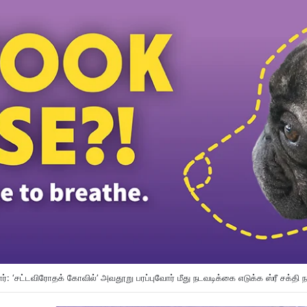
ங்கப்பூர் இடையே தொழிலாளர் துறை ஒத்துழைப்பு வலுப்படும்: டத்தோ ஶ்ரீ ரமணன் அறி