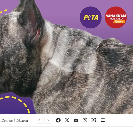
Facebook
X
YouTube
Instagram
Random Article
Sidebar
விப்பு