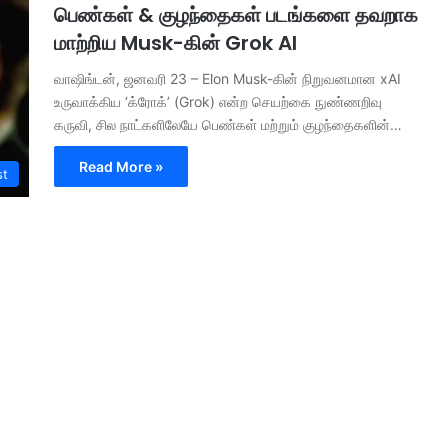
பெண்கள் & குழந்தைகள் படங்களை தவறாக
மாற்றிய Musk-கின் Grok AI
வாஷிங்டன், ஜனவரி 23 – Elon Musk-கின் நிறுவனமான xAI
உருவாக்கிய ‘க்ரோக்’ (Grok) என்ற செயற்கை நுண்ணறிவு
கருவி, சில நாட்களிலேயே பெண்கள் மற்றும் குழந்தைகளின்…
Read More »
st