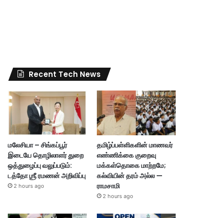
Recent Tech News
மலேசியா – சிங்கப்பூர்
தமிழ்ப்பள்ளிகளின் மாணவர்
இடையே தொழிலாளர் துறை
எண்ணிக்கை குறைவு
ஒத்துழைப்பு வலுப்படும்:
மக்கள்தொகை மாற்றமே;
டத்தோ ஶ்ரீ ரமணன் அறிவிப்பு
கல்வியின் தரம் அல்ல —
ராமசாமி
2 hours ago
2 hours ago