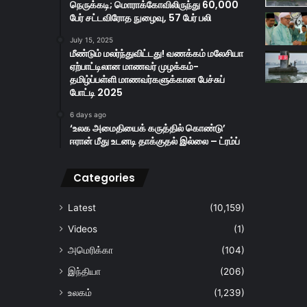
நெருக்கடி; மொராக்கோவிலிருந்து 60,000
பேர் சட்டவிரோத நுழைவு, 57 பேர் பலி
July 15, 2025
மீண்டும் மலர்ந்துவிட்டது! வணக்கம் மலேசியா
ஏற்பாட்டிலான மாணவர் முழக்கம்-
தமிழ்ப்பள்ளி மாணவர்களுக்கான பேச்சுப்
போட்டி 2025
6 days ago
‘உலக அமைதியைக் கருத்தில் கொண்டு’
ஈரான் மீது உடனடி தாக்குதல் இல்லை – ட்ரம்ப்
Categories
Latest
(10,159)
Videos
(1)
அமெரிக்கா
(104)
இந்தியா
(206)
உலகம்
(1,239)