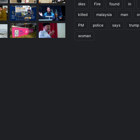
dies
Fire
found
in
killed
malaysia
man
o
PM
police
says
trump
woman