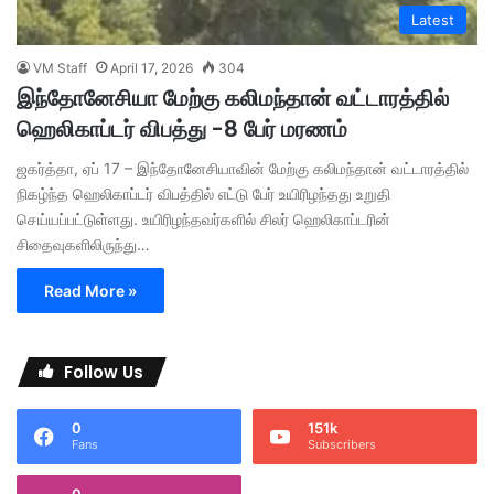
Latest
VM Staff
April 17, 2026
304
இந்தோனேசியா மேற்கு கலிமந்தான் வட்டாரத்தில்
ஹெலிகாப்டர் விபத்து -8 பேர் மரணம்
ஜகர்த்தா, ஏப் 17 – இந்தோனேசியாவின் மேற்கு கலிமந்தான் வட்டாரத்தில்
நிகழ்ந்த ஹெலிகாப்டர் விபத்தில் எட்டு பேர் உயிரிழந்தது உறுதி
செய்யப்பட்டுள்ளது. உயிரிழந்தவர்களில் சிலர் ஹெலிகாப்டரின்
சிதைவுகளிலிருந்து…
Read More »
Follow Us
0
151k
Fans
Subscribers