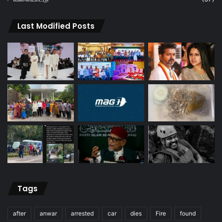
Last Modified Posts
Tags
after
anwar
arrested
car
dies
Fire
found