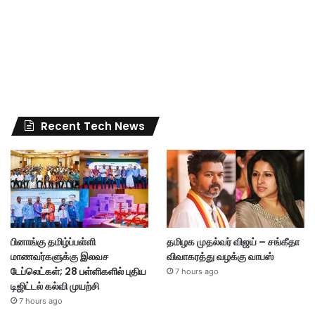
Recent Tech News
பினாங்கு தமிழ்ப்பள்ளி
தமிழக முதல்வர் விஜய் – சங்கீதா
மாணவர்களுக்கு இலவச
விவாகரத்து வழக்கு வாபஸ்
டேப்லெட்கள்; 28 பள்ளிகளில் புதிய
7 hours ago
டிஜிட்டல் கல்வி முயற்சி
7 hours ago