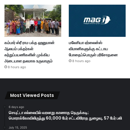
கம்பார் ஸ்ரீ ராம பக்த ஹனுமான்
மலேசியா ஏர்லைன்ஸ்
ஆலயம் பக்தர்கள்
விமானிகளுக்கு கட்டாய
சுற்றுப்பயணிகளின் முக்கிய
போதைப்பொருள் பரிசோதனை
அடையாள தலமாக உருவாகும்
8 hours ago
8 hours ago
Most Viewed Posts
6 days ago
செயுட்டா எல்லையில் வரலாறு காணாத நெருக்கடி;
மொராக்கோவிலிருந்து 60,000 பேர் சட்டவிரோத நுழைவு, 57 பேர் பலி
July 15, 2025