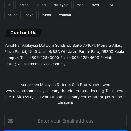
in
indian
killed
malaysia
man
over
PM
police
says
trump
woman
Contact Us
VanakkamMalaysia DotCom Sdn.Bhd. Suite A-16-1, Menara Atlas,
Plaza Pantai, No.5 Jalan 4/83A Off Jalan Pantai Baru, 59200 Kuala
Lumpur. Tel : +603-22843000 Fax: +603-22844699 E-Mail
: info@vanakkammalaysia.com.my
Vanakkam Malaysia Dotcom Sdn Bhd which owns
www.vanakkammalaysia.com, the pioneer and leading Tamil news
site in Malaysia, is a vibrant and visionary corporate organization in
Malaysia.
Enter
your
Email