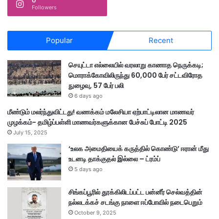
0
Followers
Popular
Recent
செயுட்டா எல்லையில் வரலாறு காணாத நெருக்கடி;
மொராக்கோவிலிருந்து 60,000 பேர் சட்டவிரோத
நுழைவு, 57 பேர் பலி
6 days ago
மீண்டும் மலர்ந்துவிட்டது! வணக்கம் மலேசியா ஏற்பாட்டிலான மாணவர்
முழக்கம்- தமிழ்ப்பள்ளி மாணவர்களுக்கான பேச்சுப் போட்டி 2025
July 15, 2025
‘உலக அமைதியைக் கருத்தில் கொண்டு’ ஈரான் மீது
உடனடி தாக்குதல் இல்லை – ட்ரம்ப்
5 days ago
சிங்கப்பூரில் தூக்கிலிடப்பட்ட பன்னீர் செல்வத்தின்
நல்லடக்கச் சடங்கு நாளை ஈப்போவில் நடைபெறும்
October 9, 2025