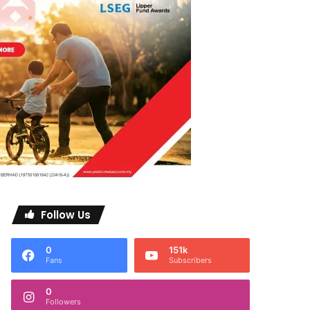
Follow Us
0
151k
Fans
Subscribers
0
Followers