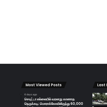
Most Viewed Posts
Last
6 days ago
செயுட்டா எல்லையில் வரலாறு காணாத
நெருக்கடி; மொராக்கோவிலிருந்து 60,000