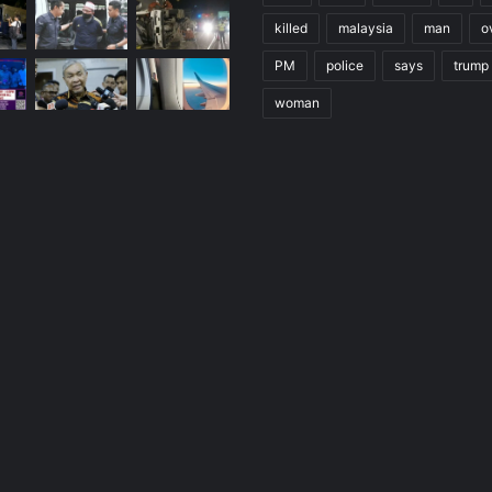
killed
malaysia
man
o
PM
police
says
trump
woman