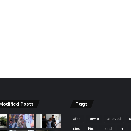
 Modified Posts
Tags
after
anwar
arrested
c
dies
Fire
found
in