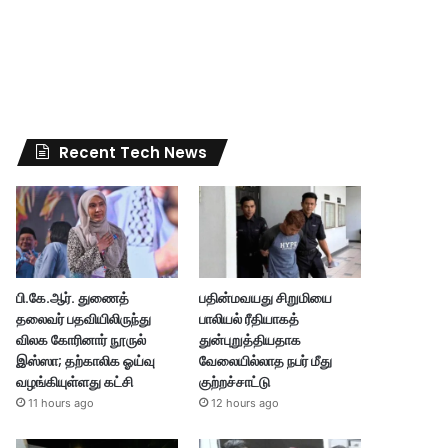
Recent Tech News
பி.கே.ஆர். துணைத்
பதின்மவயது சிறுமியை
தலைவர் பதவியிலிருந்து
பாலியல் ரீதியாகத்
விலக கோரினார் நூருல்
துன்புறுத்தியதாக
இஸ்ஸா; தற்காலிக ஓய்வு
வேலையில்லாத நபர் மீது
வழங்கியுள்ளது கட்சி
குற்றச்சாட்டு
11 hours ago
12 hours ago