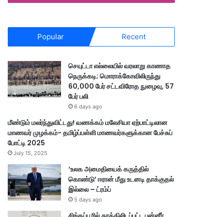
Popular
Recent
செயுட்டா எல்லையில் வரலாறு காணாத
நெருக்கடி; மொராக்கோவிலிருந்து
60,000 பேர் சட்டவிரோத நுழைவு, 57
பேர் பலி
6 days ago
மீண்டும் மலர்ந்துவிட்டது! வணக்கம் மலேசியா ஏற்பாட்டிலான
மாணவர் முழக்கம்- தமிழ்ப்பள்ளி மாணவர்களுக்கான பேச்சுப்
போட்டி 2025
July 15, 2025
‘உலக அமைதியைக் கருத்தில்
கொண்டு’ ஈரான் மீது உடனடி தாக்குதல்
இல்லை – ட்ரம்ப்
5 days ago
சிங்கப்பூரில் தூக்கிலிடப்பட்ட பன்னீர்