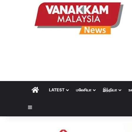
HOME
LATEST
மலேசியா
இந்தியா
உ
Sidebar