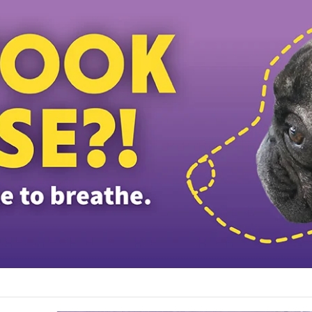
த் தலைவர் பதவியிலிருந்து விலக கோரினார் நூருல் இஸ்ஸா; தற்காலிக ஓய்வு வழங்கி