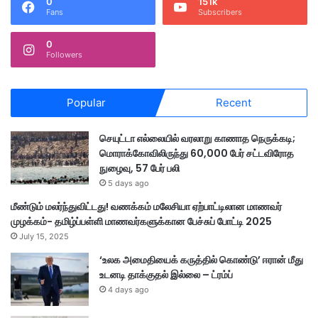
0
151k
Fans
Subscribers
0
Followers
Popular
Recent
செயுட்டா எல்லையில் வரலாறு காணாத நெருக்கடி;
மொராக்கோவிலிருந்து 60,000 பேர் சட்டவிரோத
நுழைவு, 57 பேர் பலி
5 days ago
மீண்டும் மலர்ந்துவிட்டது! வணக்கம் மலேசியா ஏற்பாட்டிலான மாணவர்
முழக்கம்- தமிழ்ப்பள்ளி மாணவர்களுக்கான பேச்சுப் போட்டி 2025
July 15, 2025
‘உலக அமைதியைக் கருத்தில் கொண்டு’ ஈரான் மீது
உடனடி தாக்குதல் இல்லை – ட்ரம்ப்
4 days ago