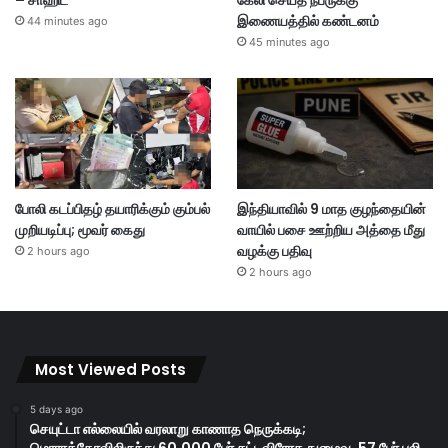
– சாஹிட்
கேலி செய்த நபருக்கு
இணையத்தில் கண்டனம்
44 minutes ago
45 minutes ago
போலி கடப்பிதழ் தயாரிக்கும் கும்பல்
இந்தியாவில் 9 மாத குழந்தையின்
முறியடிப்பு; மூவர் கைது
வாயில் பசை ஊற்றிய அத்தை மீது
வழக்கு பதிவு
2 hours ago
2 hours ago
Most Viewed Posts
5 days ago
செயுட்டா எல்லையில் வரலாறு காணாத நெருக்கடி;