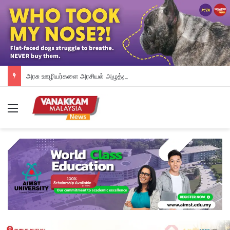
அரசு ஊழியர்களை அரசியல் அழுத்தத்திலிருந்து பாதுகாப்பேன் – சாஹிட்
Menu