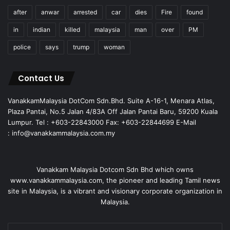
after
anwar
arrested
car
dies
Fire
found
in
indian
killed
malaysia
man
over
PM
police
says
trump
woman
Contact Us
VanakkamMalaysia DotCom Sdn.Bhd. Suite A-16-1, Menara Atlas,
Plaza Pantai, No.5 Jalan 4/83A Off Jalan Pantai Baru, 59200 Kuala
Lumpur. Tel : +603-22843000 Fax: +603-22844699 E-Mail
: info@vanakkammalaysia.com.my
Vanakkam Malaysia Dotcom Sdn Bhd which owns
www.vanakkammalaysia.com, the pioneer and leading Tamil news
site in Malaysia, is a vibrant and visionary corporate organization in
Malaysia.
Enter