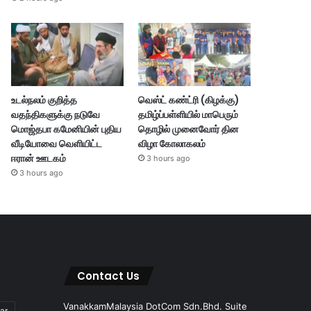
உடல்நலம் குறித்த
வெஸ்ட் கண்ட்ரி (கிழக்கு)
வதந்திகளுக்கு நடுவே
தமிழ்ப்பள்ளியில் மாபெரும்
மொஜ்தபா கமேனியின் புதிய
தொழில் முனைவோர் தின
வீடியோவை வெளியிட்ட
விழா கோலாகலம்
ஈரான் ஊடகம்
3 hours ago
3 hours ago
Contact Us
VanakkamMalaysia DotCom Sdn.Bhd. Suite
ar