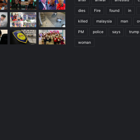
dies
Fire
found
in
killed
malaysia
man
o
PM
police
says
trump
woman