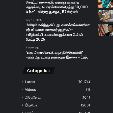
செயுட்டா எல்லையில் வரலாறு காணாத
நெருக்கடி; மொராக்கோவிலிருந்து 60,000
பேர் சட்டவிரோத நுழைவு, 57 பேர் பலி
July 15, 2025
மீண்டும் மலர்ந்துவிட்டது! வணக்கம் மலேசியா
ஏற்பாட்டிலான மாணவர் முழக்கம்-
தமிழ்ப்பள்ளி மாணவர்களுக்கான பேச்சுப்
போட்டி 2025
1 week ago
‘உலக அமைதியைக் கருத்தில் கொண்டு’
ஈரான் மீது உடனடி தாக்குதல் இல்லை – ட்ரம்ப்
Categories
Latest
(10,174)
Videos
(1)
அமெரிக்கா
(104)
இந்தியா
(206)