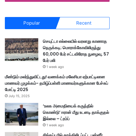
Popular
Recent
செயுட்டா எல்லையில் வரலாறு காணாத
நெருக்கடி; மொராக்கோவிலிருந்து
60,000 பேர் சட்டவிரோத நுழைவு, 57
பேர் பலி
1 week ago
மீண்டும் மலர்ந்துவிட்டது! வணக்கம் மலேசியா ஏற்பாட்டிலான
மாணவர் முழக்கம்- தமிழ்ப்பள்ளி மாணவர்களுக்கான பேச்சுப்
போட்டி 2025
July 15, 2025
‘உலக அமைதியைக் கருத்தில்
கொண்டு’ ஈரான் மீது உடனடி தாக்குதல்
இல்லை – ட்ரம்ப்
1 week ago
சிங்கப்பூரில் தூக்கிலிடப்பட்ட பன்னீர்