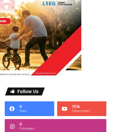
Follow Us
0
151k
Fans
Subscribers
0
Followers