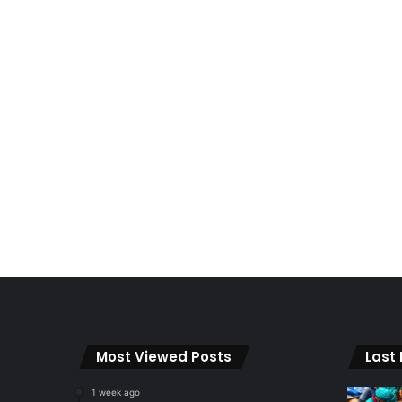
Most Viewed Posts
Last
1 week ago