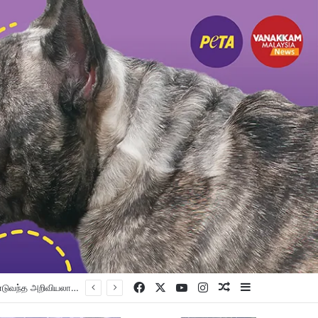
Facebook
X
YouTube
Instagram
Random Article
Sidebar
பெட்டாலிங் குர்ட்வாரா சாஹிப் புதிய கட்டட நிதி திரட்டும் இரவு விருந்து: ம.இ.கா RM 50,000 நிதியுதவி, சீக்கிய சமூகத்துக்கான ஆதரவு தொடரும் – விக்னேஸ்வரன் உறுதி