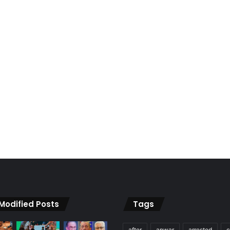
 Modified Posts
Tags
after
anwar
arrested
c