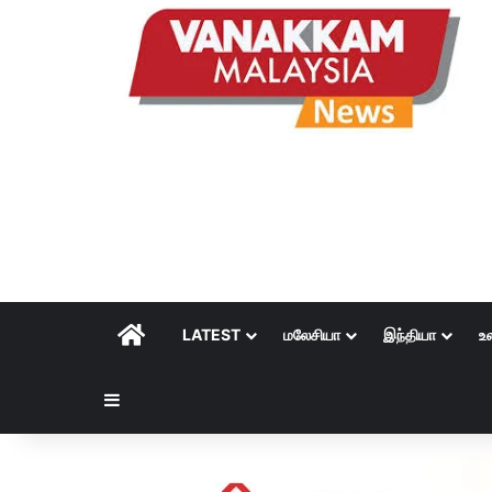
HOME
LATEST
மலேசியா
இந்தியா
உ
Sidebar