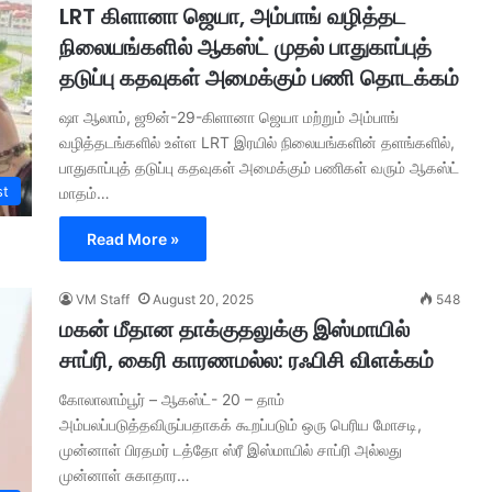
LRT கிளானா ஜெயா, அம்பாங் வழித்தட
நிலையங்களில் ஆகஸ்ட் முதல் பாதுகாப்புத்
தடுப்பு கதவுகள் அமைக்கும் பணி தொடக்கம்
ஷா ஆலாம், ஜூன்-29-கிளானா ஜெயா மற்றும் அம்பாங்
வழித்தடங்களில் உள்ள LRT இரயில் நிலையங்களின் தளங்களில்,
பாதுகாப்புத் தடுப்பு கதவுகள் அமைக்கும் பணிகள் வரும் ஆகஸ்ட்
st
மாதம்…
Read More »
VM Staff
August 20, 2025
548
மகன் மீதான தாக்குதலுக்கு இஸ்மாயில்
சாப்ரி, கைரி காரணமல்ல: ரஃபிசி விளக்கம்
கோலாலாம்பூர் – ஆகஸ்ட்- 20 – தாம்
அம்பலப்படுத்தவிருப்பதாகக் கூறப்படும் ஒரு பெரிய மோசடி,
முன்னாள் பிரதமர் டத்தோ ஸ்ரீ இஸ்மாயில் சாப்ரி அல்லது
முன்னாள் சுகாதார…