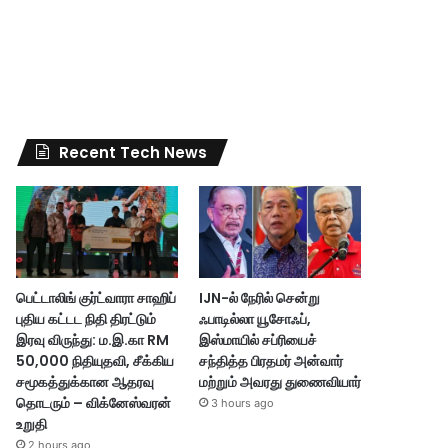
Recent Tech News
பெட்டாலிங் குர்ட்வாரா சாஹிப்
IJN-ல் நேரில் சென்று
புதிய கட்டட நிதி திரட்டும்
ஃபாடில்லா யூசோஃப்,
இரவு விருந்து: ம.இ.கா RM
இஸ்மாயில் சப்ரியைச்
50,000 நிதியுதவி, சீக்கிய
சந்தித்த பிரதமர் அன்வார்
சமூகத்துக்கான ஆதரவு
மற்றும் அவரது துணைவியார்
தொடரும் – விக்னேஸ்வரன்
3 hours ago
உறுதி
2 hours ago