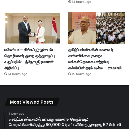
14 hours ago
மலேசியா – சிங்கப்பூர் இடையே
தமிழ்ப்பள்ளிகளின் மாணவர்
தொழிலாளர் துறை ஒத்துழைப்பு
எண்ணிக்கை குறைவு
வலுப்படும்: டத்தோ ஶ்ரீ ரமணன்
மக்கள்தொகை மாற்றமே;
அறிவிப்பு
கல்வியின் தரம் அல்ல — ராமசாமி
14 hours ago
15 hours ago
Most Viewed Posts
1 week ago
செயுட்டா எல்லையில் வரலாறு காணாத நெருக்கடி;
மொராக்கோவிலிருந்து 60,000 பேர் சட்டவிரோத நுழைவு, 57 பேர் பலி