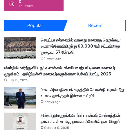
0
Followers
Popular
Recent
செயுட்டா எல்லையில் வரலாறு காணாத நெருக்கடி;
மொராக்கோவிலிருந்து 60,000 பேர் சட்டவிரோத
நுழைவு, 57 பேர் பலி
1 week ago
மீண்டும் மலர்ந்துவிட்டது! வணக்கம் மலேசியா ஏற்பாட்டிலான மாணவர்
முழக்கம்- தமிழ்ப்பள்ளி மாணவர்களுக்கான பேச்சுப் போட்டி 2025
July 15, 2025
‘உலக அமைதியைக் கருத்தில் கொண்டு’ ஈரான் மீது
உடனடி தாக்குதல் இல்லை – ட்ரம்ப்
7 days ago
சிங்கப்பூரில் தூக்கிலிடப்பட்ட பன்னீர் செல்வத்தின்
நல்லடக்கச் சடங்கு நாளை ஈப்போவில் நடைபெறும்
October 9, 2025