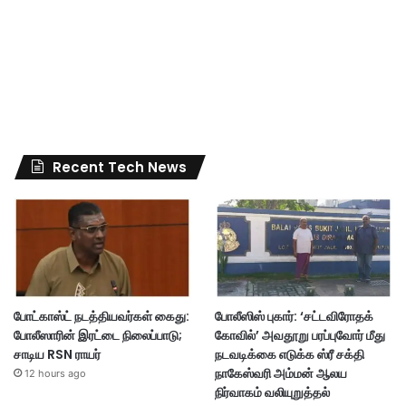
Recent Tech News
போட்காஸ்ட் நடத்தியவர்கள் கைது:
போலீஸிஸ் புகார்: ‘சட்டவிரோதக்
போலீஸாரின் இரட்டை நிலைப்பாடு;
கோவில்’ அவதூறு பரப்புவோர் மீது
சாடிய RSN ராயர்
நடவடிக்கை எடுக்க ஸ்ரீ சக்தி
நாகேஸ்வரி அம்மன் ஆலய
12 hours ago
நிர்வாகம் வலியுறுத்தல்