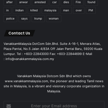
after
anwar
arrested
car
dies
Fire
found
in
indian
killed
malaysia
man
over
PM
police
says
trump
woman
Contact Us
VanakkamMalaysia DotCom Sdn.Bhd. Suite A-16-1, Menara Atlas,
Plaza Pantai, No.5 Jalan 4/83A Off Jalan Pantai Baru, 59200 Kuala
Lumpur. Tel : +603-22843000 Fax: +603-22844699 E-Mail
: info@vanakkammalaysia.com.my
Vanakkam Malaysia Dotcom Sdn Bhd which owns
www.vanakkammalaysia.com, the pioneer and leading Tamil news
site in Malaysia, is a vibrant and visionary corporate organization in
Malaysia.
Enter