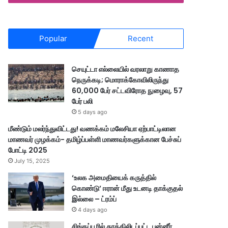
Popular
Recent
செயுட்டா எல்லையில் வரலாறு காணாத
நெருக்கடி; மொராக்கோவிலிருந்து
60,000 பேர் சட்டவிரோத நுழைவு, 57
பேர் பலி
5 days ago
மீண்டும் மலர்ந்துவிட்டது! வணக்கம் மலேசியா ஏற்பாட்டிலான
மாணவர் முழக்கம்- தமிழ்ப்பள்ளி மாணவர்களுக்கான பேச்சுப்
போட்டி 2025
July 15, 2025
‘உலக அமைதியைக் கருத்தில்
கொண்டு’ ஈரான் மீது உடனடி தாக்குதல்
இல்லை – ட்ரம்ப்
4 days ago
சிங்கப்பூரில் தூக்கிலிடப்பட்ட பன்னீர்