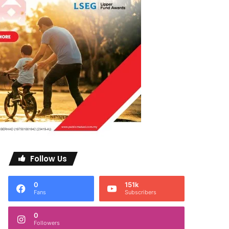
Follow Us
0
151k
Fans
Subscribers
0
Followers