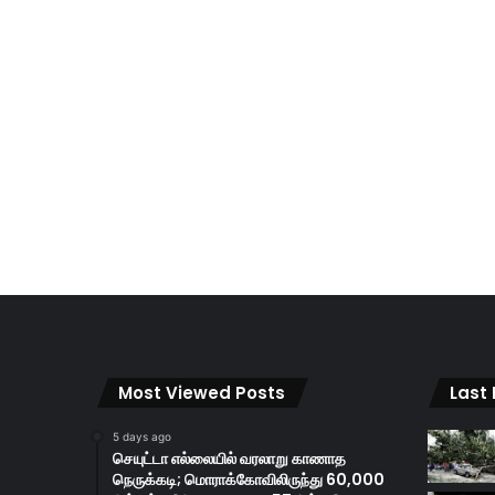
Most Viewed Posts
Last
5 days ago
செயுட்டா எல்லையில் வரலாறு காணாத
நெருக்கடி; மொராக்கோவிலிருந்து 60,000