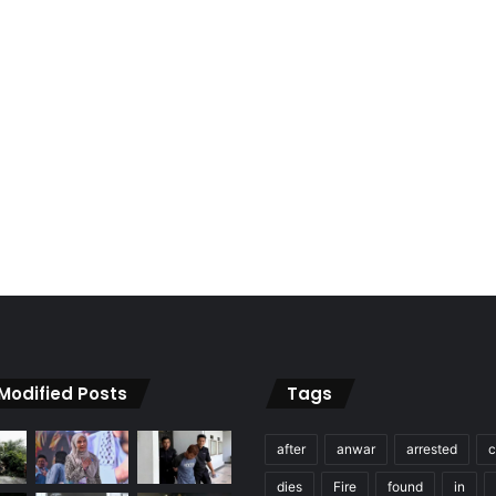
 Modified Posts
Tags
after
anwar
arrested
c
dies
Fire
found
in