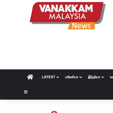
HOME
LATEST
மலேசியா
இந்தியா
உ
Sidebar