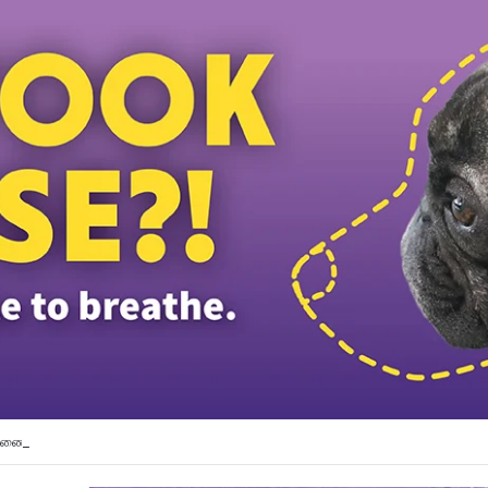
துணைத் தலைவர் பதவியிலிருந்து விலக கோரினார் நூருல் இஸ்ஸா; தற்காலிக ஓய்வு வழ