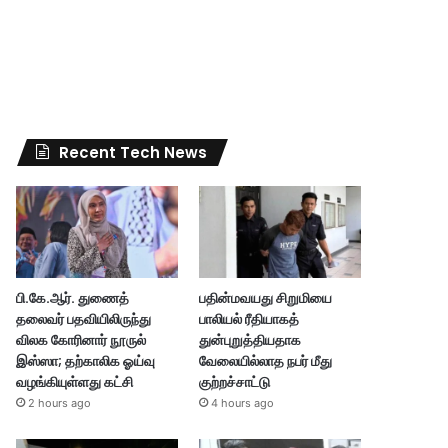
Recent Tech News
பி.கே.ஆர். துணைத்
பதின்மவயது சிறுமியை
தலைவர் பதவியிலிருந்து
பாலியல் ரீதியாகத்
விலக கோரினார் நூருல்
துன்புறுத்தியதாக
இஸ்ஸா; தற்காலிக ஓய்வு
வேலையில்லாத நபர் மீது
வழங்கியுள்ளது கட்சி
குற்றச்சாட்டு
2 hours ago
4 hours ago