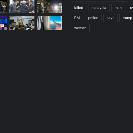
killed
malaysia
man
o
PM
police
says
trump
woman