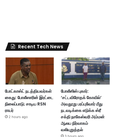
Recent Tech News
போட்காஸ்ட் நடத்தியவர்கள்
போலீஸிஸ் புகார்:
கைது: போலீஸாரின் இரட்டை
‘சட்டவிரோதக் கோவில்’
நிலைப்பாடு; சாடிய RSN
அவதூறு பரப்புவோர் மீது
ராயர்
நடவடிக்கை எடுக்க ஸ்ரீ
சக்தி நாகேஸ்வரி அம்மன்
2 hours ago
ஆலய நிர்வாகம்
வலியுறுத்தல்
3 hours ago