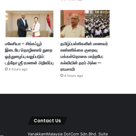
மலேசியா – சிங்கப்பூர்
தமிழ்ப்பள்ளிகளின் மாணவர்
இடையே தொழிலாளர் துறை
எண்ணிக்கை குறைவு
ஒத்துழைப்பு வலுப்படும்:
மக்கள்தொகை மாற்றமே;
டத்தோ ஶ்ரீ ரமணன் அறிவிப்பு
கல்வியின் தரம் அல்ல —
ராமசாமி
4 hours ago
4 hours ago
Contact Us
VanakkamMalaysia DotCom Sdn.Bhd. Suite
ar