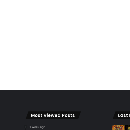
Most Viewed Posts
Last
1 week ago