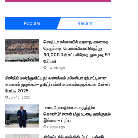
Popular
Recent
செயுட்டா எல்லையில் வரலாறு காணாத
நெருக்கடி; மொராக்கோவிலிருந்து
60,000 பேர் சட்டவிரோத நுழைவு, 57
பேர் பலி
1 week ago
மீண்டும் மலர்ந்துவிட்டது! வணக்கம் மலேசியா ஏற்பாட்டிலான
மாணவர் முழக்கம்- தமிழ்ப்பள்ளி மாணவர்களுக்கான பேச்சுப்
போட்டி 2025
July 15, 2025
‘உலக அமைதியைக் கருத்தில்
கொண்டு’ ஈரான் மீது உடனடி தாக்குதல்
இல்லை – ட்ரம்ப்
6 days ago
சிங்கப்பூரில் தூக்கிலிடப்பட்ட பன்னீர்