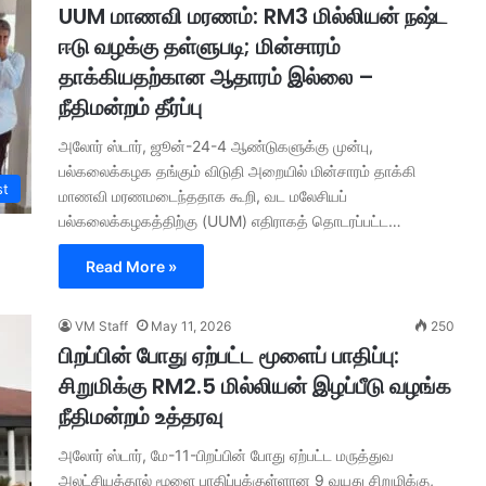
UUM மாணவி மரணம்: RM3 மில்லியன் நஷ்ட
ஈடு வழக்கு தள்ளுபடி; மின்சாரம்
தாக்கியதற்கான ஆதாரம் இல்லை –
நீதிமன்றம் தீர்ப்பு
அலோர் ஸ்டார், ஜூன்-24-4 ஆண்டுகளுக்கு முன்பு,
பல்கலைக்கழக தங்கும் விடுதி அறையில் மின்சாரம் தாக்கி
st
மாணவி மரணமடைந்ததாக கூறி, வட மலேசியப்
பல்கலைக்கழகத்திற்கு (UUM) எதிராகத் தொடரப்பட்ட…
Read More »
VM Staff
May 11, 2026
250
பிறப்பின் போது ஏற்பட்ட மூளைப் பாதிப்பு:
சிறுமிக்கு RM2.5 மில்லியன் இழப்பீடு வழங்க
நீதிமன்றம் உத்தரவு
அலோர் ஸ்டார், மே-11-பிறப்பின் போது ஏற்பட்ட மருத்துவ
அலட்சியத்தால் மூளை பாதிப்புக்குள்ளான 9 வயது சிறுமிக்கு,