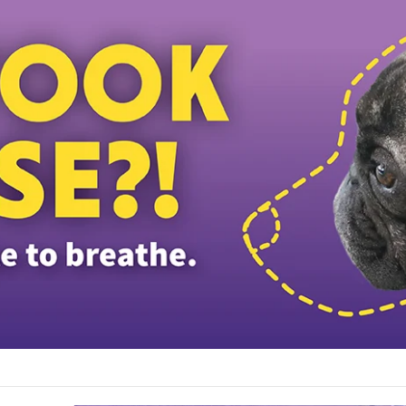
டத்தியவர்கள் கைது: போலீஸாரின் இரட்டை நிலைப்பாடு; சாடிய RSN ராயர்