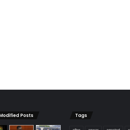
 Modified Posts
Tags
after
anwar
arrested
c