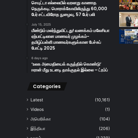
செயுட்டா எல்லையில் வரலாறு காணாத
நெருக்கடி; மொராக்கோவிலிருந்து 60,000
பேர் சட்டவிரோத நுழைவு, 57 பேர் பலி
July 15, 2025
மீண்டும் மலர்ந்துவிட்டது! வணக்கம் மலேசியா
ஏற்பாட்டிலான மாணவர் முழக்கம்-
தமிழ்ப்பள்ளி மாணவர்களுக்கான பேச்சுப்
போட்டி 2025
6 days ago
‘உலக அமைதியைக் கருத்தில் கொண்டு’
ஈரான் மீது உடனடி தாக்குதல் இல்லை – ட்ரம்ப்
Categories
Latest
(10,161)
Videos
(1)
அமெரிக்கா
(104)
இந்தியா
(206)