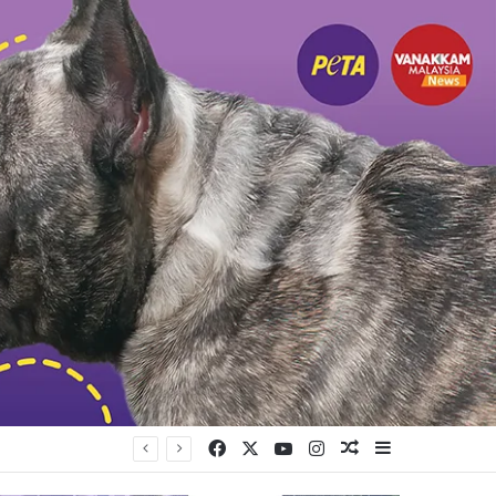
Facebook
X
YouTube
Instagram
Random Article
Sidebar