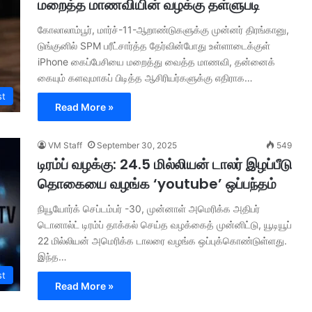
மறைத்த மாணவியின் வழக்கு தள்ளுபடி
கோலாலாம்பூர், மார்ச்-11-ஆறாண்டுகளுக்கு முன்னர் திரங்கானு,
டுங்குனில் SPM பரீட்சார்த்த தேர்வின்போது உள்ளாடைக்குள்
iPhone கைப்பேசியை மறைத்து வைத்த மாணவி, தன்னைக்
கையும் களவுமாகப் பிடித்த ஆசிரியர்களுக்கு எதிராக…
st
Read More »
VM Staff
September 30, 2025
549
டிரம்ப் வழக்கு: 24.5 மில்லியன் டாலர் இழப்பீடு
தொகையை வழங்க ‘youtube’ ஒப்பந்தம்
நியூயோர்க் செப்டம்பர் -30, முன்னாள் அமெரிக்க அதிபர்
டொனால்ட் டிரம்ப் தாக்கல் செய்த வழக்கைத் முன்னிட்டு, யூடியூப்
22 மில்லியன் அமெரிக்க டாலரை வழங்க ஒப்புக்கொண்டுள்ளது.
இந்த…
st
Read More »