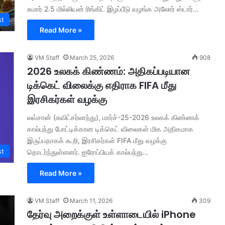
சுமார் 2.5 மில்லியன் ரிங்கிட் இழப்பீடு வழங்க அலோர் ஸ்டார்…
st
Read More »
VM Staff
March 25, 2026
908
2026 உலகக் கிண்ணம்: அதிகப்படியான
டிக்கெட் விலைக்கு எதிராக FIFA மீது
இரசிகர்கள் வழக்கு
லவ்சான் (சுவிட்சர்லாந்து), மார்ச்-25-2026 உலகக் கிண்ணக்
கால்பந்து போட்டிக்கான டிக்கெட் விலைகள் மிக அதிகமாக
இருப்பதாகக் கூறி, இரசிகர்கள் FIFA மீது வழக்கு
st
தொடர்ந்துள்ளனர். ஐரோப்பியக் கால்பந்து…
Read More »
VM Staff
March 11, 2026
309
தேர்வு அறைக்குள் உள்ளாடையில் iPhone