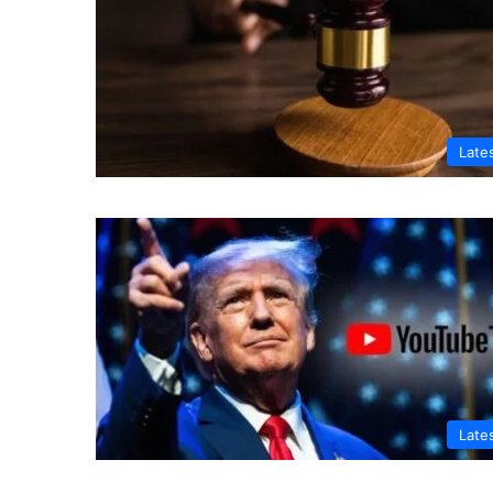
Late
Late