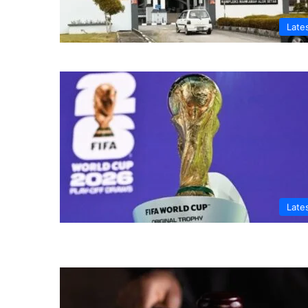
Late
Late