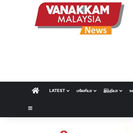
HOME
LATEST
மலேசியா
இந்தியா
உ
Sidebar