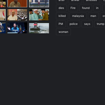
dies
Fire
found
in
killed
malaysia
man
o
PM
police
says
trump
woman