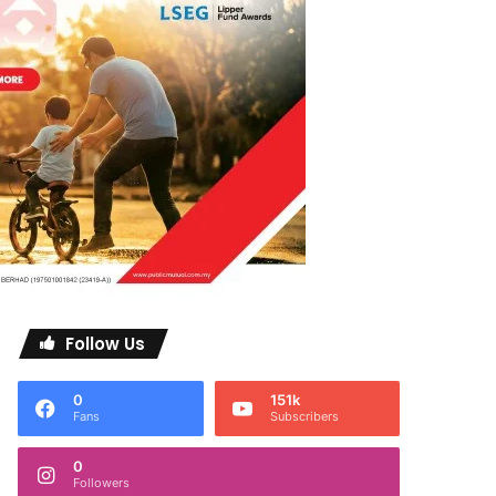
Follow Us
0
151k
Fans
Subscribers
0
Followers