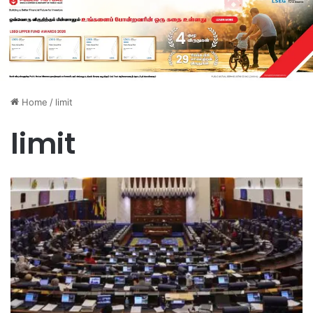
Home
/
limit
limit