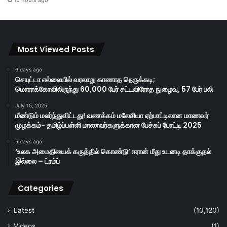
15 hours ago
Most Viewed Posts
6 days ago
செயுட்டா எல்லையில் வரலாறு காணாத நெருக்கடி;
மொராக்கோவிலிருந்து 60,000 பேர் சட்டவிரோத நுழைவு, 57 பேர் பலி
July 15, 2025
மீண்டும் மலர்ந்துவிட்டது! வணக்கம் மலேசியா ஏற்பாட்டிலான மாணவர்
முழக்கம்- தமிழ்ப்பள்ளி மாணவர்களுக்கான பேச்சுப் போட்டி 2025
5 days ago
‘உலக அமைதியைக் கருத்தில் கொண்டு’ ஈரான் மீது உடனடி தாக்குதல்
இல்லை – ட்ரம்ப்
Categories
Latest
(10,120)
Videos
(1)