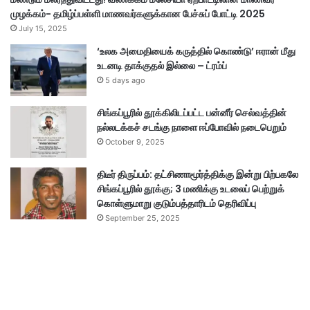
முழக்கம்- தமிழ்ப்பள்ளி மாணவர்களுக்கான பேச்சுப் போட்டி 2025
July 15, 2025
‘உலக அமைதியைக் கருத்தில் கொண்டு’ ஈரான் மீது
உடனடி தாக்குதல் இல்லை – ட்ரம்ப்
5 days ago
சிங்கப்பூரில் தூக்கிலிடப்பட்ட பன்னீர் செல்வத்தின்
நல்லடக்கச் சடங்கு நாளை ஈப்போவில் நடைபெறும்
October 9, 2025
திடீர் திருப்பம்: தட்சிணாமூர்த்திக்கு இன்று பிற்பகலே
சிங்கப்பூரில் தூக்கு; 3 மணிக்கு உடலைப் பெற்றுக்
கொள்ளுமாறு குடும்பத்தாரிடம் தெரிவிப்பு
September 25, 2025