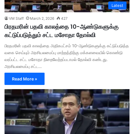
Latest
VM Staff
March 2, 2026
427
பிரதமரின் பதவி காலத்தை 10-ஆண்டுகளுக்கு
கட்டுப்படுத்தும் சட்ட மசோதா தோல்வி
பிரதமரின் பதவி காலத்தை அதிகபட்சம் 10-ஆண்டுகளுக்கு கட்டுப்படுத்த
வகை செய்யும் அரசியலமைப்பு மாற்றத்திற்கு மக்களவையில் கொண்டு
வரப்பட்ட சட்ட மசோதா நிறைவேற்றப்படாமல் தோல்வி கண்டது.
அரசியலமைப்பு சட்ட…
Read More »