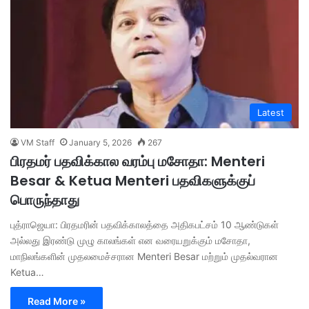
Latest
VM Staff
January 5, 2026
267
பிரதமர் பதவிக்கால வரம்பு மசோதா: Menteri
Besar & Ketua Menteri பதவிகளுக்குப்
பொருந்தாது
புத்ராஜெயா: பிரதமரின் பதவிக்காலத்தை அதிகபட்சம் 10 ஆண்டுகள்
அல்லது இரண்டு முழு காலங்கள் என வரையறுக்கும் மசோதா,
மாநிலங்களின் முதலமைச்சரான Menteri Besar மற்றும் முதல்வரான
Ketua…
Read More »