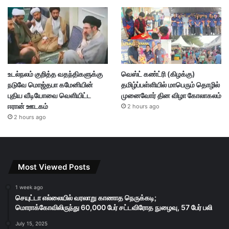
உடல்நலம் குறித்த வதந்திகளுக்கு
வெஸ்ட் கண்ட்ரி (கிழக்கு)
நடுவே மொஜ்தபா கமேனியின்
தமிழ்ப்பள்ளியில் மாபெரும் தொழில்
புதிய வீடியோவை வெளியிட்ட
முனைவோர் தின விழா கோலாகலம்
ஈரான் ஊடகம்
2 hours ago
2 hours ago
Most Viewed Posts
1 week ago
செயுட்டா எல்லையில் வரலாறு காணாத நெருக்கடி;
மொராக்கோவிலிருந்து 60,000 பேர் சட்டவிரோத நுழைவு, 57 பேர் பலி
July 15, 2025