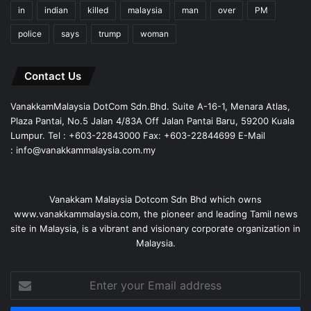
in
indian
killed
malaysia
man
over
PM
police
says
trump
woman
Contact Us
VanakkamMalaysia DotCom Sdn.Bhd. Suite A-16-1, Menara Atlas,
Plaza Pantai, No.5 Jalan 4/83A Off Jalan Pantai Baru, 59200 Kuala
Lumpur. Tel : +603-22843000 Fax: +603-22844699 E-Mail
: info@vanakkammalaysia.com.my
Vanakkam Malaysia Dotcom Sdn Bhd which owns
www.vanakkammalaysia.com, the pioneer and leading Tamil news
site in Malaysia, is a vibrant and visionary corporate organization in
Malaysia.
Enter
your
Email