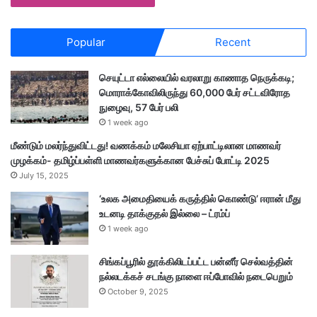
Popular
Recent
செயுட்டா எல்லையில் வரலாறு காணாத நெருக்கடி;
மொராக்கோவிலிருந்து 60,000 பேர் சட்டவிரோத
நுழைவு, 57 பேர் பலி
1 week ago
மீண்டும் மலர்ந்துவிட்டது! வணக்கம் மலேசியா ஏற்பாட்டிலான மாணவர்
முழக்கம்- தமிழ்ப்பள்ளி மாணவர்களுக்கான பேச்சுப் போட்டி 2025
July 15, 2025
‘உலக அமைதியைக் கருத்தில் கொண்டு’ ஈரான் மீது
உடனடி தாக்குதல் இல்லை – ட்ரம்ப்
1 week ago
சிங்கப்பூரில் தூக்கிலிடப்பட்ட பன்னீர் செல்வத்தின்
நல்லடக்கச் சடங்கு நாளை ஈப்போவில் நடைபெறும்
October 9, 2025