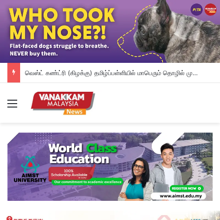
வெஸ்ட் கண்ட்ரி (கிழக்கு) தமிழ்ப்பள்ளியில் மாபெரும் தொழில் முனைவோர் தின விழா கோலாகலம்
Menu