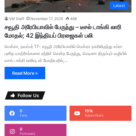
Latest
VM Staff
November 17, 2025
468
சவூதி அரேபியாவில் பேருந்து – டீசல் டாங்கி லாரி
மோதல்; 42 இந்தியப் பிரஜைகள் பலி
மெக்கா, நவம்பர் 17- சவூதி அரேபியாவில் மெக்கா நகரிலிருந்து உம்ரா
புனித யாத்ரீகர்களை ஏற்றிச் சென்ற பேருந்து, மெடினா திரும்பும் வழியில்
டீசல் டாங்கி லாரியுடன் மோதியதில்,…
Read More »
Follow Us
0
151k
Fans
Subscribers
0
Followers