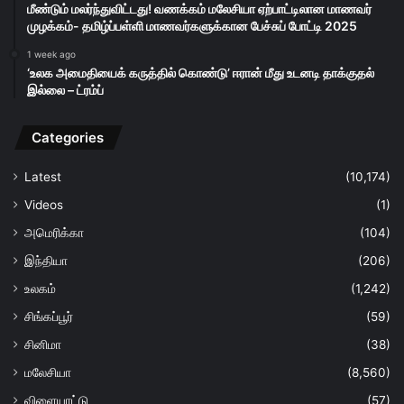
மீண்டும் மலர்ந்துவிட்டது! வணக்கம் மலேசியா ஏற்பாட்டிலான மாணவர்
முழக்கம்- தமிழ்ப்பள்ளி மாணவர்களுக்கான பேச்சுப் போட்டி 2025
1 week ago
‘உலக அமைதியைக் கருத்தில் கொண்டு’ ஈரான் மீது உடனடி தாக்குதல்
இல்லை – ட்ரம்ப்
Categories
Latest
(10,174)
Videos
(1)
அமெரிக்கா
(104)
இந்தியா
(206)
உலகம்
(1,242)
சிங்கப்பூர்
(59)
சினிமா
(38)
மலேசியா
(8,560)
விளையாட்டு
(57)