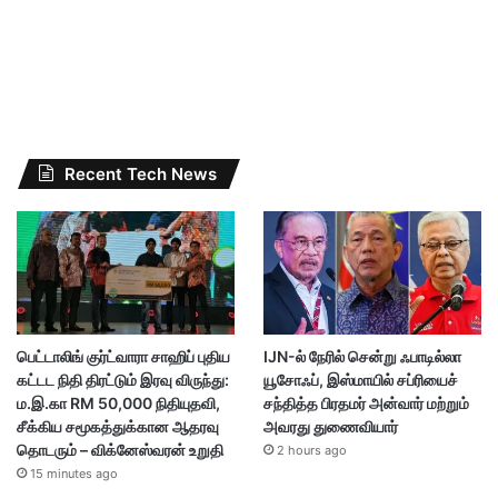
Recent Tech News
பெட்டாலிங் குர்ட்வாரா சாஹிப் புதிய
IJN-ல் நேரில் சென்று ஃபாடில்லா
கட்டட நிதி திரட்டும் இரவு விருந்து:
யூசோஃப், இஸ்மாயில் சப்ரியைச்
ம.இ.கா RM 50,000 நிதியுதவி,
சந்தித்த பிரதமர் அன்வார் மற்றும்
சீக்கிய சமூகத்துக்கான ஆதரவு
அவரது துணைவியார்
தொடரும் – விக்னேஸ்வரன் உறுதி
2 hours ago
15 minutes ago