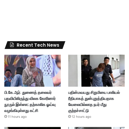
Recent Tech News
பி.கே.ஆர். துணைத் தலைவர்
பதின்மவயது சிறுமியை பாலியல்
பதவியிலிருந்து விலக கோரினார்
ரீதியாகத் துன்புறுத்தியதாக
நூருல் இஸ்ஸா; தற்காலிக ஓய்வு
வேலையில்லாத நபர் மீது
வழங்கியுள்ளது கட்சி
குற்றச்சாட்டு
11 hours ago
12 hours ago