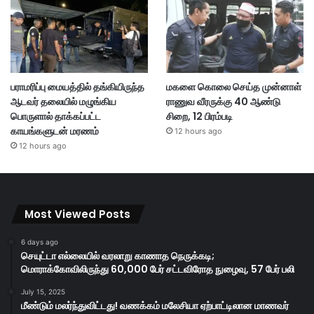
பராமரிப்பு மையத்தில் தங்கியிருந்த
மகளை கொலை செய்த முன்னாள்
ஆடவர் தலையில் மழுங்கிய
ராணுவ வீரருக்கு 40 ஆண்டு
பொருளால் தாக்கப்பட்ட
சிறை, 12 பிரம்படி
காயங்களுடன் மரணம்
12 hours ago
12 hours ago
Most Viewed Posts
6 days ago
செயுட்டா எல்லையில் வரலாறு காணாத நெருக்கடி;
மொராக்கோவிலிருந்து 60,000 பேர் சட்டவிரோத நுழைவு, 57 பேர் பலி
July 15, 2025
மீண்டும் மலர்ந்துவிட்டது! வணக்கம் மலேசியா ஏற்பாட்டிலான மாணவர்