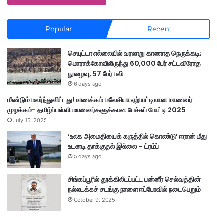
Popular
Recent
செயுட்டா எல்லையில் வரலாறு காணாத நெருக்கடி;
மொராக்கோவிலிருந்து 60,000 பேர் சட்டவிரோத
நுழைவு, 57 பேர் பலி
6 days ago
மீண்டும் மலர்ந்துவிட்டது! வணக்கம் மலேசியா ஏற்பாட்டிலான மாணவர்
முழக்கம்- தமிழ்ப்பள்ளி மாணவர்களுக்கான பேச்சுப் போட்டி 2025
July 15, 2025
‘உலக அமைதியைக் கருத்தில் கொண்டு’ ஈரான் மீது
உடனடி தாக்குதல் இல்லை – ட்ரம்ப்
5 days ago
சிங்கப்பூரில் தூக்கிலிடப்பட்ட பன்னீர் செல்வத்தின்
நல்லடக்கச் சடங்கு நாளை ஈப்போவில் நடைபெறும்
October 9, 2025