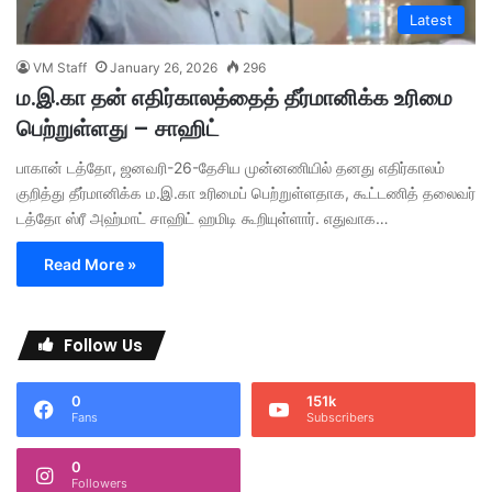
Latest
VM Staff
January 26, 2026
296
ம.இ.கா தன் எதிர்காலத்தைத் தீர்மானிக்க உரிமை
பெற்றுள்ளது – சாஹிட்
பாகான் டத்தோ, ஜனவரி-26-தேசிய முன்னணியில் தனது எதிர்காலம்
குறித்து தீர்மானிக்க ம.இ.கா உரிமைப் பெற்றுள்ளதாக, கூட்டணித் தலைவர்
டத்தோ ஸ்ரீ அஹ்மாட் சாஹிட் ஹமிடி கூறியுள்ளார். எதுவாக…
Read More »
Follow Us
0
151k
Fans
Subscribers
0
Followers