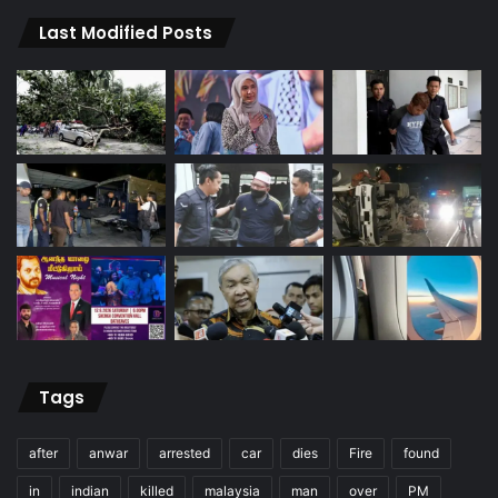
Last Modified Posts
Tags
after
anwar
arrested
car
dies
Fire
found
in
indian
killed
malaysia
man
over
PM