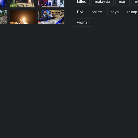
killed
malaysia
man
o
PM
police
says
trump
woman