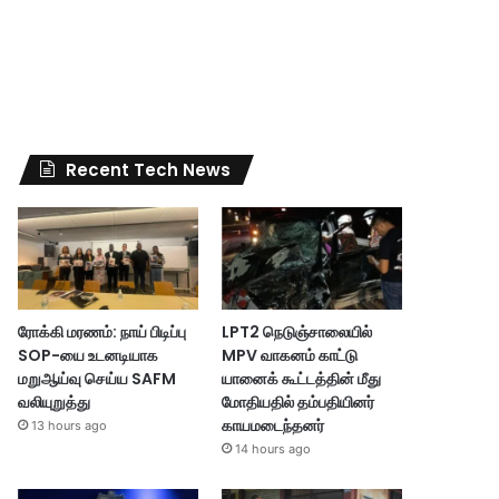
Recent Tech News
ரோக்கி மரணம்: நாய் பிடிப்பு
LPT2 நெடுஞ்சாலையில்
SOP-யை உடனடியாக
MPV வாகனம் காட்டு
மறுஆய்வு செய்ய SAFM
யானைக் கூட்டத்தின் மீது
வலியுறுத்து
மோதியதில் தம்பதியினர்
காயமடைந்தனர்
13 hours ago
14 hours ago