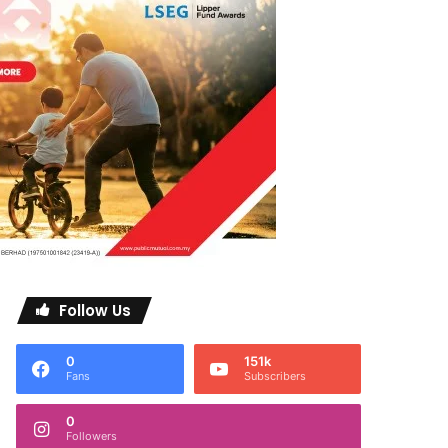
Follow Us
0
151k
Fans
Subscribers
0
Followers