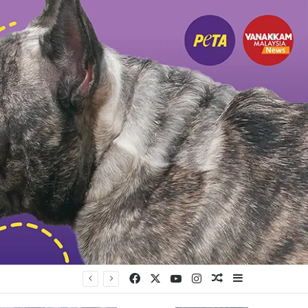
Facebook
X
YouTube
Instagram
Random Article
Sidebar