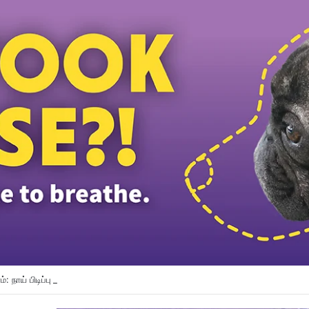
்: நாய் பிடிப்பு SOP-யை உடனடியாக மறுஆய்வு செய்ய SAFM வலியுறுத்து