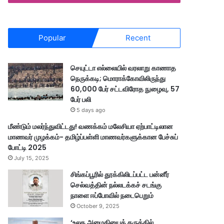
Popular
Recent
செயுட்டா எல்லையில் வரலாறு காணாத
நெருக்கடி; மொராக்கோவிலிருந்து
60,000 பேர் சட்டவிரோத நுழைவு, 57
பேர் பலி
5 days ago
மீண்டும் மலர்ந்துவிட்டது! வணக்கம் மலேசியா ஏற்பாட்டிலான
மாணவர் முழக்கம்- தமிழ்ப்பள்ளி மாணவர்களுக்கான பேச்சுப்
போட்டி 2025
July 15, 2025
சிங்கப்பூரில் தூக்கிலிடப்பட்ட பன்னீர்
செல்வத்தின் நல்லடக்கச் சடங்கு
நாளை ஈப்போவில் நடைபெறும்
October 9, 2025
‘உலக அமைதியைக் கருத்தில்