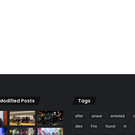
 Modified Posts
Tags
after
anwar
arrested
c
dies
Fire
found
in