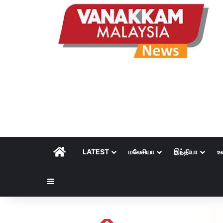
HOME
LATEST
மலேசியா
இந்தியா
உ
Sidebar