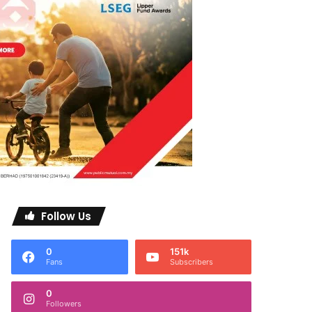
Follow Us
0
151k
Fans
Subscribers
0
Followers