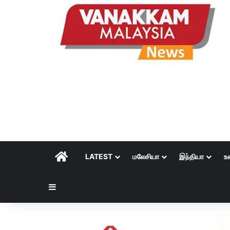
HOME
LATEST
மலேசியா
இந்தியா
உ
Sidebar