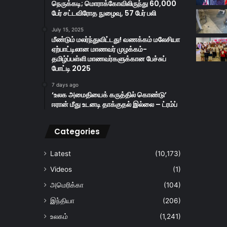
நெருக்கடி; மொராக்கோவிலிருந்து 60,000
பேர் சட்டவிரோத நுழைவு, 57 பேர் பலி
July 15, 2025
மீண்டும் மலர்ந்துவிட்டது! வணக்கம் மலேசியா
ஏற்பாட்டிலான மாணவர் முழக்கம்-
தமிழ்ப்பள்ளி மாணவர்களுக்கான பேச்சுப்
போட்டி 2025
7 days ago
‘உலக அமைதியைக் கருத்தில் கொண்டு’
ஈரான் மீது உடனடி தாக்குதல் இல்லை – ட்ரம்ப்
Categories
Latest
(10,173)
Videos
(1)
அமெரிக்கா
(104)
இந்தியா
(206)
உலகம்
(1,241)