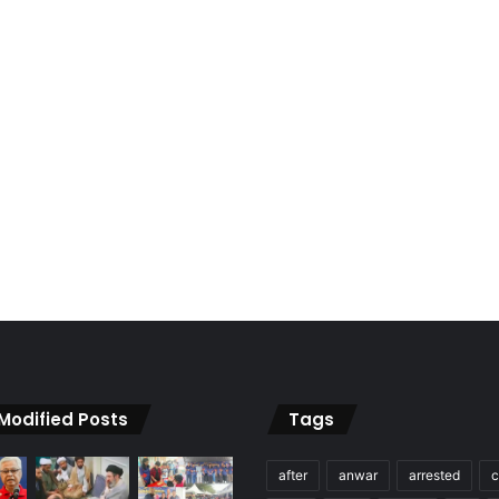
 Modified Posts
Tags
after
anwar
arrested
c