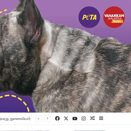
Facebook
X
YouTube
Instagram
Random Article
Sidebar
் ஊடகம்