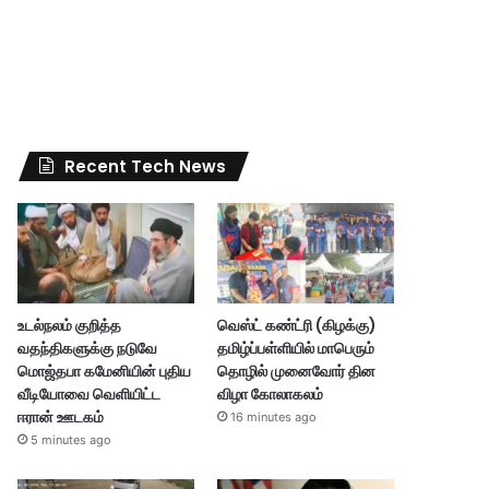
Recent Tech News
உடல்நலம் குறித்த
வெஸ்ட் கண்ட்ரி (கிழக்கு)
வதந்திகளுக்கு நடுவே
தமிழ்ப்பள்ளியில் மாபெரும்
மொஜ்தபா கமேனியின் புதிய
தொழில் முனைவோர் தின
வீடியோவை வெளியிட்ட
விழா கோலாகலம்
ஈரான் ஊடகம்
16 minutes ago
5 minutes ago