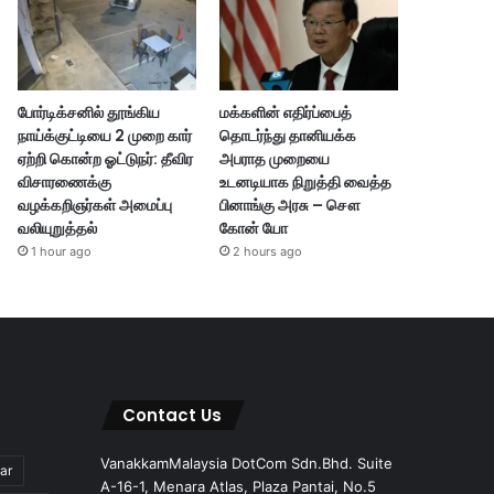
போர்டிக்சனில் தூங்கிய
மக்களின் எதிர்ப்பைத்
நாய்க்குட்டியை 2 முறை கார்
தொடர்ந்து தானியக்க
ஏற்றி கொன்ற ஓட்டுநர்: தீவிர
அபராத முறையை
விசாரணைக்கு
உடனடியாக நிறுத்தி வைத்த
வழக்கறிஞர்கள் அமைப்பு
பினாங்கு அரசு – சௌ
வலியுறுத்தல்
கோன் யோ
1 hour ago
2 hours ago
Contact Us
VanakkamMalaysia DotCom Sdn.Bhd. Suite
ar
A-16-1, Menara Atlas, Plaza Pantai, No.5