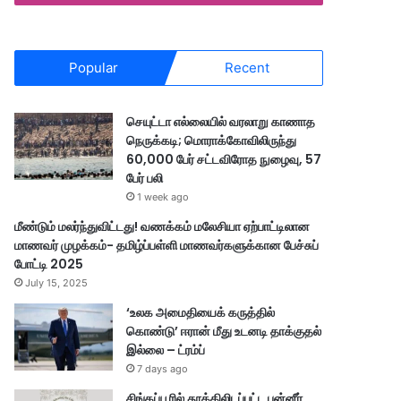
Popular
Recent
செயுட்டா எல்லையில் வரலாறு காணாத
நெருக்கடி; மொராக்கோவிலிருந்து
60,000 பேர் சட்டவிரோத நுழைவு, 57
பேர் பலி
1 week ago
மீண்டும் மலர்ந்துவிட்டது! வணக்கம் மலேசியா ஏற்பாட்டிலான
மாணவர் முழக்கம்- தமிழ்ப்பள்ளி மாணவர்களுக்கான பேச்சுப்
போட்டி 2025
July 15, 2025
‘உலக அமைதியைக் கருத்தில்
கொண்டு’ ஈரான் மீது உடனடி தாக்குதல்
இல்லை – ட்ரம்ப்
7 days ago
சிங்கப்பூரில் தூக்கிலிடப்பட்ட பன்னீர்