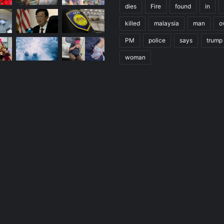
dies
Fire
found
in
killed
malaysia
man
o
PM
police
says
trump
woman