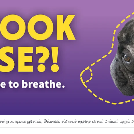
த்த வதந்திகளுக்கு நடுவே மொஜ்தபா கமேனியின் புதிய வீடியோவை வெளியிட்ட ஈரான