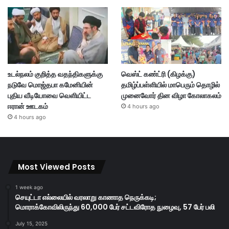
உடல்நலம் குறித்த வதந்திகளுக்கு
வெஸ்ட் கண்ட்ரி (கிழக்கு)
நடுவே மொஜ்தபா கமேனியின்
தமிழ்ப்பள்ளியில் மாபெரும் தொழில்
புதிய வீடியோவை வெளியிட்ட
முனைவோர் தின விழா கோலாகலம்
ஈரான் ஊடகம்
4 hours ago
4 hours ago
Most Viewed Posts
1 week ago
செயுட்டா எல்லையில் வரலாறு காணாத நெருக்கடி;
மொராக்கோவிலிருந்து 60,000 பேர் சட்டவிரோத நுழைவு, 57 பேர் பலி
July 15, 2025