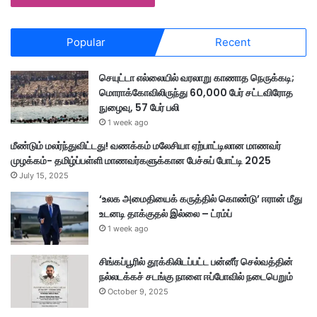
Popular
Recent
செயுட்டா எல்லையில் வரலாறு காணாத நெருக்கடி;
மொராக்கோவிலிருந்து 60,000 பேர் சட்டவிரோத
நுழைவு, 57 பேர் பலி
1 week ago
மீண்டும் மலர்ந்துவிட்டது! வணக்கம் மலேசியா ஏற்பாட்டிலான மாணவர்
முழக்கம்- தமிழ்ப்பள்ளி மாணவர்களுக்கான பேச்சுப் போட்டி 2025
July 15, 2025
‘உலக அமைதியைக் கருத்தில் கொண்டு’ ஈரான் மீது
உடனடி தாக்குதல் இல்லை – ட்ரம்ப்
1 week ago
சிங்கப்பூரில் தூக்கிலிடப்பட்ட பன்னீர் செல்வத்தின்
நல்லடக்கச் சடங்கு நாளை ஈப்போவில் நடைபெறும்
October 9, 2025