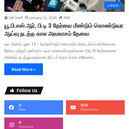
Latest
VM Staff
January 12, 2026
366
யூ.பி.எஸ்.ஆர், பி.டி 3 தேர்வை மீண்டும் கொண்டுவர
ஆய்வு நடத்த கால அவகாசம் தேவை
ஷா அலாம், ஜன 12 – (யுபிஎஸ்ஆர்) எனப்படும் தொடக்கப்பள்ளிக்கான
தேர்வு மற்றும் மூன்றாம் படிவ மாணவர்களுக்கான (பிடி3) தேர்வுகளை
மீண்டும் நடத்துவதற்கான திட்டம் தொடர்பாக விரிவான…
Read More »
Follow Us
0
151k
Fans
Subscribers
0
Followers