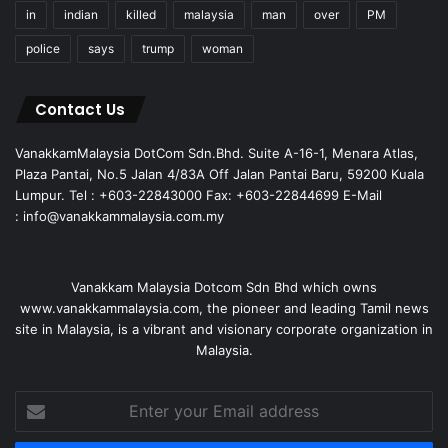
in
indian
killed
malaysia
man
over
PM
police
says
trump
woman
Contact Us
VanakkamMalaysia DotCom Sdn.Bhd. Suite A-16-1, Menara Atlas,
Plaza Pantai, No.5 Jalan 4/83A Off Jalan Pantai Baru, 59200 Kuala
Lumpur. Tel : +603-22843000 Fax: +603-22844699 E-Mail
: info@vanakkammalaysia.com.my
Vanakkam Malaysia Dotcom Sdn Bhd which owns
www.vanakkammalaysia.com, the pioneer and leading Tamil news
site in Malaysia, is a vibrant and visionary corporate organization in
Malaysia.
Enter
your
Email