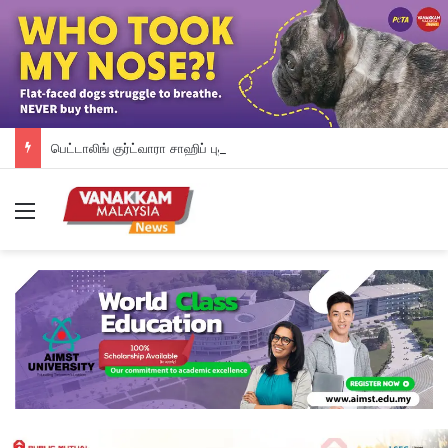
பெட்டாலிங் குர்ட்வாரா சாஹிப் புதிய கட்டட நிதி திரட்டும் இரவு விருந்து: ம.இ.கா RM 50,000 நிதியுதவி, சீக்கிய சமூகத்துக்கான ஆதரவு தொடரும் – விக்னேஸ்வரன் உறுதி
Menu