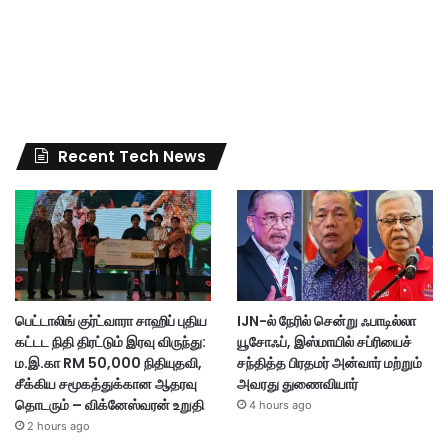
Recent Tech News
பெட்டாலிங் குர்ட்வாரா சாஹிப் புதிய
IJN-ல் நேரில் சென்று ஃபாடில்லா
கட்டட நிதி திரட்டும் இரவு விருந்து:
யூசோஃப், இஸ்மாயில் சப்ரியைச்
ம.இ.கா RM 50,000 நிதியுதவி,
சந்தித்த பிரதமர் அன்வார் மற்றும்
சீக்கிய சமூகத்துக்கான ஆதரவு
அவரது துணைவியார்
தொடரும் – விக்னேஸ்வரன் உறுதி
4 hours ago
2 hours ago