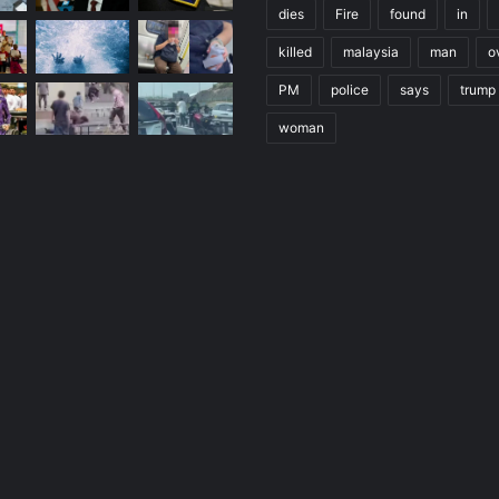
dies
Fire
found
in
killed
malaysia
man
o
PM
police
says
trump
woman