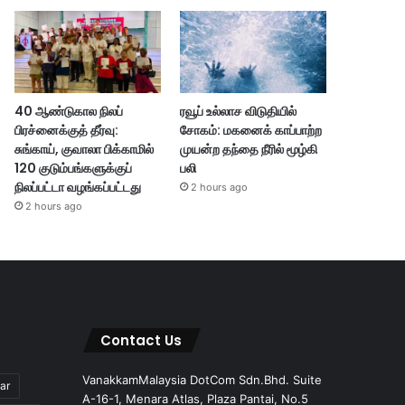
40 ஆண்டுகால நிலப்
ரவூப் உல்லாச விடுதியில்
பிரச்னைக்குத் தீர்வு:
சோகம்: மகனைக் காப்பாற்ற
சுங்காய், குவாலா பிக்காமில்
முயன்ற தந்தை நீரில் மூழ்கி
120 குடும்பங்களுக்குப்
பலி
நிலப்பட்டா வழங்கப்பட்டது
2 hours ago
2 hours ago
Contact Us
VanakkamMalaysia DotCom Sdn.Bhd. Suite
ar
A-16-1, Menara Atlas, Plaza Pantai, No.5