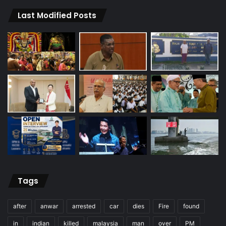
Last Modified Posts
Tags
after
anwar
arrested
car
dies
Fire
found
in
indian
killed
malaysia
man
over
PM