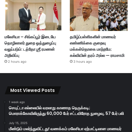
மலேசியா – சிங்கப்பூர் இடையே
தமிழ்ப்பள்ளிகளின் மாணவர்
தொழிலாளர் துறை ஒத்துழைப்பு
எண்ணிக்கை குறைவு
வலுப்படும்: டத்தோ ஶ்ரீ ரமணன்
மக்கள்தொகை மாற்றமே;
அறிவிப்பு
கல்வியின் தரம் அல்ல — ராமசாமி
2 hours ago
3 hours ago
Most Viewed Posts
1 week ago
செயுட்டா எல்லையில் வரலாறு காணாத நெருக்கடி;
மொராக்கோவிலிருந்து 60,000 பேர் சட்டவிரோத நுழைவு, 57 பேர் பலி
July 15, 2025
மீண்டும் மலர்ந்துவிட்டது! வணக்கம் மலேசியா ஏற்பாட்டிலான மாணவர்