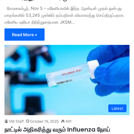
கோலாலம்பூர், Nov 5 – மலேசியாவில் இந்த ஆண்டின் முதல் ஒன்பது
மாதங்களில் 53,245 முஸ்லிம் தம்பதிகள் விவாகரத்து செய்திருப்பதாக
மலேசிய ஷரியா நீதித்துறையான JKSM…
Read More »
Latest
VM Staff
October 16, 2025
491
நாட்டில் அதிகரித்து வரும் Influenza நோய்