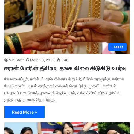
Latest
VM Staff
March 3, 2026
346
ஈரான் போரின் தீவிரம்; தங்க விலை கிடுகிடு உயர்வு
கோலாலாம்பூர், மார்ச்-3-அமெரிக்கா மற்றும் இஸ்ரேல் ஈரானுக்கு எதிராக
மேற்கொண்ட வான் தாக்குதல்களைத் தொடர்ந்து முதலீட்டாளர்கள்
பாதுகாப்பான சொத்துகளைத் தேடுவதால், தங்கத்தின் விலை இன்று
ஐந்தாவது நாளாக தொடர்ந்து…
Read More »