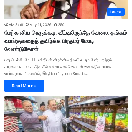
Latest
VM Staff
May 11, 2026
250
மேற்காசிய நெருக்கடி: வீட்டிலிருந்தே வேலை, தங்கம்
வாங்குவதைத் தவிர்க்க பிரதமர் மோடி
வேண்டுகோள்
புது டெல்லி, மே-11-மத்தியக் கிழக்கில் நிலவி வரும் போர் பதற்றம்
காரணமாக, உலக அளவில் கச்சா எண்ணெய் விலை கடுமையாக
உயர்ந்துள்ள நிலையில், இந்தியப் பிரதமர் நரேந்திர…
Read More »