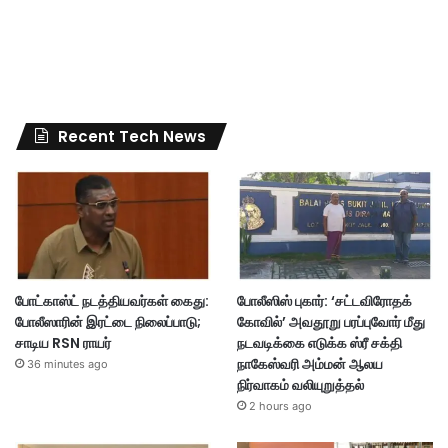
Recent Tech News
போட்காஸ்ட் நடத்தியவர்கள் கைது:
போலீஸிஸ் புகார்: ‘சட்டவிரோதக்
போலீஸாரின் இரட்டை நிலைப்பாடு;
கோவில்’ அவதூறு பரப்புவோர் மீது
சாடிய RSN ராயர்
நடவடிக்கை எடுக்க ஸ்ரீ சக்தி
நாகேஸ்வரி அம்மன் ஆலய
36 minutes ago
நிர்வாகம் வலியுறுத்தல்
2 hours ago