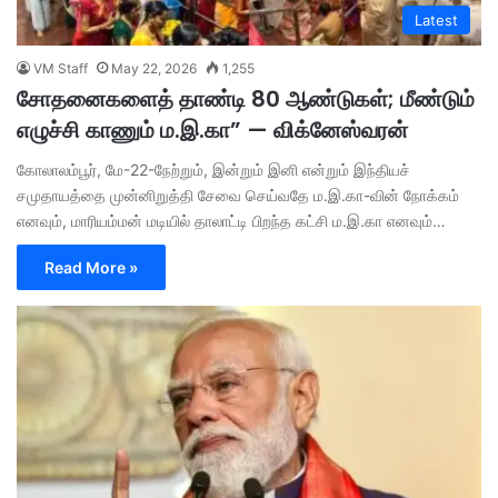
Latest
VM Staff
May 22, 2026
1,255
சோதனைகளைத் தாண்டி 80 ஆண்டுகள்; மீண்டும்
எழுச்சி காணும் ம.இ.கா” — விக்னேஸ்வரன்
கோலாலம்பூர், மே-22-நேற்றும், இன்றும் இனி என்றும் இந்தியச்
சமுதாயத்தை முன்னிறுத்தி சேவை செய்வதே ம.இ.கா-வின் நோக்கம்
எனவும், மாரியம்மன் மடியில் தாலாட்டி பிறந்த கட்சி ம.இ.கா எனவும்…
Read More »