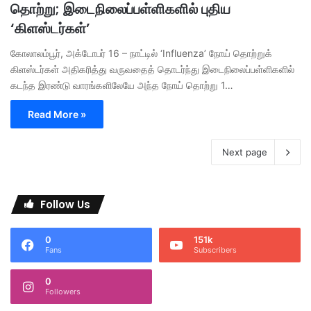
தொற்று; இடைநிலைப்பள்ளிகளில் புதிய
‘கிளஸ்டர்கள்’
கோலாலம்பூர், அக்டோபர் 16 – நாட்டில் ‘Influenza’ நோய் தொற்றுக்
கிளஸ்டர்கள் அதிகரித்து வருவதைத் தொடர்ந்து இடைநிலைப்பள்ளிகளில்
கடந்த இரண்டு வாரங்களிலேயே அந்த நோய் தொற்று 1…
Read More »
Next page
Follow Us
0
151k
Fans
Subscribers
0
Followers