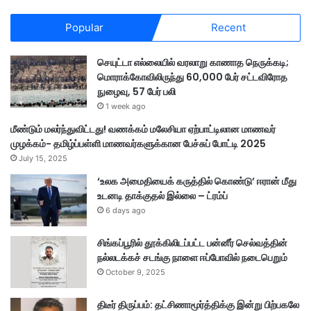
Popular
Recent
செயுட்டா எல்லையில் வரலாறு காணாத நெருக்கடி;
மொராக்கோவிலிருந்து 60,000 பேர் சட்டவிரோத
நுழைவு, 57 பேர் பலி
1 week ago
மீண்டும் மலர்ந்துவிட்டது! வணக்கம் மலேசியா ஏற்பாட்டிலான மாணவர்
முழக்கம்- தமிழ்ப்பள்ளி மாணவர்களுக்கான பேச்சுப் போட்டி 2025
July 15, 2025
‘உலக அமைதியைக் கருத்தில் கொண்டு’ ஈரான் மீது
உடனடி தாக்குதல் இல்லை – ட்ரம்ப்
6 days ago
சிங்கப்பூரில் தூக்கிலிடப்பட்ட பன்னீர் செல்வத்தின்
நல்லடக்கச் சடங்கு நாளை ஈப்போவில் நடைபெறும்
October 9, 2025
திடீர் திருப்பம்: தட்சிணாமூர்த்திக்கு இன்று பிற்பகலே