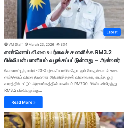
Latest
VM Staff
March 23, 2026
304
எண்ணெய் விலை உயர்வைச் சமாளிக்க RM3.2
பில்லியன் மானியம் வழங்கப்பட்டுள்ளது – அன்வார்
கோலாலம்பூர், மார்ச்-23-மேற்காசியாவில் தொடரும் மோதல்களால் உலக
எண்ணெய் விலை திடீரென அதிகரித்ததன் விளைவாக, கடந்த ஒரு
வாரத்தில் மட்டும் அரசாங்கத்தின் மானியம் RM700 மில்லியனிலிருந்து
RM3.2 பில்லியனுக்கு…
Read More »