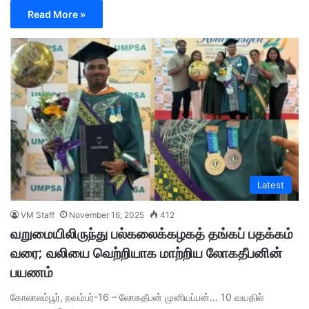
Read More »
Latest
VM Staff
November 16, 2025
412
வறுமையிலிருந்து பல்கலைக்கழகத் தங்கப் பதக்கம்
வரை; வலியை வெற்றியாக மாற்றிய லோகதீபனின்
பயணம்
கோலாலம்பூர், நவம்பர்-16 – லோகதீபன் முனியப்பன்… 10 வயதில்