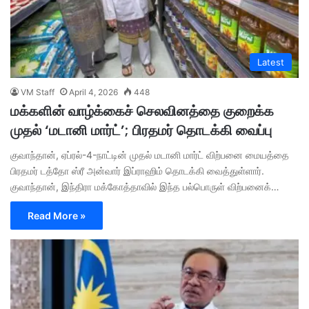
Latest
VM Staff
April 4, 2026
448
மக்களின் வாழ்க்கைச் செலவினத்தை குறைக்க
முதல் ‘மடானி மார்ட்’; பிரதமர் தொடக்கி வைப்பு
குவாந்தான், ஏப்ரல்-4-நாட்டின் முதல் மடானி மார்ட் விற்பனை மையத்தை
பிரதமர் டத்தோ ஸ்ரீ அன்வார் இப்ராஹிம் தொடக்கி வைத்துள்ளார்.
குவாந்தான், இந்திரா மக்கோத்தாவில் இந்த பல்பொருள் விற்பனைக்…
Read More »